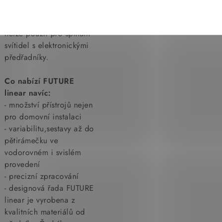
Spínač osazený
orientační doutnavkou
nelze použít pro spínání
svítidel s elektronickými
předřadníky.
Co nabízí FUTURE
linear navíc:
- množství přístrojů nejen
pro domovní instalaci
- variabilitu,sestavy až do
pětirámečku ve
vodorovném i svislém
provedení
- precizní zpracování
- designová řada FUTURE
linear je vyrobena z
kvalitních materiálů od