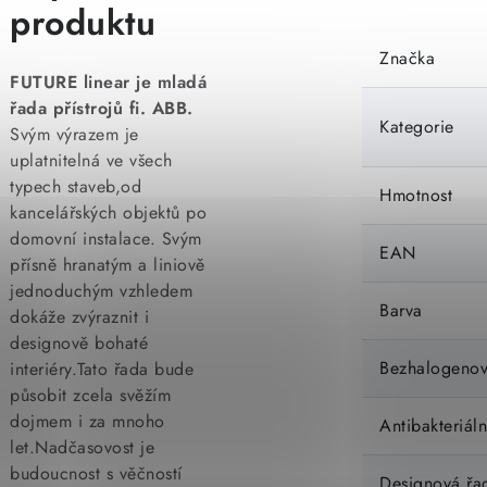
produktu
Značka
FUTURE linear je mladá
řada přístrojů fi. ABB.
Kategorie
Svým výrazem je
uplatnitelná ve všech
typech staveb,od
Hmotnost
kancelářských objektů po
domovní instalace. Svým
EAN
přísně hranatým a liniově
jednoduchým vzhledem
Barva
dokáže zvýraznit i
designově bohaté
Bezhalogeno
interiéry.Tato řada bude
působit zcela svěžím
dojmem i za mnoho
Antibakteriáln
let.Nadčasovost je
budoucnost s věčností
Designová řa