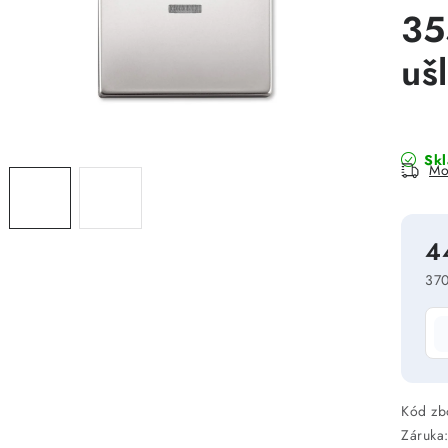
35
uš
Sk
Mo
4
370
Mě
Kód zb
Záruka