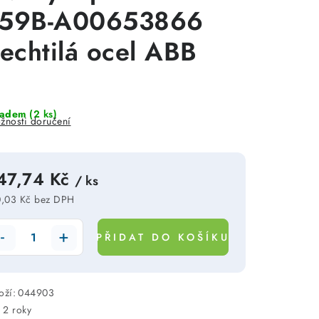
59B-A00653866
lechtilá ocel ABB
ladem
(2 ks)
žnosti doručení
47,74 Kč
/ ks
,03 Kč bez DPH
rná cena:
PŘIDAT DO KOŠÍKU
oží:
044903
:
2 roky