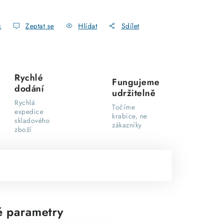
k
Zeptat se
Hlídat
Sdílet
Rychlé
Fungujeme
dodání
udržitelně
Rychlá
Točíme
expedice
krabice, ne
skladového
zákazníky
zboží
 parametry