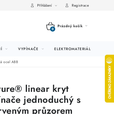
Přihlášení
Registrace
Prázdný košík
NÁKUPNÍ
KOŠÍK
Í
VYPÍNAČE
ELEKTROMATERIÁL
JIS
lá ocel ABB
ture® linear kryt
ínače jednoduchý s
rveným průzorem