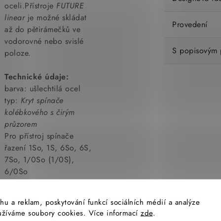
oceli.Přístroje
FUTURE
linear
je možné skládat
Provedení
až do pětirámečků ve
vodorovné nebo svislé
S popisovým
poloze.
Technické údaje:
barva: ušlechtilá ocel
typ:
Kryt spínače
kolébkového s čirým
průzorem
Pro přístroj spínače
řazení 1So, 1S, 6So, 6S,
7So, 1/0So (1/0S),
6/0So
Kryt spínače se dodává s
přídržnou deskou pro
hu a reklam, poskytování funkcí sociálních médií a analýze
upevnění k přístroji
yužíváme soubory cookies. Více informací
zde
.
spínače.