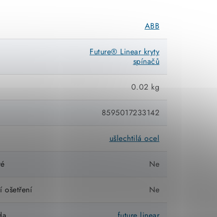
ABB
Future® Linear kryty
spínačů
0.02 kg
8595017233142
ušlechtilá ocel
vé
Ne
í ošetření
Ne
da
future linear