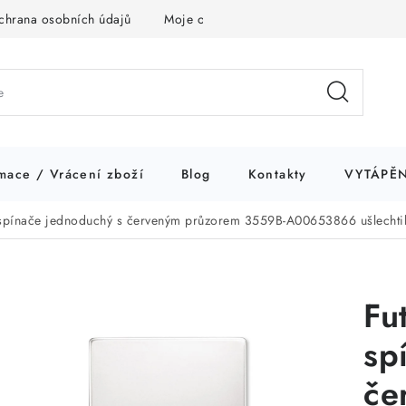
chrana osobních údajů
Moje objednávka
mace / Vrácení zboží
Blog
Kontakty
VYTÁPĚN
t spínače jednoduchý s červeným průzorem 3559B-A00653866 ušlechti
Fu
sp
če