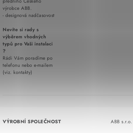
předního Českého
výrobce ABB.
- designová nadčasovost
Nevíte si rady s
výběrem vhodných
typů pro Vaši instalaci
?
Rádi Vám poradíme po
telefonu nebo e-mailem
(viz. kontakty)
VÝROBNÍ SPOLEČNOST
ABB s.r.o.