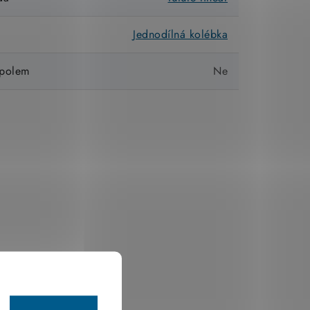
Jednodílná kolébka
 polem
Ne