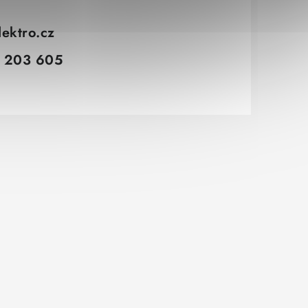
lektro.cz
 203 605