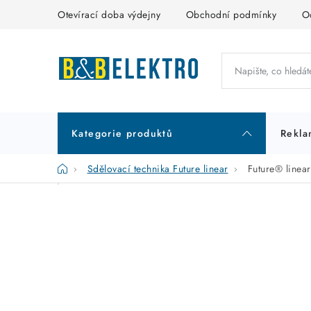
Přejít
Otevírací doba výdejny
Obchodní podmínky
O
na
obsah
Kategorie produktů
Rekla
Domů
Sdělovací technika Future linear
Future® linea
P
K
Přeskočit
kategorie
a
o
t
s
e
t
g
r
o