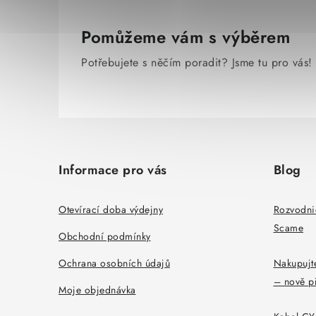
Pomůžeme vám s výběrem
Potřebujete s něčím poradit? Jsme tu pro vás!
Z
á
Informace pro vás
Blog
p
a
Otevírací doba výdejny
Rozvodni
Scame
t
Obchodní podmínky
í
Ochrana osobních údajů
Nakupujte
– nově p
Moje objednávka