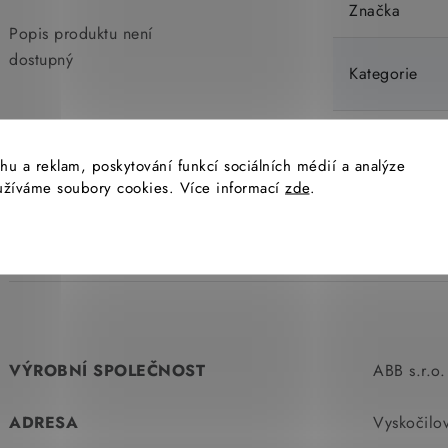
Značka
Popis produktu není
dostupný
Kategorie
EAN
hu a reklam, poskytování funkcí sociálních médií a analýze
yužíváme soubory cookies. Více informací
zde
.
Barva
VÝROBNÍ SPOLEČNOST
ABB s.r.o.
ADRESA
Vyskočilo