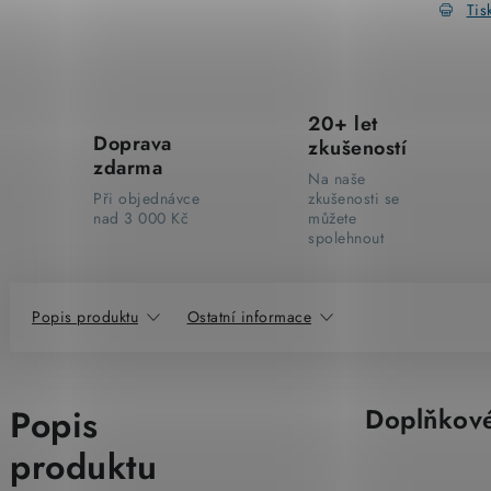
Tis
20+ let
Doprava
zkušeností
zdarma
Na naše
Při objednávce
zkušenosti se
nad 3 000 Kč
můžete
spolehnout
Popis produktu
Ostatní informace
Popis
Doplňkové
produktu