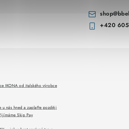
shop
@
bbe
+420 605
ce IKONA od italského výrobce
 u nás hned a zaplaťte později
řijímáme Skip Pay