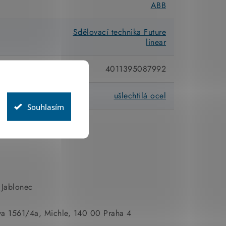
ABB
Sdělovací technika Future
linear
4011395087992
ušlechtilá ocel
Souhlasím
 Jablonec
va 1561/4a, Michle, 140 00 Praha 4