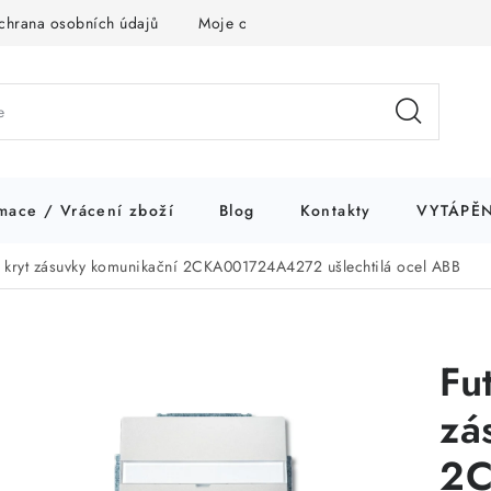
chrana osobních údajů
Moje objednávka
mace / Vrácení zboží
Blog
Kontakty
VYTÁPĚN
r kryt zásuvky komunikační 2CKA001724A4272 ušlechtilá ocel ABB
Fu
zá
2