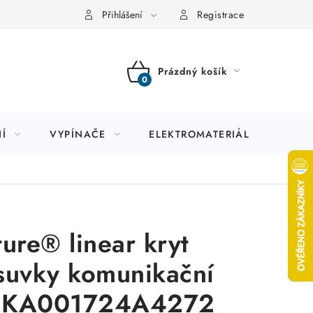
Přihlášení
Registrace
Prázdný košík
NÁKUPNÍ
KOŠÍK
Í
VYPÍNAČE
ELEKTROMATERIÁL
JIS
ture® linear kryt
suvky komunikační
CKA001724A4272