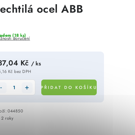
lechtilá ocel ABB
ladem
(18 ks)
žnosti doručení
87,04 Kč
/ ks
,16 Kč bez DPH
rná cena:
PŘIDAT DO KOŠÍKU
oží:
044850
:
2 roky