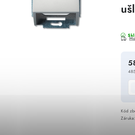
uš
Sk
Mo
5
485
Mě
Kód zb
Záruka