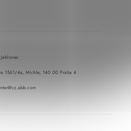
 Jablonec
va 1561/4a, Michle, 140 00 Praha 4
enter@cz.abb.com