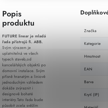
Popis
Doplňkové
produktu
Značka
FUTURE linear je mladá
řada přístrojů fi. ABB.
Kategorie
Svým výrazem je
uplatnitelná ve všech
Hmotnost
typech staveb,od
kancelářských objektů po
EAN
domovní instalace. Svým
přísně hranatým a liniově
Barva
jednoduchým vzhledem
dokáže zvýraznit i
designově bohaté
Krytí (IP)
interiéry.Tato řada bude
působit zcela svěžím
Materiál