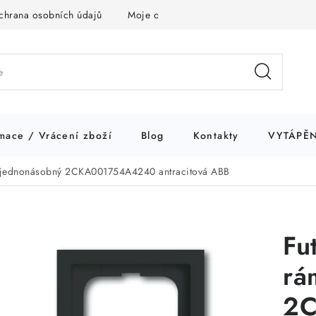
chrana osobních údajů
Moje objednávka
mace / Vrácení zboží
Blog
Kontakty
VYTÁPĚN
k jednonásobný 2CKA001754A4240 antracitová ABB
Fu
rá
2