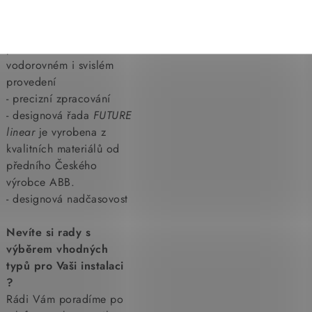
pro domovní instalaci
- variabilitu,sestavy až do
pětirámečku ve
vodorovném i svislém
provedení
- precizní zpracování
- designová řada
FUTURE
linear
je vyrobena z
kvalitních materiálů od
předního Českého
výrobce ABB.
- designová nadčasovost
Nevíte si rady s
výběrem vhodných
typů pro Vaši instalaci
?
Rádi Vám poradíme po