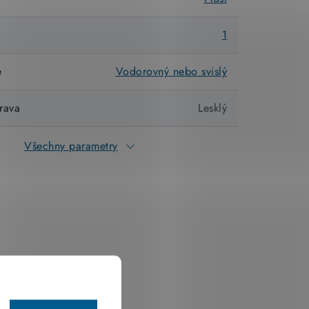
1
e
Vodorovný nebo svislý
rava
Lesklý
Všechny parametry