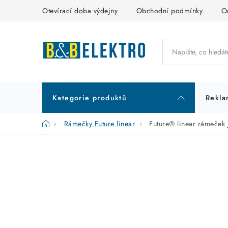
Přejít
Otevírací doba výdejny
Obchodní podmínky
O
na
obsah
Kategorie produktů
Rekla
Domů
Rámečky Future linear
Future® linear rámeče
P
K
Přeskočit
kategorie
a
o
t
s
e
t
g
r
o