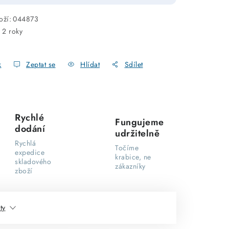
oží:
044873
:
2 roky
k
Zeptat se
Hlídat
Sdílet
Rychlé
Fungujeme
dodání
udržitelně
Rychlá
Točíme
expedice
krabice, ne
skladového
zákazníky
zboží
ty