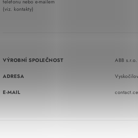
telefonu nebo e-mailem
(viz. kontakty)
VÝROBNÍ SPOLEČNOST
ABB s.r.o.
ADRESA
Vyskočilo
E-MAIL
contact.c