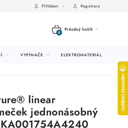
Přihlášení
Registrace
Prázdný košík
NÁKUPNÍ
KOŠÍK
Í
VYPÍNAČE
ELEKTROMATERIÁL
JIS
ture® linear
meček jednonásobný
CKA001754A4240