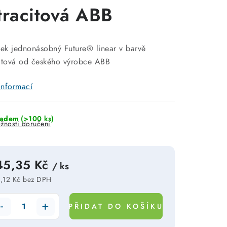
tracitová ABB
k jednonásobný Future® linear v barvě
itová od českého výrobce ABB
informací
ladem
(>100 ks)
žnosti doručení
45,35 Kč
/ ks
,12 Kč bez DPH
rná cena:
PŘIDAT DO KOŠÍKU