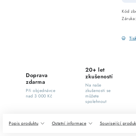
Kód zb
Záruka
Tis
20+ let
Doprava
zkušeností
zdarma
Na naše
Při objednávce
zkušenosti se
nad 3 000 Kč
můžete
spolehnout
Popis produktu
Ostatní informace
Související produk