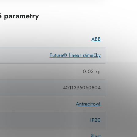
 parametry
ABB
Future® linear rámečky
0.03 kg
4011395050804
Antracitová
IP20
Plast