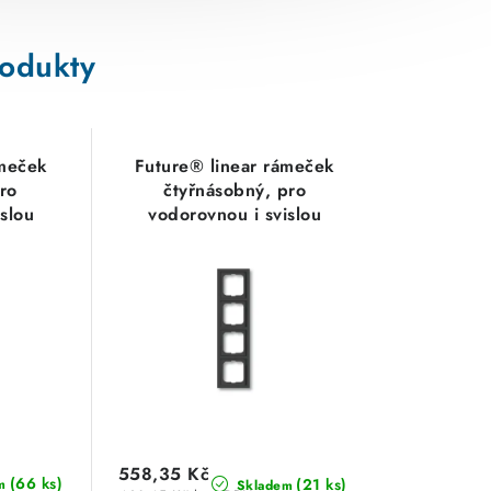
rodukty
ámeček
Future® linear rámeček
pro
čtyřnásobný, pro
slou
vodorovnou i svislou
montáž
4242
2CKA001754A4243
BB
antracitová ABB
558,35 Kč
(66 ks)
(21 ks)
m
Skladem