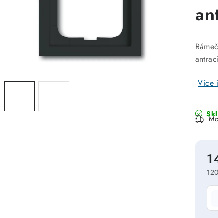
an
Rámeče
antrac
Více 
Sk
Mo
1
120
Mě