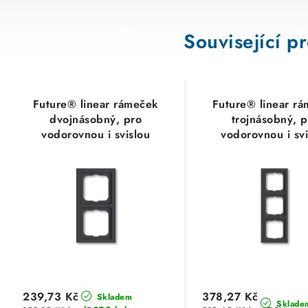
Související p
Future® linear rámeček
Future® linear r
dvojnásobný, pro
trojnásobný, 
vodorovnou i svislou
vodorovnou i svi
montáž
montáž
2CKA001754A4241
2CKA001754A
antracitová ABB
antracitová A
239,73 Kč
378,27 Kč
Skladem
Sklade