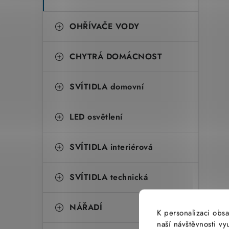
OHŘÍVAČE VODY
CHYTRÁ DOMÁCNOST
SVÍTIDLA domovní
LED osvětlení
SVÍTIDLA interiérová
SVÍTIDLA technická
NÁŘADÍ
K personalizaci obsa
naší návštěvnosti v