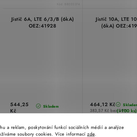
Kód:
BB022374
Jistič 6A, LTE 6/3/B (6kA)
Jistič 10A, LTE 1
OEZ:41928
(6kA) OEZ:41
544,25
464,12 Kč
Sklade
Skladem
Kč
(>100 ks)
383,57 Kč bez DPH
(>100 ks)
449,79 Kč bez DPH
hu a reklam, poskytování funkcí sociálních médií a analýze
yužíváme soubory cookies. Více informací
zde
.