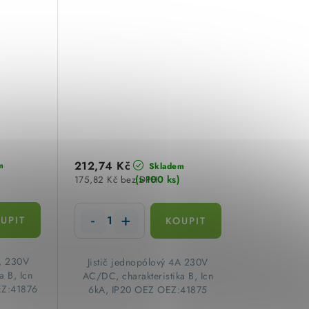
212,74 Kč
m
Skladem
(>100 ks)
175,82 Kč bez DPH
A, 230V
Jistič jednopólový 4A 230V
a B, Icn
AC/DC, charakteristika B, Icn
EZ:41876
6kA, IP20 OEZ OEZ:41875