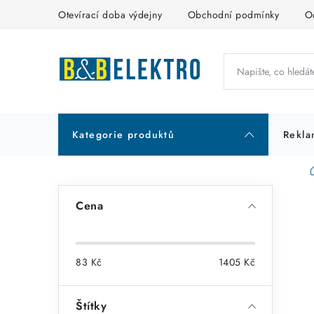
Přejít
Otevírací doba výdejny
Obchodní podmínky
O
na
obsah
Kategorie produktů
Rekla
P
Cena
o
s
83
Kč
1405
Kč
t
r
Štítky