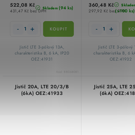
522,08 Kč
360,48 Kč
Sklade
(94 ks)
Skladem
(>100 ks)
431,47 Kč bez DPH
297,92 Kč bez DPH
​Jistič LTE 3-pólový 13A,
​Jistič LTE 3-pólový
charakteristika B, 6 kA, IP20
charakteristika B, 6 k
OEZ:41931
OEZ:41932
Kód:
BB068081
Jistič 20A, LTE 20/3/B
Jistič 25A, LTE 
(6kA) OEZ:41933
(6kA) OEZ:41