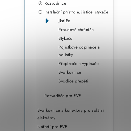
Rozvodnice
Instalační přístroje, jističe, stykače
Jističe
Proudové chrániče
Stykače
Pojistkové odpínače a
pojistky
Přepínače a vypínače
Svorkovnice
Svodiče přepětí
Rozvaděče pro FVE
Svorkovnice a konektory pro solární
elektrárny
Nářadí pro FVE