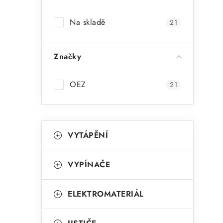
a
Na skladě
21
n
n
Značky
í
p
OEZ
21
a
n
K
Přeskočit
VYTÁPĚNÍ
kategorie
e
a
t
l
VYPÍNAČE
e
g
ELEKTROMATERIÁL
o