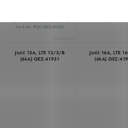
​Jistič LTE-10B-3, 3pól
charakteristika B, 6 k
​Jistič LTE-6B-3, 3pólový, 6 A /
OEZ:41930
400 V AC/DC, charakteristika B,
Icn 6 kA, IP20 OEZ:41928
Kód:
BB068079
Jistič 13A, LTE 13/3/B
Jistič 16A, LTE 1
(6kA) OEZ:41931
(6kA) OEZ:41