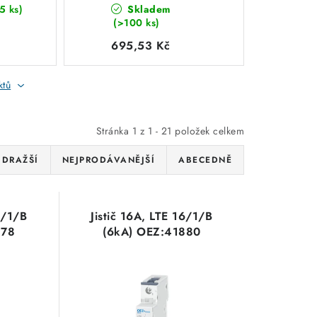
5 ks)
Skladem
(>100 ks)
695,53 Kč
ktů
Stránka
1
z
1
-
21
položek celkem
JDRAŽŠÍ
NEJPRODÁVANĚJŠÍ
ABECEDNĚ
0/1/B
Jistič 16A, LTE 16/1/B
878
(6kA) OEZ:41880