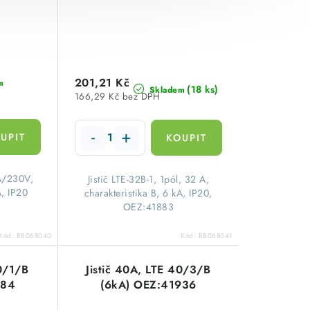
201,21 Kč
m
(18 ks)
Skladem
166,29 Kč bez DPH
5A/230V,
​Jistič LTE-32B-1, 1pól, 32 A,
A, IP20
charakteristika B, 6 kA, IP20,
OEZ:41883
Kód:
BB068040
Kód:
BB068041
40/1/B
Jistič 40A, LTE 40/3/B
884
(6kA) OEZ:41936