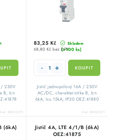
83,25 Kč
m
Skladem
(>100 ks)
68,80 Kč bez DPH
A / 230V
Jistič jednopólový 16A / 230V
a B, Icn
AC/DC, charakteristika B, Icn
EZ:41878
6kA, Icu 15kA, IP20 OEZ:41880
Kód:
BB022372
Kód:
BB022371
B (6kA)
Jistič 4A, LTE 4/1/B (6kA)
OEZ:41875