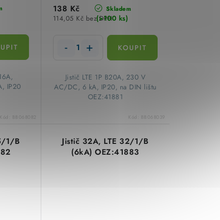
138 Kč
m
Skladem
(>100 ks)
114,05 Kč bez DPH
 16A,
​Jistič LTE 1P B20A, 230 V
A, IP20
AC/DC, 6 kA, IP20, na DIN lištu
OEZ:41881
Kód:
BB068082
Kód:
BB068039
25/1/B
Jistič 32A, LTE 32/1/B
882
(6kA) OEZ:41883