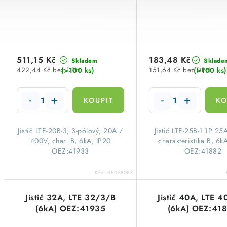
511,15 Kč
183,48 Kč
Skladem
Sklade
(>100 ks)
(>100 ks)
422,44 Kč bez DPH
151,64 Kč bez DPH
​Jistič LTE-20B-3, 3-pólový, 20A /
​Jistič LTE-25B-1 1P 2
400V, char. B, 6kA, IP20
charakteristika B, 6k
OEZ:41933
OEZ:41882
Kód:
BB068083
Jistič 32A, LTE 32/3/B
Jistič 40A, LTE 
(6kA) OEZ:41935
(6kA) OEZ:41