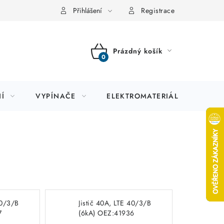
Přihlášení
Registrace
Prázdný košík
NÁKUPNÍ
KOŠÍK
Í
VYPÍNAČE
ELEKTROMATERIÁL
JIS
50/3/B
Jistič 40A, LTE 40/3/B
7
(6kA) OEZ:41936