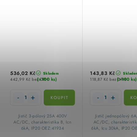
536,02 Kč
143,83 Kč
Skladem
Sklade
(>100 ks)
(>100 ks)
442,99 Kč bez DPH
118,87 Kč bez DPH
Jistič 3-pólový 25A 400V
Jistič jednopólový 6
AC/DC, charakteristika B, Icn
AC/DC, charakteristik
6kA, IP20 OEZ:41934
6kA, Icu 30kA, IP20 O