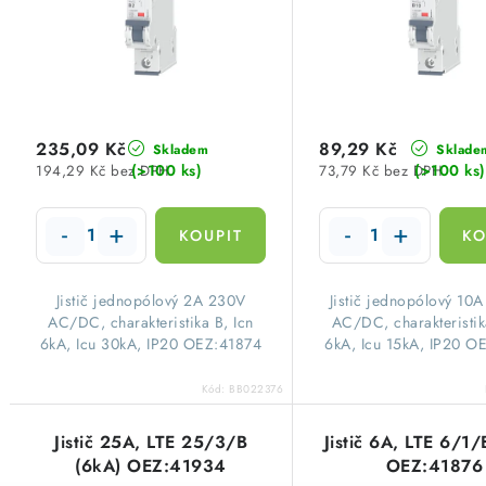
p
p
r
r
o
o
d
d
235,09 Kč
89,29 Kč
Skladem
Sklade
u
(>100 ks)
(>100 ks)
194,29 Kč bez DPH
73,79 Kč bez DPH
u
k
k
t
t
ů
Jistič jednopólový 2A 230V
Jistič jednopólový 10
ů
AC/DC, charakteristika B, Icn
AC/DC, charakteristik
6kA, Icu 30kA, IP20 OEZ:41874
6kA, Icu 15kA, IP20 O
Kód:
BB022376
Jistič 25A, LTE 25/3/B
Jistič 6A, LTE 6/1/
(6kA) OEZ:41934
OEZ:41876