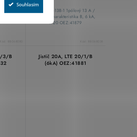
Souhlasím
ový, 10A,
​Jistič LTE-13B-1 1pólový 13 A /
A, IP20
230 V, charakteristika B, 6 kA,
IP20 OEZ:41879
Kód:
BB068080
Kód:
BB068038
6/3/B
Jistič 20A, LTE 20/1/B
932
(6kA) OEZ:41881