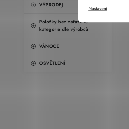
VÝPRODEJ
Nastavení
Položky bez zařazené
kategorie dle výrobců
VÁNOCE
OSVĚTLENÍ