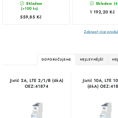
Skladem
Skladem
(4
(>100 ks)
1 192,20 Kč
559,85 Kč
Zobrazit více produ
Ř
DOPORUČUJEME
NEJLEVNĚJŠÍ
NE
a
V
z
Jistič 2A, LTE 2/1/B (6kA)
Jistič 10A, LTE 1
ý
e
OEZ:41874
(6kA) OEZ:41
p
n
i
í
s