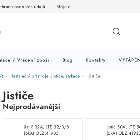
chrana osobních údajů
Moje objednávka
mace / Vrácení zboží
Blog
Kontakty
VYTÁPĚN
Domů
Instalační přístroje, jističe, stykače
Jističe
Jističe
Nejprodávanější
Jistič 32A, LTE 32/3/B
Jistič 50A, LTE 
(6kA) OEZ:41935
(6kA) OEZ:4193