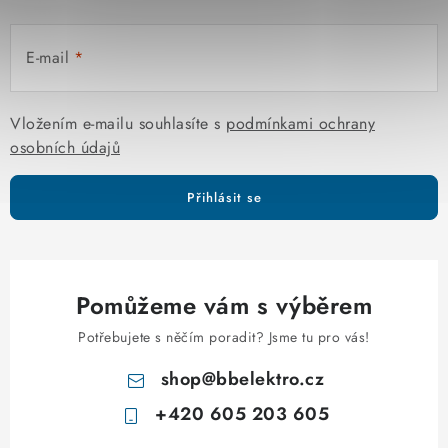
p
r
E-mail
v
k
y
Vložením e-mailu souhlasíte s
podmínkami ochrany
v
osobních údajů
ý
p
Přihlásit se
i
s
u
Pomůžeme vám s výběrem
Potřebujete s něčím poradit? Jsme tu pro vás!
shop
@
bbelektro.cz
+420 605 203 605