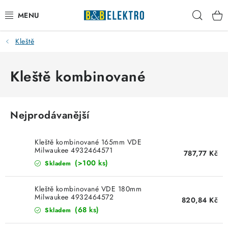
Přejít
Hleda
na
obsah
Kleště
Reklamace / Vrácení zboží
Blog
Kleště kombinované
Kontakty
Nejprodávanější
VYTÁPĚNÍ
Kleště kombinované 165mm VDE
VYPÍNAČE
Milwaukee 4932464571
787,77 Kč
(>100 ks)
Skladem
ELEKTROMATERIÁL
Kleště kombinované VDE 180mm
Milwaukee 4932464572
820,84 Kč
JISTIČE
(68 ks)
Skladem