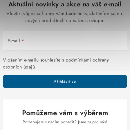
Aktuální novinky a akce na váš e-mail
a
c
Vložte svůj e-mail a my vám budeme zasílat informace o
í
nových produktech na našem e-shopu.
p
r
E-mail
v
k
y
Vložením e-mailu souhlasíte s
podmínkami ochrany
v
osobních údajů
ý
p
Přihlásit se
i
s
u
Pomůžeme vám s výběrem
Potřebujete s něčím poradit? Jsme tu pro vás!