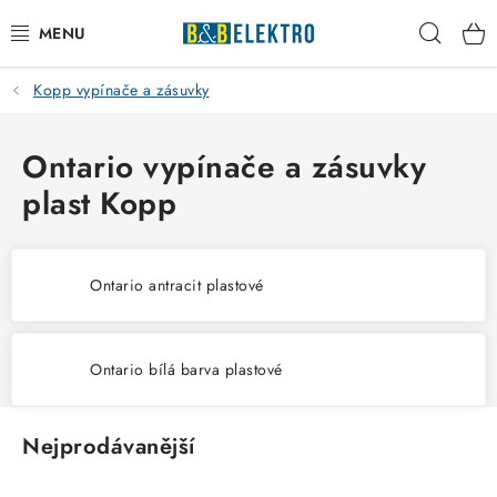
Přejít
Hleda
na
obsah
Kopp vypínače a zásuvky
Reklamace / Vrácení zboží
Blog
Ontario vypínače a zásuvky
plast Kopp
Kontakty
VYTÁPĚNÍ
Ontario antracit plastové
VYPÍNAČE
Ontario bílá barva plastové
ELEKTROMATERIÁL
JISTIČE
Nejprodávanější