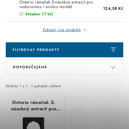
KABELY
Ontario rámeček 2-násobný antracit pro
vodorovnou i svislou montáž
124,58 Kč
3057.1506.9 Kopp
(1 ks)
Skladem
ŽÁROVKY
Zobrazit více produktů
VENTILÁTORY
FOTOVOLTAIKA
FILTROVAT PRODUKTY
OHŘÍVAČE VODY
V
Ř
DOPORUČUJEME
ý
a
CHYTRÁ DOMÁCNOST
p
z
i
e
Stránka
1
z
1
-
1
položek celkem
SVÍTIDLA domovní
s
n
p
í
Ontario rámeček 2-
LED osvětlení
násobný antracit pro
r
p
vodorovnou i svislou
o
r
SVÍTIDLA interiérová
montáž 3057.1506.9
d
o
Kopp