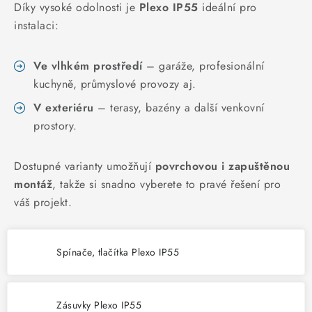
KABELY
Díky vysoké odolnosti je
Plexo IP55
ideální pro
instalaci:
ŽÁROVKY
Ve vlhkém prostředí
– garáže, profesionální
VENTILÁTORY
kuchyně, průmyslové provozy aj.
V exteriéru
– terasy, bazény a další venkovní
FOTOVOLTAIKA
prostory.
OHŘÍVAČE VODY
Dostupné varianty umožňují
povrchovou i zapuštěnou
CHYTRÁ DOMÁCNOST
montáž
, takže si snadno vyberete to pravé řešení pro
váš projekt.
SVÍTIDLA domovní
Spínače, tlačítka Plexo IP55
LED osvětlení
SVÍTIDLA interiérová
Zásuvky Plexo IP55