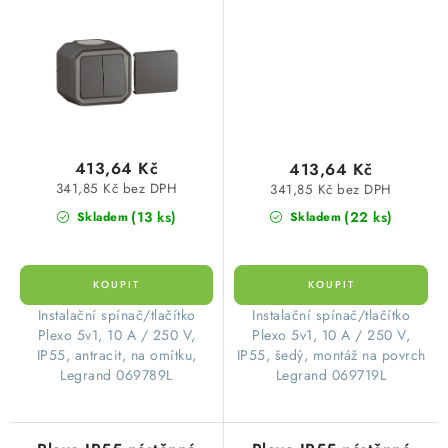
antracit Legrand
šedá Legrand 069719L
069789L
413,64 Kč
413,64 Kč
341,85 Kč bez DPH
341,85 Kč bez DPH
(13 ks)
(22 ks)
Skladem
Skladem
​Instalační spínač/tlačítko
​Instalační spínač/tlačítko
Plexo 5v1, 10 A / 250 V,
Plexo 5v1, 10 A / 250 V,
IP55, antracit, na omítku,
IP55, šedý, montáž na povrch
Legrand 069789L
Legrand 069719L