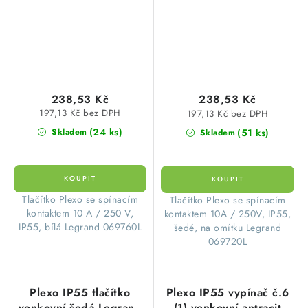
238,53 Kč
238,53 Kč
197,13 Kč bez DPH
197,13 Kč bez DPH
(24 ks)
(51 ks)
Skladem
Skladem
​Tlačítko Plexo se spínacím
​Tlačítko Plexo se spínacím
kontaktem 10 A / 250 V,
kontaktem 10A / 250V, IP55,
IP55, bílá Legrand 069760L
šedé, na omítku Legrand
069720L
Plexo IP55 tlačítko
Plexo IP55 vypínač č.6
venkovní šedá Legrand
(1) venkovní antracit