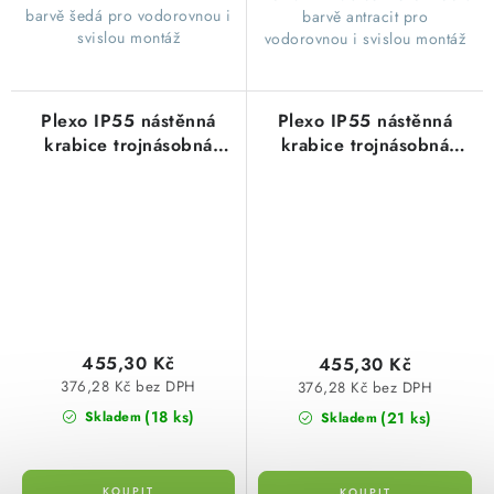
barvě šedá pro vodorovnou i
barvě antracit pro
svislou montáž
vodorovnou i svislou montáž
Plexo IP55 nástěnná
Plexo IP55 nástěnná
krabice trojnásobná
krabice trojnásobná
vodorovná nebo svislá
vodorovná nebo svislá
montáž bílá Legrand
montáž šedá Legrand
069688L
069680L
455,30 Kč
455,30 Kč
376,28 Kč bez DPH
376,28 Kč bez DPH
(18 ks)
(21 ks)
Skladem
Skladem