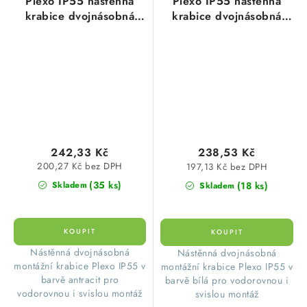
Plexo IP55 nástěnná
Plexo IP55 nástěnná
krabice dvojnásobná
krabice dvojnásobná
vodorovná nebo svislá
vodorovná nebo svislá
montáž antracit Legrand
montáž bílá Legrand
069602L
069690L
242,33 Kč
238,53 Kč
200,27 Kč bez DPH
197,13 Kč bez DPH
(35 ks)
(18 ks)
Skladem
Skladem
​Nástěnná dvojnásobná
​Nástěnná dvojnásobná
montážní krabice Plexo IP55 v
montážní krabice Plexo IP55 v
barvě antracit pro
barvě bílá pro vodorovnou i
vodorovnou i svislou montáž
svislou montáž