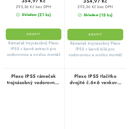
354,97 Kč
354,97 Kč
293,36 Kč bez DPH
293,36 Kč bez DPH
(21 ks)
(15 ks)
Skladem
Skladem
​Rámeček trojnásobný Plexo
​Rámeček trojnásobný Plexo
IP55 v barvě antracit pro
IP55 v barvě bílá pro
vodorovnou a svislou montáž
vodorovnou a svislou montáž
Plexo IP55 rámeček
Plexo IP55 tlačítko
trojnásobný vodorovný i
dvojité č.6+6 venkovní
svislý šedá Legrand
kompletní pro
069687L
zapuštěnou montáž bílá
Legrand 069855L