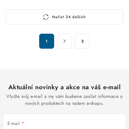
O
Načíst 24 dalších
v
l
á
S
d
1
3
t
a
r
c
á
n
í
k
p
o
r
v
Aktuální novinky a akce na váš e-mail
v
á
k
Vložte svůj e-mail a my vám budeme zasílat informace o
n
y
nových produktech na našem e-shopu.
í
v
ý
E-mail
p