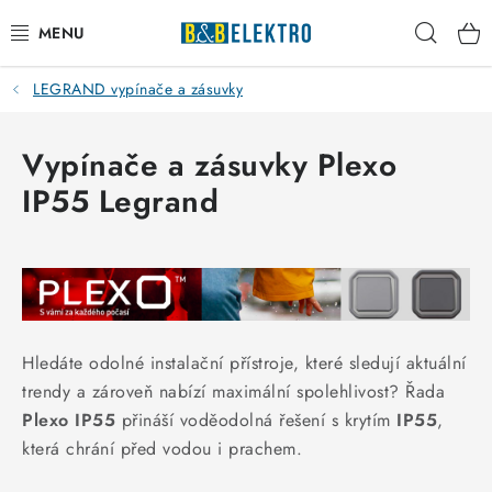
Přejít
Hleda
na
obsah
LEGRAND vypínače a zásuvky
Reklamace / Vrácení zboží
Blog
Vypínače a zásuvky Plexo
IP55 Legrand
Kontakty
VYTÁPĚNÍ
VYPÍNAČE
Hledáte odolné instalační přístroje, které sledují aktuální
ELEKTROMATERIÁL
trendy a zároveň nabízí maximální spolehlivost? Řada
Plexo IP55
přináší voděodolná řešení s krytím
IP55
,
JISTIČE
která chrání před vodou i prachem.