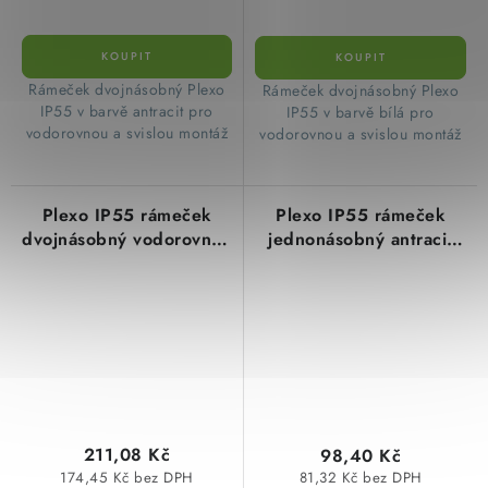
​Rámeček dvojnásobný Plexo
​Rámeček dvojnásobný Plexo
IP55 v barvě antracit pro
IP55 v barvě bílá pro
vodorovnou a svislou montáž
vodorovnou a svislou montáž
Plexo IP55 rámeček
Plexo IP55 rámeček
dvojnásobný vodorovný i
jednonásobný antracit
svislý šedá Legrand
Legrand 069606L
069683L
211,08 Kč
98,40 Kč
174,45 Kč bez DPH
81,32 Kč bez DPH