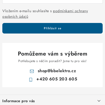
i
s
Vložením e-mailu souhlasíte s
podmínkami ochrany
u
osobních údajů
Přihlásit se
Pomůžeme vám s výběrem
Potřebujete s něčím poradit? Jsme tu pro vás!
shop
@
bbelektro.cz
+420 605 203 605
Z
á
Informace pro vás
p