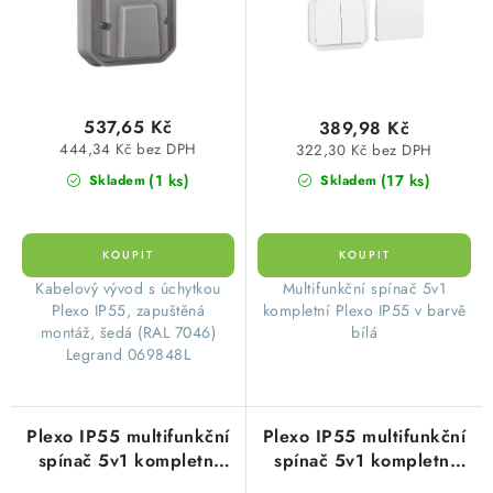
u
d
k
u
t
k
ů
t
537,65 Kč
389,98 Kč
ů
444,34 Kč bez DPH
322,30 Kč bez DPH
(1 ks)
(17 ks)
Skladem
Skladem
Kabelový vývod s úchytkou
​Multifunkční spínač 5v1
Plexo IP55, zapuštěná
kompletní Plexo IP55 v barvě
montáž, šedá (RAL 7046)
bílá
Legrand 069848L
Plexo IP55 multifunkční
Plexo IP55 multifunkční
spínač 5v1 kompletní
spínač 5v1 kompletní
pro povrchovou montáž
pro povrchovou montáž