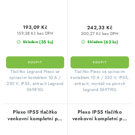
193,09 Kč
242,33 Kč
159,58 Kč bez DPH
200,27 Kč bez DPH
(35 ks)
(63 ks)
Skladem
Skladem
​Tlačítko Legrand Plexo se
​Tlačítko Plexo se spínacím
spínacím kontaktem 10 A /
kontaktem 10 A / 250 V, IP55,
250 V, IP55, antracit Legrand
antracit, montáž na povrch
069810L
Legrand 069790L
Plexo IP55 tlačítko
Plexo IP55 tlačítko
venkovní kompletní pro
venkovní kompletní pro
povrchovou montáž bílá
povrchovou montáž šedá
Legrand 069760L
Legrand 069720L