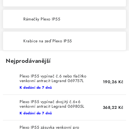
SVÍTIDLA technická
Rámečky Plexo IP55
NÁŘADÍ
VÝPRODEJ
Krabice na zeď Plexo IP55
Položky bez zařazené kategorie dle výrobců
Nejprodávanější
VÁNOCE
Plexo IP55 vypínač č.6 nebo tlačítko
venkovní antracit Legrand 069757L
OSVĚTLENÍ
190,26 Kč
K dodání do 7 dnů
Otevírací doba výdejny
Obchodní podmínky
Plexo IP55 vypínač dvojitý č.6+6
Ochrana osobních údajů
Moje objednávka
venkovní antracit Legrand 069805L
368,22 Kč
K dodání do 7 dnů
Plexo IP55 zásuvka venkovní pro