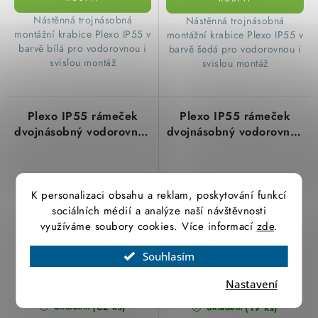
​Nástěnná trojnásobná
​Nástěnná trojnásobná
montážní krabice Plexo IP55 v
montážní krabice Plexo IP55 v
barvě bílá pro vodorovnou i
barvě šedá pro vodorovnou i
svislou montáž
svislou montáž
Plexo IP55 rámeček
Plexo IP55 rámeček
dvojnásobný vodorovný i
dvojnásobný vodorovný i
svislý antracit Legrand
svislý bílá Legrand
069607L
069694L
K personalizaci obsahu a reklam, poskytování funkcí
sociálních médií a analýze naší návštěvnosti
využíváme soubory cookies. Více informací
zde
.
Souhlasím
211,08 Kč
211,08 Kč
Nastavení
174,45 Kč bez DPH
174,45 Kč bez DPH
(32 ks)
(19 ks)
Skladem
Skladem