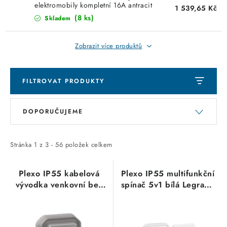
elektromobily kompletní 16A antracit
1 539,65 Kč
Legrand 069785L
(8 ks)
Skladem
Zobrazit více produktů
FILTROVAT PRODUKTY
V
Ř
DOPORUČUJEME
ý
a
p
z
i
e
Stránka
1
z
3
-
56
položek celkem
s
n
p
í
Plexo IP55 kabelová
Plexo IP55 multifunkční
vývodka venkovní bez
spínač 5v1 bílá Legrand
r
p
svorkovnice pro
069618L
o
r
zapuštěnou montáž šedá
d
o
Legrand 069848L