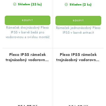
(33 ks)
(2 ks)
Skladem
Skladem
​Rámeček dvojnásobný Plexo
​Rámeček jednonásobný Plexo
IP55 v barvě šedá pro
IP55 v barvě antracit
vodorovnou a svislou montáž
Plexo IP55 rámeček
Plexo IP55 rámeček
trojnásobný vodorovný i
trojnásobný vodorovný i
svislý antracit Legrand
svislý bílá Legrand
069608L
069698L