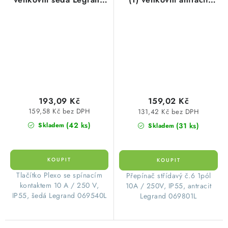
069540L
Legrand 069801L
193,09 Kč
159,02 Kč
159,58 Kč bez DPH
131,42 Kč bez DPH
(42 ks)
(31 ks)
Skladem
Skladem
​Tlačítko Plexo se spínacím
​Přepínač střídavý č.6 1pól
kontaktem 10 A / 250 V,
10A / 250V, IP55, antracit
IP55, šedá Legrand 069540L
Legrand 069801L