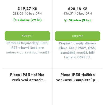
349,27 Kč
528,18 Kč
288,65 Kč bez DPH
436,51 Kč bez DPH
(29 ks)
(9 ks)
Skladem
Skladem
​Rámeček trojnásobný Plexo
​Přepínač dvojitý střídavý
IP55 v barvě šedá pro
Plexo 10A / 250V, IP55,
vodorovnou a svislou montáž
zapuštěná montáž, bílý
Legrand 069855L
Plexo IP55 tlačítko
Plexo IP55 tlačítko
venkovní antracit
venkovní kompletní pro
Legrand 069810L
povrchovou montáž
antracit Legrand
069790L