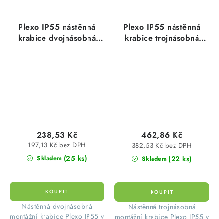
Plexo IP55 nástěnná
Plexo IP55 nástěnná
krabice dvojnásobná
krabice trojnásobná
vodorovná nebo svislá
vodorovná nebo svislá
montáž šedá Legrand
montáž antracit Legrand
069672L
069603L
238,53 Kč
462,86 Kč
197,13 Kč bez DPH
382,53 Kč bez DPH
(25 ks)
(22 ks)
Skladem
Skladem
​Nástěnná dvojnásobná
​Nástěnná trojnásobná
montážní krabice Plexo IP55 v
montážní krabice Plexo IP55 v