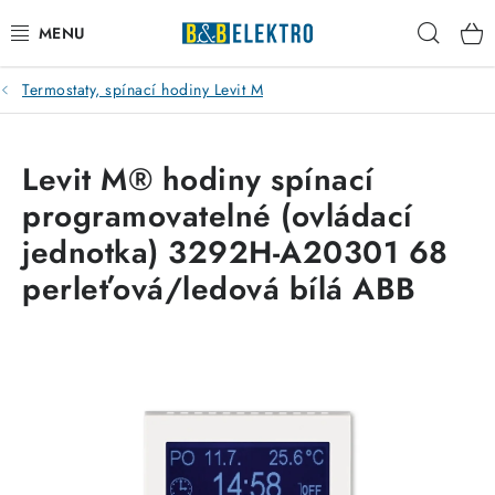
Přejít
Hleda
na
obsah
Termostaty, spínací hodiny Levit M
Reklamace / Vrácení zboží
Blog
Levit M® hodiny spínací
programovatelné (ovládací
Kontakty
jednotka) 3292H-A20301 68
VYTÁPĚNÍ
perleťová/ledová bílá ABB
VYPÍNAČE
ELEKTROMATERIÁL
JISTIČE