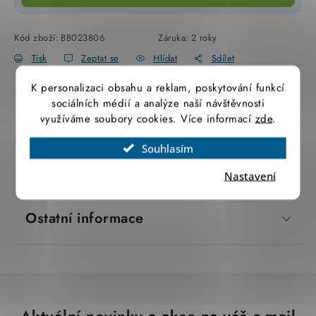
SVÍTIDLA technická
Kód zboží:
BB023806
Záruka
:
2 roky
NÁŘADÍ
Tisk
Zeptat se
Hlídat
Sdílet
K personalizaci obsahu a reklam, poskytování funkcí
VÝPRODEJ
sociálních médií a analýze naší návštěvnosti
Popis produktu
využíváme soubory cookies. Více informací
zde
.
Položky bez zařazené kategorie dle výrobců
Souhlasím
VÁNOCE
Parametry produktu
Nastavení
OSVĚTLENÍ
Ostatní informace
Otevírací doba výdejny
Obchodní podmínky
Ochrana osobních údajů
Moje objednávka