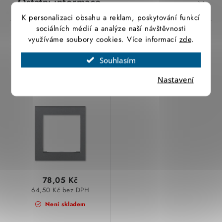
Ostatní informace
K personalizaci obsahu a reklam, poskytování funkcí
sociálních médií a analýze naší návštěvnosti
využíváme soubory cookies. Více informací
zde
.
Související produkty
Souhlasím
Levit M® kryt rámečku
Nastavení
s otvorem 55x55,
krajní 3901H-A00255
69 ocelová ABB
78,05 Kč
64,50 Kč bez DPH
Není skladem