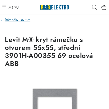
Přejít
Hleda
na
obsah
Rámečky Levit M
Reklamace / Vrácení zboží
Blog
Levit M® kryt rámečku s
otvorem 55x55, střední
Kontakty
3901H-A00355 69 ocelová
VYTÁPĚNÍ
ABB
VYPÍNAČE
ELEKTROMATERIÁL
JISTIČE