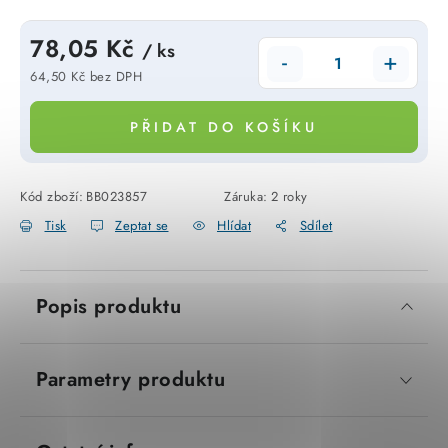
SVÍTIDLA technická
78,05 Kč
/ ks
NÁŘADÍ
64,50 Kč bez DPH
Měrná cena:
VÝPRODEJ
PŘIDAT DO KOŠÍKU
Položky bez zařazené kategorie dle výrobců
Kód zboží:
BB023857
Záruka
:
2 roky
Tisk
Zeptat se
Hlídat
Sdílet
VÁNOCE
OSVĚTLENÍ
Popis produktu
Otevírací doba výdejny
Obchodní podmínky
Ochrana osobních údajů
Moje objednávka
Parametry produktu