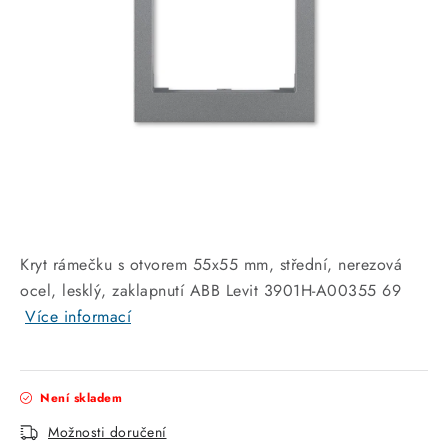
KABELY
ŽÁROVKY
VENTILÁTORY
FOTOVOLTAIKA
OHŘÍVAČE VODY
CHYTRÁ DOMÁCNOST
Kryt rámečku s otvorem 55x55 mm, střední, nerezová
ocel, lesklý, zaklapnutí ABB Levit 3901H-A00355 69
SVÍTIDLA domovní
Více informací
LED osvětlení
Není skladem
SVÍTIDLA interiérová
Možnosti doručení