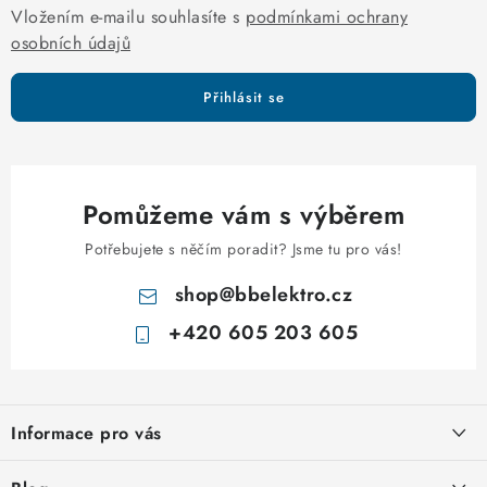
Vložením e-mailu souhlasíte s
podmínkami ochrany
osobních údajů
Přihlásit se
Pomůžeme vám s výběrem
Potřebujete s něčím poradit? Jsme tu pro vás!
shop
@
bbelektro.cz
+420 605 203 605
Z
á
Informace pro vás
p
a
Otevírací doba výdejny