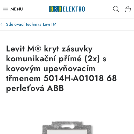
Přejít
Hleda
na
obsah
Sdělovací technika Levit M
Reklamace / Vrácení zboží
Blog
Levit M® kryt zásuvky
komunikační přímé (2x) s
Kontakty
kovovým upevňovacím
VYTÁPĚNÍ
třmenem 5014H-A01018 68
perleťová ABB
VYPÍNAČE
ELEKTROMATERIÁL
JISTIČE