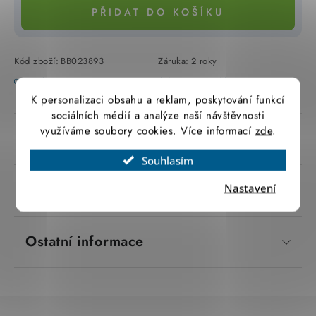
PŘIDAT DO KOŠÍKU
SVÍTIDLA technická
NÁŘADÍ
Kód zboží:
BB023893
Záruka
:
2 roky
Tisk
Zeptat se
Hlídat
Sdílet
VÝPRODEJ
K personalizaci obsahu a reklam, poskytování funkcí
sociálních médií a analýze naší návštěvnosti
Položky bez zařazené kategorie dle výrobců
využíváme soubory cookies. Více informací
zde
.
Popis produktu
Souhlasím
VÁNOCE
Parametry produktu
Nastavení
OSVĚTLENÍ
Otevírací doba výdejny
Ostatní informace
Obchodní podmínky
Ochrana osobních údajů
Moje objednávka