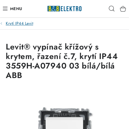
Přejít
Hleda
na
obsah
Krytí IP44 Levit
Reklamace / Vrácení zboží
Blog
Levit® vypínač křížový s
krytem, řazení č.7, krytí IP44
Kontakty
3559H-A07940 03 bílá/bílá
VYTÁPĚNÍ
ABB
VYPÍNAČE
ELEKTROMATERIÁL
JISTIČE