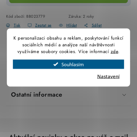
SVÍTIDLA technická
Kód zboží:
BB023779
Záruka
:
2 roky
NÁŘADÍ
Tisk
Zeptat se
Hlídat
Sdílet
K personalizaci obsahu a reklam, poskytování funkcí
VÝPRODEJ
sociálních médií a analýze naší návštěvnosti
Popis produktu
využíváme soubory cookies. Více informací
zde
.
Položky bez zařazené kategorie dle výrobců
Souhlasím
VÁNOCE
Parametry produktu
Nastavení
OSVĚTLENÍ
Ostatní informace
Otevírací doba výdejny
Obchodní podmínky
Ochrana osobních údajů
Moje objednávka