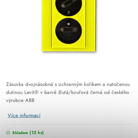
KABELY
ŽÁROVKY
VENTILÁTORY
FOTOVOLTAIKA
OHŘÍVAČE VODY
CHYTRÁ DOMÁCNOST
Zásuvka dvojnásobná s ochranným kolíkem a natočenou
dutinou Levit® v barvě žlutá/kouřová černá od českého
SVÍTIDLA domovní
výrobce ABB
LED osvětlení
Více informací
SVÍTIDLA interiérová
(12 ks)
Skladem