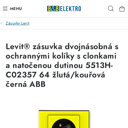
Přejít
Hleda
na
obsah
Zásuvky Levit
Reklamace / Vrácení zboží
Blog
Levit® zásuvka dvojnásobná s
ochrannými kolíky s clonkami
Kontakty
a natočenou dutinou 5513H-
VYTÁPĚNÍ
C02357 64 žlutá/kouřová
černá ABB
VYPÍNAČE
ELEKTROMATERIÁL
JISTIČE