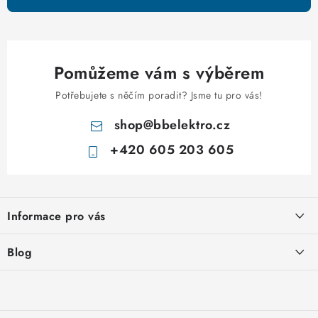
Pomůžeme vám s výběrem
Potřebujete s něčím poradit? Jsme tu pro vás!
shop
@
bbelektro.cz
+420 605 203 605
Z
á
Informace pro vás
p
a
Otevírací doba výdejny
Blog
t
Obchodní podmínky
í
Rozvodnice IKONA od italského výrobce Scame
Ochrana osobních údajů
Nakupujte u nás hned a zaplaťte později – nově přijímáme Skip