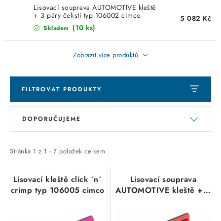
KABELY
Lisovací souprava AUTOMOTIVE kleště
+ 3 páry čelistí typ 106002 cimco
5 082 Kč
ŽÁROVKY
(10 ks)
Skladem
VENTILÁTORY
Zobrazit více produktů
FOTOVOLTAIKA
FILTROVAT PRODUKTY
OHŘÍVAČE VODY
V
Ř
DOPORUČUJEME
ý
a
CHYTRÁ DOMÁCNOST
p
z
i
e
Stránka
1
z
1
-
7
položek celkem
SVÍTIDLA domovní
s
n
p
í
Lisovací kleště click ´n´
Lisovací souprava
LED osvětlení
crimp typ 106005 cimco
AUTOMOTIVE kleště + 3
r
p
páry čelistí typ 106002
o
r
SVÍTIDLA interiérová
cimco