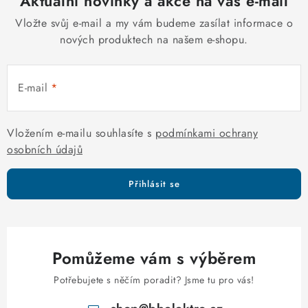
Aktuální novinky a akce na váš e-mail
a
c
Vložte svůj e-mail a my vám budeme zasílat informace o
í
nových produktech na našem e-shopu.
p
r
E-mail
v
k
y
Vložením e-mailu souhlasíte s
podmínkami ochrany
v
osobních údajů
ý
p
Přihlásit se
i
s
u
Pomůžeme vám s výběrem
Potřebujete s něčím poradit? Jsme tu pro vás!