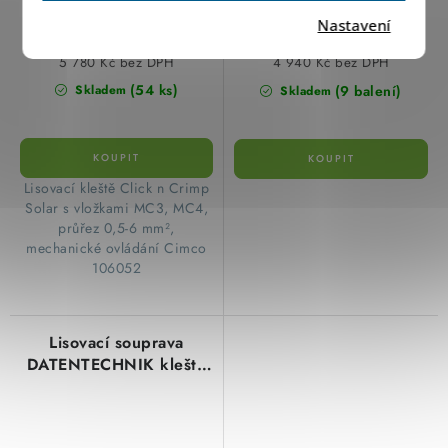
Nastavení
6 993,80 Kč
5 977,40 Kč
5 780 Kč bez DPH
4 940 Kč bez DPH
(54 ks)
(9 balení)
Skladem
Skladem
Lisovací kleště Click n Crimp
Solar s vložkami MC3, MC4,
průřez 0,5-6 mm²,
mechanické ovládání Cimco
106052
Lisovací souprava
DATENTECHNIK kleště
+ 3 páry čelistí typ
106009 cimco