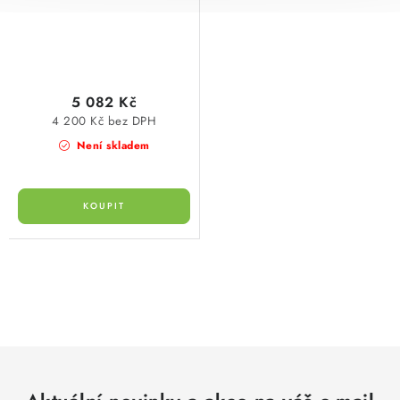
5 082 Kč
4 200 Kč bez DPH
Není skladem
O
v
l
á
d