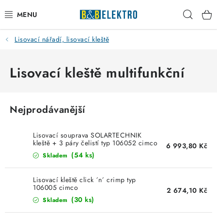
Přejít
Hleda
na
obsah
Lisovací nářadí, lisovací kleště
Reklamace / Vrácení zboží
Blog
Lisovací kleště multifunkční
Kontakty
Nejprodávanější
VYTÁPĚNÍ
Lisovací souprava SOLARTECHNIK
VYPÍNAČE
kleště + 3 páry čelistí typ 106052 cimco
6 993,80 Kč
(54 ks)
Skladem
ELEKTROMATERIÁL
Lisovací kleště click ´n´ crimp typ
106005 cimco
2 674,10 Kč
JISTIČE
(30 ks)
Skladem