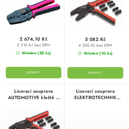
d
o
SVÍTIDLA technická
u
d
k
u
NÁŘADÍ
t
k
ů
t
VÝPRODEJ
2 674,10 Kč
5 082 Kč
ů
2 210 Kč bez DPH
4 200 Kč bez DPH
Položky bez zařazené kategorie dle výrobců
(30 ks)
(10 ks)
Skladem
Skladem
VÁNOCE
OSVĚTLENÍ
Lisovací souprava
Lisovací souprava
AUTOMOTIVE kleště +
ELEKTROTECHNIK
Otevírací doba výdejny
Obchodní podmínky
3 páry čelistí typ
kleště + 3páry čelistí typ
Ochrana osobních údajů
Moje objednávka
106008 cimco
106000 cimco