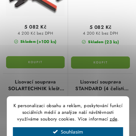
5 082 Kč
5 082 Kč
4 200 Kč bez DPH
4 200 Kč bez DPH
(>100 ks)
(23 ks)
Skladem
Skladem
Lisovací souprava
Lisovací souprava
SOLARTECHNIK kleště
STANDARD (4 čelisti)
+ 3 páry čelistí typ
ráčnová délka 220 mm
106052 cimco
typ 102000 cimco
K personalizaci obsahu a reklam, poskytování funkcí
sociálních médií a analýze naší návštěvnosti
využíváme soubory cookies. Více informací
zde
.
Souhlasím