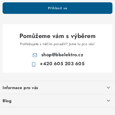
Přihlásit se
Pomůžeme vám s výběrem
Potřebujete s něčím poradit? Jsme tu pro vás!
shop
@
bbelektro.cz
+420 605 203 605
Z
á
Informace pro vás
p
a
Otevírací doba výdejny
Blog
t
Obchodní podmínky
í
Rozvodnice IKONA od italského výrobce Scame