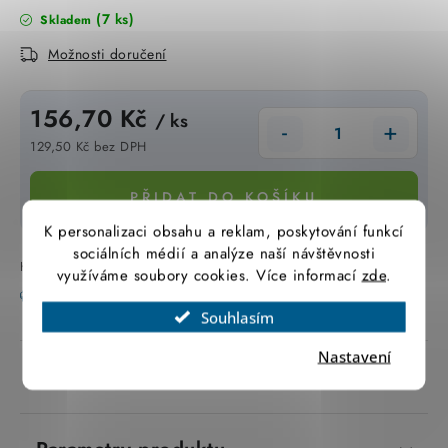
(7 ks)
SVÍTIDLA technická
Skladem
Možnosti doručení
NÁŘADÍ
156,70 Kč
/ ks
VÝPRODEJ
129,50 Kč bez DPH
Měrná cena:
Položky bez zařazené kategorie dle výrobců
PŘIDAT DO KOŠÍKU
VÁNOCE
K personalizaci obsahu a reklam, poskytování funkcí
sociálních médií a analýze naší návštěvnosti
Kód zboží:
085717
Záruka
:
2 roky
využíváme soubory cookies. Více informací
zde
.
OSVĚTLENÍ
Tisk
Zeptat se
Hlídat
Sdílet
Souhlasím
Otevírací doba výdejny
Obchodní podmínky
Nastavení
Ochrana osobních údajů
Moje objednávka
Popis produktu