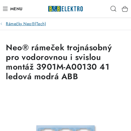
Přejít
Hleda
na
obsah
Rámečky Neo®(Tech)
Reklamace / Vrácení zboží
Blog
Neo® rámeček trojnásobný
pro vodorovnou i svislou
Kontakty
montáž 3901M-A00130 41
VYTÁPĚNÍ
ledová modrá ABB
VYPÍNAČE
ELEKTROMATERIÁL
JISTIČE