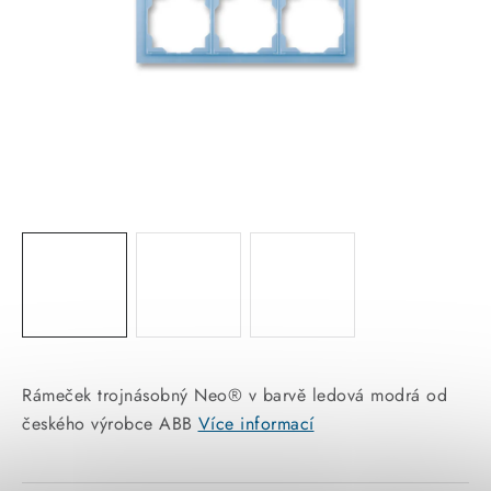
KABELY
ŽÁROVKY
VENTILÁTORY
FOTOVOLTAIKA
OHŘÍVAČE VODY
CHYTRÁ DOMÁCNOST
SVÍTIDLA domovní
Rámeček trojnásobný Neo® v barvě ledová modrá od
LED osvětlení
českého výrobce ABB
Více informací
SVÍTIDLA interiérová