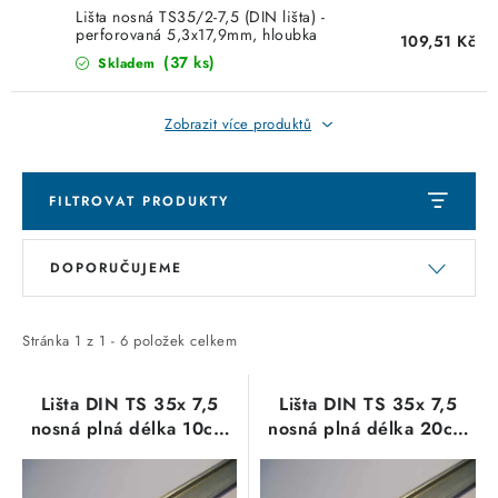
KABELY
Lišta nosná TS35/2-7,5 (DIN lišta) -
perforovaná 5,3x17,9mm, hloubka
109,51 Kč
7,5mm, 2m /1010402 10
ŽÁROVKY
(37 ks)
Skladem
VENTILÁTORY
Zobrazit více produktů
FOTOVOLTAIKA
FILTROVAT PRODUKTY
OHŘÍVAČE VODY
V
Ř
DOPORUČUJEME
ý
a
CHYTRÁ DOMÁCNOST
p
z
i
e
Stránka
1
z
1
-
6
položek celkem
SVÍTIDLA domovní
s
n
p
í
Lišta DIN TS 35x 7,5
Lišta DIN TS 35x 7,5
LED osvětlení
nosná plná délka 10cm
nosná plná délka 20cm
r
p
pro umístění přístrojů
pro umístění přístrojů
o
r
SVÍTIDLA interiérová