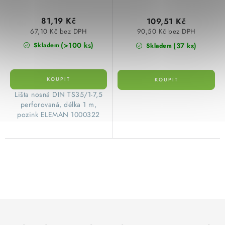
81,19 Kč
109,51 Kč
67,10 Kč bez DPH
90,50 Kč bez DPH
(>100 ks)
(37 ks)
Skladem
Skladem
​Lišta nosná DIN TS35/1-7,5
perforovaná, délka 1 m,
pozink ELEMAN 1000322
O
v
l
á
d