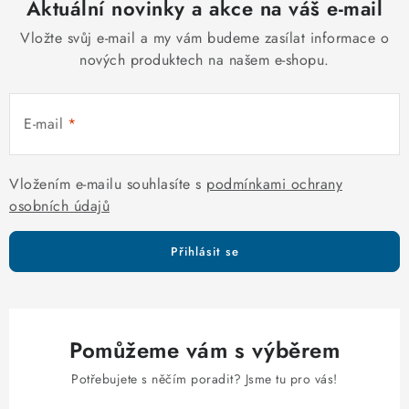
Aktuální novinky a akce na váš e-mail
a
c
Vložte svůj e-mail a my vám budeme zasílat informace o
í
nových produktech na našem e-shopu.
p
r
E-mail
v
k
y
Vložením e-mailu souhlasíte s
podmínkami ochrany
v
osobních údajů
ý
p
Přihlásit se
i
s
u
Pomůžeme vám s výběrem
Potřebujete s něčím poradit? Jsme tu pro vás!