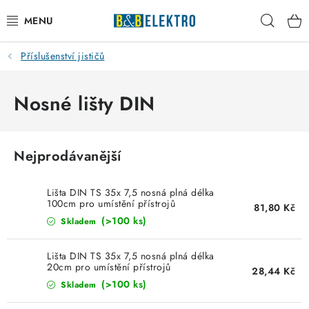
Přejít
Hleda
na
obsah
Příslušenství jističů
Reklamace / Vrácení zboží
Blog
Nosné lišty DIN
Kontakty
Nejprodávanější
VYTÁPĚNÍ
Lišta DIN TS 35x 7,5 nosná plná délka
VYPÍNAČE
100cm pro umístění přístrojů
81,80 Kč
(>100 ks)
Skladem
ELEKTROMATERIÁL
Lišta DIN TS 35x 7,5 nosná plná délka
20cm pro umístění přístrojů
28,44 Kč
JISTIČE
(>100 ks)
Skladem