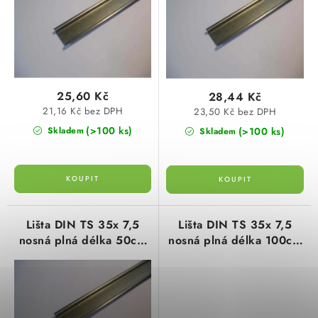
d
o
SVÍTIDLA technická
u
d
k
u
NÁŘADÍ
t
k
ů
t
VÝPRODEJ
25,60 Kč
28,44 Kč
ů
21,16 Kč bez DPH
23,50 Kč bez DPH
Položky bez zařazené kategorie dle výrobců
(>100 ks)
(>100 ks)
Skladem
Skladem
VÁNOCE
OSVĚTLENÍ
Lišta DIN TS 35x 7,5
Lišta DIN TS 35x 7,5
nosná plná délka 50cm
nosná plná délka 100cm
Otevírací doba výdejny
Obchodní podmínky
pro umístění přístrojů
pro umístění přístrojů
Ochrana osobních údajů
Moje objednávka