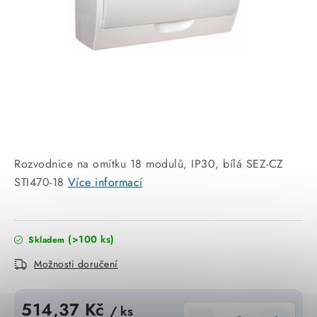
KABELY
ŽÁROVKY
VENTILÁTORY
FOTOVOLTAIKA
OHŘÍVAČE VODY
Rozvodnice na omítku 18 modulů, IP30, bílá SEZ-CZ
STI470-18
Více informací
CHYTRÁ DOMÁCNOST
SVÍTIDLA domovní
(>100 ks)
Skladem
LED osvětlení
Možnosti doručení
SVÍTIDLA interiérová
514,37 Kč
/ ks