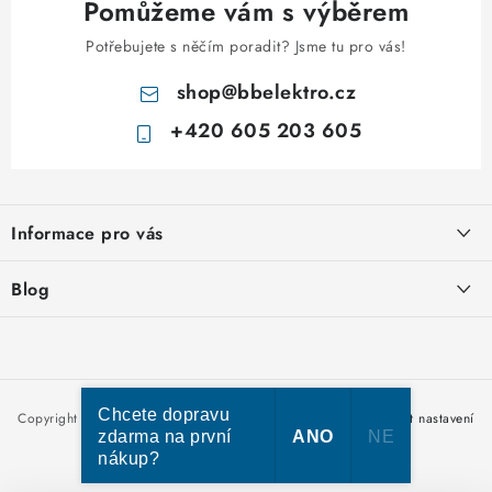
Pomůžeme vám s výběrem
Potřebujete s něčím poradit? Jsme tu pro vás!
shop
@
bbelektro.cz
+420 605 203 605
Z
á
Informace pro vás
p
a
Otevírací doba výdejny
Blog
t
Obchodní podmínky
í
Rozvodnice IKONA od italského výrobce Scame
Ochrana osobních údajů
Nakupujte u nás hned a zaplaťte později – nově přijímáme Skip
Moje objednávka
Pay
Chcete dopravu
Copyright 2026
bbelektro.cz
. Všechna práva vyhrazena.
Upravit nastavení
zdarma na první
ANO
NE
cookies
nákup?
Vytvořil Shoptet Premium
Kabel CYKY – jak vybrat správný typ a průřez