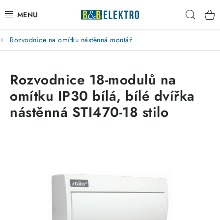
Přejít
Hleda
na
obsah
Rozvodnice na omítku nástěnná montáž
Reklamace / Vrácení zboží
Blog
Rozvodnice 18-modulů na
omítku IP30 bílá, bílé dvířka
Kontakty
nástěnná STI470-18 stilo
VYTÁPĚNÍ
VYPÍNAČE
ELEKTROMATERIÁL
JISTIČE