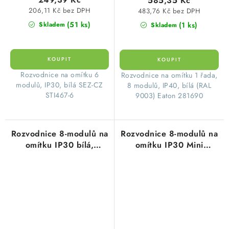
585,35 Kč
206,11 Kč bez DPH
483,76 Kč bez DPH
(51 ks)
(1 ks)
Skladem
Skladem
​Rozvodnice na omítku 6
​Rozvodnice na omítku 1 řada,
modulů, IP30, bílá SEZ-CZ
8 modulů, IP40, bílá (RAL
STI467-6
9003) Eaton 281690
Rozvodnice 8-modulů na
Rozvodnice 8-modulů na
omítku IP30 bílá,
omítku IP30 Mini
průhledná dvířka
Pragma bílá, bílé dvířka
nástěnná STI614-8 stilo
nástěnná MIP12108