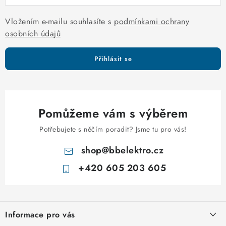
i
s
Vložením e-mailu souhlasíte s
podmínkami ochrany
u
osobních údajů
Přihlásit se
Pomůžeme vám s výběrem
Potřebujete s něčím poradit? Jsme tu pro vás!
shop
@
bbelektro.cz
+420 605 203 605
Z
á
Informace pro vás
p