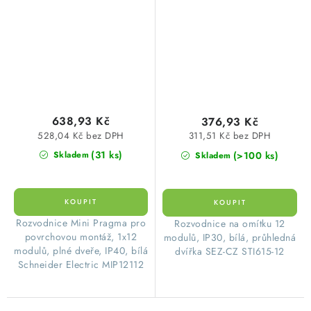
nástěnná MIP12112
nástěnná STI615-12 SEZ
638,93 Kč
376,93 Kč
528,04 Kč bez DPH
311,51 Kč bez DPH
(31 ks)
(>100 ks)
Skladem
Skladem
​Rozvodnice Mini Pragma pro
​Rozvodnice na omítku 12
povrchovou montáž, 1x12
modulů, IP30, bílá, průhledná
modulů, plné dveře, IP40, bílá
dvířka SEZ-CZ STI615-12
Schneider Electric MIP12112