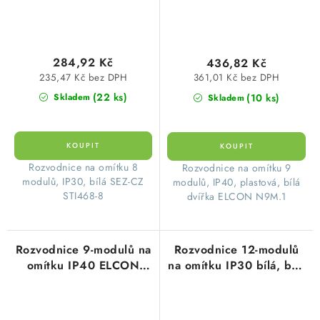
284,92 Kč
436,82 Kč
235,47 Kč bez DPH
361,01 Kč bez DPH
(22 ks)
(10 ks)
Skladem
Skladem
​Rozvodnice na omítku 8
​Rozvodnice na omítku 9
modulů, IP30, bílá SEZ-CZ
modulů, IP40, plastová, bílá
STI468-8
dvířka ELCON N9M.1
Rozvodnice 9-modulů na
Rozvodnice 12-modulů
omítku IP40 ELCON
na omítku IP30 bílá, bílé
N9M.2 plastová kouřové
dvířka nástěnná STI469-
dveře
12 stilo