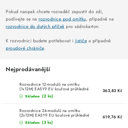
KABELY
Pokud naopak chcete rozvaděč zapustit do zdi,
ŽÁROVKY
podívejte se na
rozvodnice pod omítku
, případně na
rozvodnice do dutých příček
pro sádrokarton.
VENTILÁTORY
K rozvodnici budete potřebovat i
jističe
a případně
FOTOVOLTAIKA
proudové chrániče
.
OHŘÍVAČE VODY
Nejprodávanější
CHYTRÁ DOMÁCNOST
Rozvodnice 12-modulů na omítku
(1x12M) EASY9 EU kouřové průhledné
SVÍTIDLA domovní
363,83 Kč
dveře Schneider Electric EZ9EUC112
(2 ks)
Skladem
LED osvětlení
Rozvodnice 24-modulů na omítku
(2x12M) EASY9 EU kouřové průhledné
619,76 Kč
SVÍTIDLA interiérová
dveře Schneider Electric EZ9EUC212
(3 ks)
Skladem