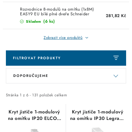
SVÍTIDLA technická
Rozvodnice 8-modulů na omítku (1x8M)
EASY9 EU bílé plné dveře Schneider
281,82 Kč
Electric EZ9EUD108
(6 ks)
NÁŘADÍ
Skladem
VÝPRODEJ
Zobrazit více produktů
Položky bez zařazené kategorie dle výrobců
FILTROVAT PRODUKTY
VÁNOCE
V
Ř
DOPORUČUJEME
ý
a
OSVĚTLENÍ
p
z
i
e
Stránka
1
z
6
-
131
položek celkem
Otevírací doba výdejny
Obchodní podmínky
s
n
Ochrana osobních údajů
Moje objednávka
p
í
Kryt jističe 1-modulový
Kryt jističe 1-modulový
na omítku IP20 ELCON
na omítku IP30 Legrand
r
p
bez svorkovnice
typ 01301 bez
o
r
svorkovnice