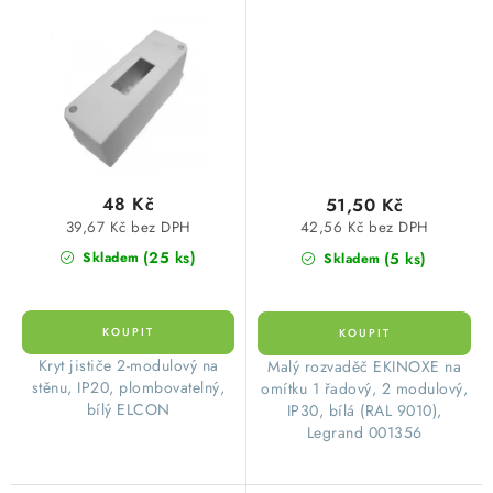
bez svorkovnice
typ 01356 Ekinoxe TX
bílá bez svorkovnice
48 Kč
51,50 Kč
39,67 Kč bez DPH
42,56 Kč bez DPH
(25 ks)
(5 ks)
Skladem
Skladem
​Kryt jističe 2-modulový na
Malý rozvaděč EKINOXE na
stěnu, IP20, plombovatelný,
omítku 1 řadový, 2 modulový,
bílý ELCON
IP30, bílá (RAL 9010),
Legrand 001356