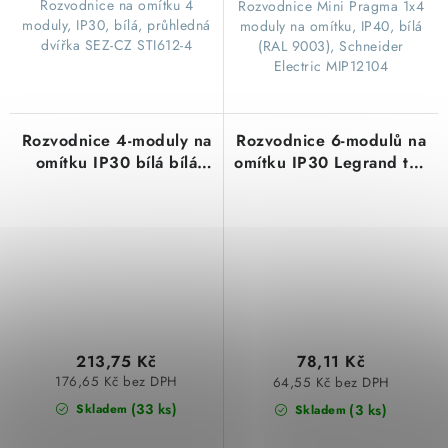
​Rozvodnice na omítku 4
​Rozvodnice Mini Pragma 1x4
moduly, IP30, bílá, průhledná
moduly na omítku, IP40, bílá
dvířka SEZ-CZ STI612-4
(RAL 9003), Schneider
Electric MIP12104
Rozvodnice 4-moduly na
Rozvodnice 6-modulů na
omítku IP30 bílá bílá
omítku IP30 Legrand typ
dvířka nástěnná STI466-
01358 Ekinoxe TX bílá
4 stilo
bez dvířek
213,75 Kč
78,11 Kč
176,65 Kč bez DPH
64,55 Kč bez DPH
(33 ks)
(3 ks)
Skladem
Skladem