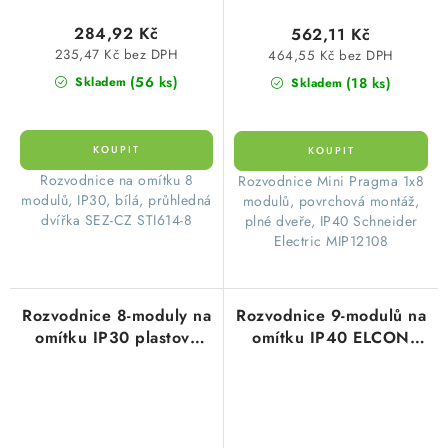
284,92 Kč
562,11 Kč
235,47 Kč bez DPH
464,55 Kč bez DPH
(56 ks)
(18 ks)
Skladem
Skladem
​Rozvodnice na omítku 8
​Rozvodnice Mini Pragma 1x8
modulů, IP30, bílá, průhledná
modulů, povrchová montáž,
dvířka SEZ-CZ STI614-8
plné dveře, IP40 Schneider
Electric MIP12108
Rozvodnice 8-moduly na
Rozvodnice 9-modulů na
omítku IP30 plastová
omítku IP40 ELCON
bílá, bílé dvířka
N9M.1 plastová bílé
nástěnná STI468-8 stilo
dveře