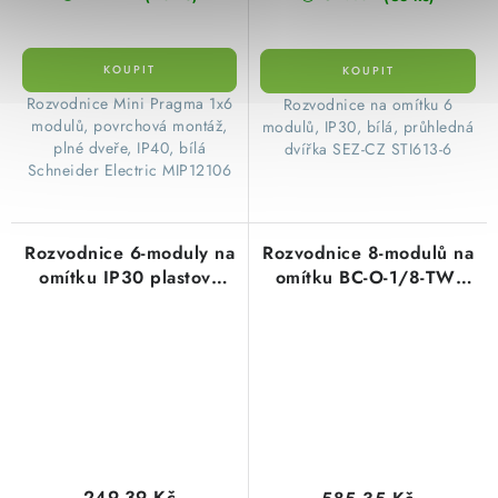
​Rozvodnice Mini Pragma 1x6
​Rozvodnice na omítku 6
modulů, povrchová montáž,
modulů, IP30, bílá, průhledná
plné dveře, IP40, bílá
dvířka SEZ-CZ STI613-6
Schneider Electric MIP12106
Rozvodnice 6-moduly na
Rozvodnice 8-modulů na
omítku IP30 plastová
omítku BC-O-1/8-TW-
bílá, bílé dvířka
ECO plastová bílé dveře
nástěnná STI467-6 stilo
249,39 Kč