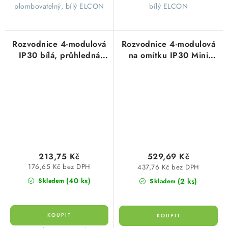
plombovatelný, bílý ELCON
bílý ELCON
Rozvodnice 4-modulová
Rozvodnice 4-modulová
IP30 bílá, průhledná
na omítku IP30 Mini
dvířka nástěnná STI612-
Pragma bílá, bílé dvířka
4 stilo
nástěnná MIP12104
213,75 Kč
529,69 Kč
176,65 Kč bez DPH
437,76 Kč bez DPH
(40 ks)
(2 ks)
Skladem
Skladem