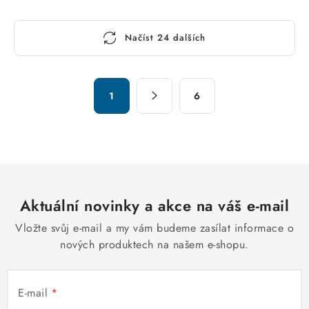
O
Načíst 24 dalších
v
l
á
S
d
1
6
t
a
r
c
á
n
í
k
p
o
r
v
Aktuální novinky a akce na váš e-mail
v
á
k
Vložte svůj e-mail a my vám budeme zasílat informace o
n
y
nových produktech na našem e-shopu.
í
v
ý
E-mail
p