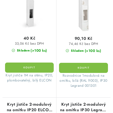
d
o
u
d
k
u
t
k
ů
t
40 Kč
90,10 Kč
ů
33,06 Kč bez DPH
74,46 Kč bez DPH
(>100 ks)
(>100 ks)
Skladem
Skladem
​Kryt jističe 1M na stěnu, IP20,
Rozvodnice 1modulová na
plombovatelný, bílý ELCON
omítku, bílá (RAL 9003), IP30
Legrand 001301
Kryt jističe 2-modulový
Kryt jističe 2-modulový
na omítku IP20 ELCON
na omítku IP30 Legrand