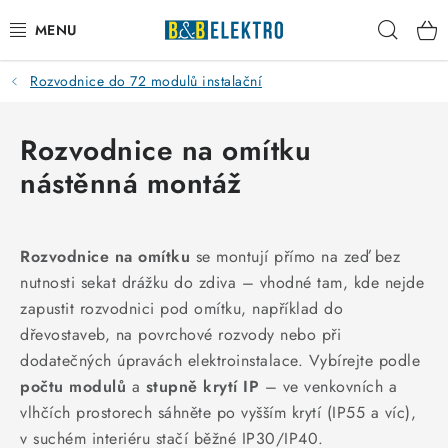
Přejít
Hleda
na
obsah
Rozvodnice do 72 modulů instalační
Reklamace / Vrácení zboží
Blog
Rozvodnice na omítku
nástěnná montáž
Kontakty
VYTÁPĚNÍ
Rozvodnice na omítku
se montují přímo na zeď bez
nutnosti sekat drážku do zdiva – vhodné tam, kde nejde
VYPÍNAČE
zapustit rozvodnici pod omítku, například do
dřevostaveb, na povrchové rozvody nebo při
ELEKTROMATERIÁL
dodatečných úpravách elektroinstalace. Vybírejte podle
počtu modulů
a
stupně krytí IP
– ve venkovních a
JISTIČE
vlhčích prostorech sáhněte po vyšším krytí (IP55 a víc),
v suchém interiéru stačí běžné IP30/IP40.