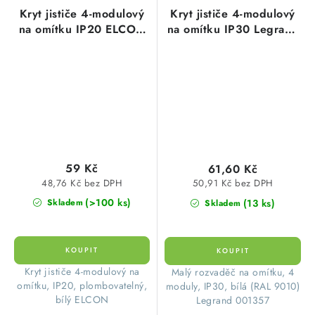
Kryt jističe 4-modulový
Kryt jističe 4-modulový
na omítku IP20 ELCON
na omítku IP30 Legrand
bez svorkovnice
typ 01357 Ekinoxe TX
bílá bez svorkovnice
59 Kč
61,60 Kč
48,76 Kč bez DPH
50,91 Kč bez DPH
(>100 ks)
(13 ks)
Skladem
Skladem
​Kryt jističe 4-modulový na
Malý rozvaděč na omítku, 4
omítku, IP20, plombovatelný,
moduly, IP30, bílá (RAL 9010)
bílý ELCON
Legrand 001357