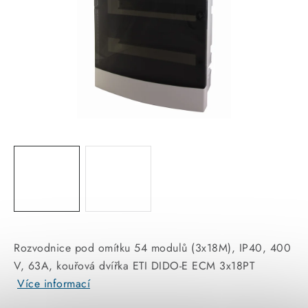
KABELY
ŽÁROVKY
VENTILÁTORY
FOTOVOLTAIKA
OHŘÍVAČE VODY
CHYTRÁ DOMÁCNOST
SVÍTIDLA domovní
Rozvodnice pod omítku 54 modulů (3x18M), IP40, 400
LED osvětlení
V, 63A, kouřová dvířka ETI DIDO-E ECM 3x18PT
Více informací
SVÍTIDLA interiérová