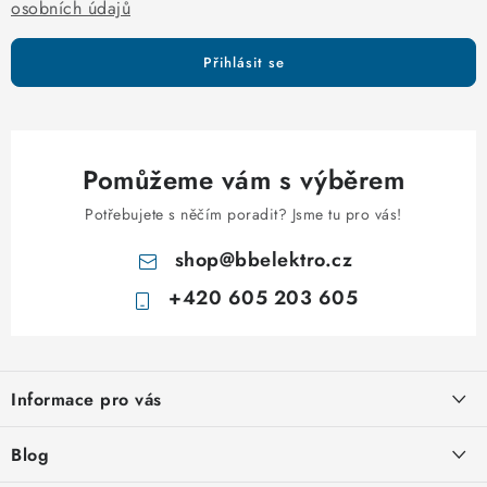
osobních údajů
Přihlásit se
Pomůžeme vám s výběrem
Potřebujete s něčím poradit? Jsme tu pro vás!
shop
@
bbelektro.cz
+420 605 203 605
Z
á
Informace pro vás
p
a
Otevírací doba výdejny
Blog
t
Obchodní podmínky