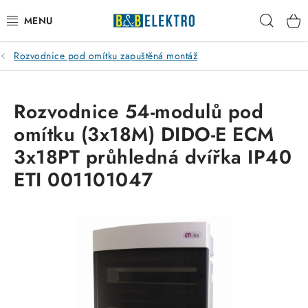
Přejít
Hleda
na
obsah
Rozvodnice pod omítku zapuštěná montáž
Reklamace / Vrácení zboží
Blog
Rozvodnice 54-modulů pod
omítku (3x18M) DIDO-E ECM
Kontakty
3x18PT průhledná dvířka IP40
VYTÁPĚNÍ
ETI 001101047
VYPÍNAČE
ELEKTROMATERIÁL
JISTIČE