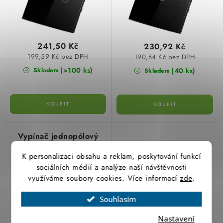
k
u
SVÍTIDLA technická
t
k
ů
t
NÁŘADÍ
241,50 Kč
230,92 Kč
ů
199,59 Kč bez DPH
190,84 Kč bez DPH
VÝPRODEJ
(>100 ks)
(40 ks)
Skladem
Skladem
Položky bez zařazené kategorie dle výrobců
VÁNOCE
Vypínač jednopólový
OSVĚTLENÍ
SMART WiFI v bílé
K personalizaci obsahu a reklam, poskytování funkcí
barvě, Greenlux
sociálních médií a analýze naší návštěvnosti
GXSH040
Otevírací doba výdejny
Obchodní podmínky
využíváme soubory cookies. Více informací
zde
.
Ochrana osobních údajů
Moje objednávka
Souhlasím
Nastavení