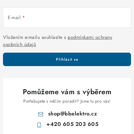
p
r
E-mail
v
k
y
Vložením e-mailu souhlasíte s
podmínkami ochrany
v
osobních údajů
ý
p
Přihlásit se
i
s
u
Pomůžeme vám s výběrem
Potřebujete s něčím poradit? Jsme tu pro vás!
shop
@
bbelektro.cz
+420 605 203 605