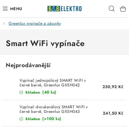
Přejít
Hleda
na
obsah
Greenlux vypínače a zásuvky
Reklamace / Vrácení zboží
Blog
Smart WiFi vypínače
Kontakty
Nejprodávanější
VYTÁPĚNÍ
Vypínač jednopólový SMART WiFI v
VYPÍNAČE
černé barvě, Greenlux GXSH042
230,92 Kč
(40 ks)
Skladem
ELEKTROMATERIÁL
Vypínač dvoukanálový SMART WiFI v
černé barvě, Greenlux GXSH043
241,50 Kč
JISTIČE
(>100 ks)
Skladem