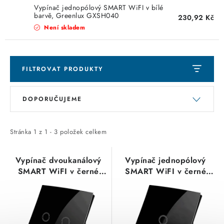
KABELY
Vypínač jednopólový SMART WiFI v bílé
barvě, Greenlux GXSH040
230,92 Kč
ŽÁROVKY
Není skladem
VENTILÁTORY
FILTROVAT PRODUKTY
FOTOVOLTAIKA
V
Ř
DOPORUČUJEME
ý
a
OHŘÍVAČE VODY
p
z
CHYTRÁ DOMÁCNOST
i
e
Stránka
1
z
1
-
3
položek celkem
s
n
SVÍTIDLA domovní
p
í
Vypínač dvoukanálový
Vypínač jednopólový
SMART WiFI v černé
SMART WiFI v černé
r
p
barvě, Greenlux
barvě, Greenlux
LED osvětlení
o
r
GXSH043
GXSH042
d
o
SVÍTIDLA interiérová
u
d