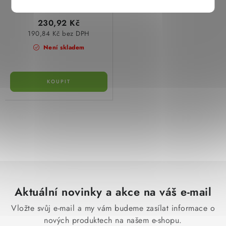
230,92 Kč
190,84 Kč bez DPH
Není skladem
O
v
l
á
d
Aktuální novinky a akce na váš e-mail
a
c
Vložte svůj e-mail a my vám budeme zasílat informace o
í
nových produktech na našem e-shopu.