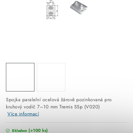
KABELY
ŽÁROVKY
VENTILÁTORY
FOTOVOLTAIKA
OHŘÍVAČE VODY
CHYTRÁ DOMÁCNOST
SVÍTIDLA domovní
Spojka paralelní ocelová žárově pozinkovaná pro
kruhový vodič 7–10 mm Tremis SSp (V020)
LED osvětlení
Více informací
SVÍTIDLA interiérová
(>100 ks)
Skladem