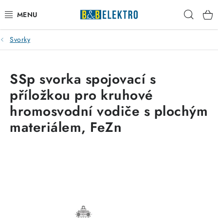
Přejít
Hleda
na
obsah
Svorky
Reklamace / Vrácení zboží
Blog
SSp svorka spojovací s
příložkou pro kruhové
Kontakty
hromosvodní vodiče s plochým
VYTÁPĚNÍ
materiálem, FeZn
VYPÍNAČE
ELEKTROMATERIÁL
JISTIČE