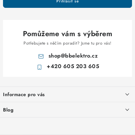
Přihlásit se
Pomůžeme vám s výběrem
Potřebujete s něčím poradit? Jsme tu pro vás!
shop
@
bbelektro.cz
+420 605 203 605
Z
á
Informace pro vás
p
a
Otevírací doba výdejny
Blog
t
Obchodní podmínky
í
Rozvodnice IKONA od italského výrobce Scame
Ochrana osobních údajů