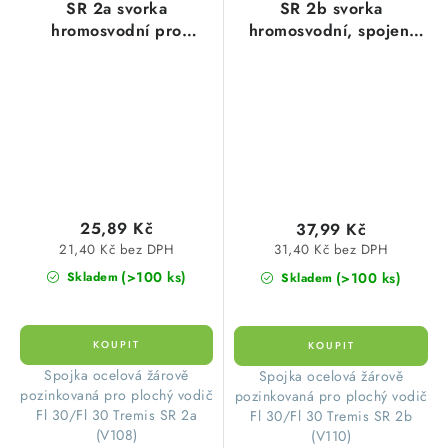
SR 2a svorka
SR 2b svorka
hromosvodní pro
hromosvodní, spojení
zemnící pásku, křížové
zemnicí pásky, páska-
spojení, pásek/pásek,
páska, FeZn
FeZn
25,89 Kč
37,99 Kč
21,40 Kč bez DPH
31,40 Kč bez DPH
(>100 ks)
(>100 ks)
Skladem
Skladem
Spojka ocelová žárově
Spojka ocelová žárově
pozinkovaná pro plochý vodič
pozinkovaná pro plochý vodič
Fl 30/Fl 30 Tremis SR 2a
Fl 30/Fl 30 Tremis SR 2b
(V108)
(V110)