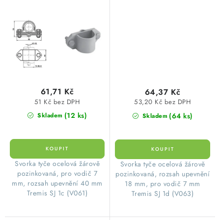
jímací tyči JT, FeZn
pásku k tyčím 18-20mm,
diagonální, FeZn
61,71 Kč
64,37 Kč
51 Kč bez DPH
53,20 Kč bez DPH
(12 ks)
(64 ks)
Skladem
Skladem
Svorka tyče ocelová žárově
Svorka tyče ocelová žárově
pozinkovaná, pro vodič 7
pozinkovaná, rozsah upevnění
mm, rozsah upevnění 40 mm
18 mm, pro vodič 7 mm
Tremis SJ 1c (V061)
Tremis SJ 1d (V063)