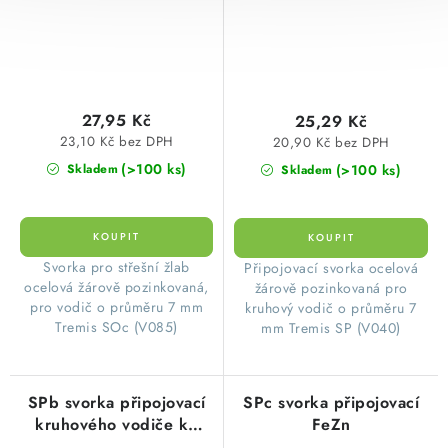
27,95 Kč
25,29 Kč
23,10 Kč bez DPH
20,90 Kč bez DPH
(>100 ks)
(>100 ks)
Skladem
Skladem
Svorka pro střešní žlab
Připojovací svorka ocelová
ocelová žárově pozinkovaná,
žárově pozinkovaná pro
pro vodič o průměru 7 mm
kruhový vodič o průměru 7
Tremis SOc (V085)
mm Tremis SP (V040)
SPb svorka připojovací
SPc svorka připojovací
kruhového vodiče ke
FeZn
kovovým částem