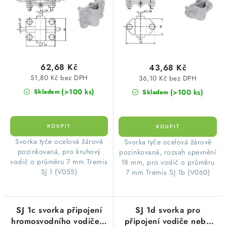
d
o
FeZn
SVÍTIDLA technická
u
d
k
u
NÁŘADÍ
t
k
ů
t
VÝPRODEJ
62,68 Kč
43,68 Kč
ů
51,80 Kč bez DPH
36,10 Kč bez DPH
Položky bez zařazené kategorie dle výrobců
(>100 ks)
(>100 ks)
Skladem
Skladem
VÁNOCE
Svorka tyče ocelová žárově
Svorka tyče ocelová žárově
OSVĚTLENÍ
pozinkovaná, pro kruhový
pozinkovaná, rozsah upevnění
vodič o průměru 7 mm Tremis
18 mm, pro vodič o průměru
Otevírací doba výdejny
Obchodní podmínky
SJ 1 (V055)
7 mm Tremis SJ 1b (V060)
Ochrana osobních údajů
Moje objednávka
SJ 1c svorka připojení
SJ 1d svorka pro
hromosvodního vodiče k
připojení vodiče nebo