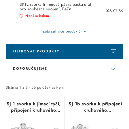
KABELY
SKTz svorka třmenová páska-páska-drát,
pro souběžná spojení, FeZn
27,71 Kč
ŽÁROVKY
Není skladem
VENTILÁTORY
Zobrazit více produktů
FOTOVOLTAIKA
FILTROVAT PRODUKTY
OHŘÍVAČE VODY
V
Ř
DOPORUČUJEME
ý
a
CHYTRÁ DOMÁCNOST
p
z
i
e
Stránka
1
z
3
-
56
položek celkem
SVÍTIDLA domovní
s
n
p
í
SJ 1 svorka k jímací tyči,
SJ 1b svorka k připojení
LED osvětlení
připojení kruhového
kruhového
r
p
vodiče k jímací tyči,
hromosvodního vodiče k
o
r
SVÍTIDLA interiérová
FeZn
jímací tyči, 2 šrouby,