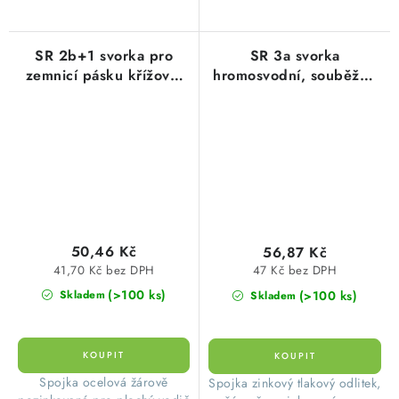
SR 2b+1 svorka pro
SR 3a svorka
zemnicí pásku křížová,
hromosvodní, souběžné
páska-páska+mezideska,
spojení pásek/drát,
FeZn
FeZn
50,46 Kč
56,87 Kč
41,70 Kč bez DPH
47 Kč bez DPH
(>100 ks)
(>100 ks)
Skladem
Skladem
Spojka ocelová žárově
Spojka zinkový tlakový odlitek,