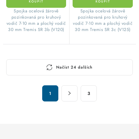
Spojka ocelová žárově
Spojka ocelová žárově
pozinkovaná pro kruhový
pozinkovaná pro kruhový
vodič 7-10 mm a plochý vodič
vodič 7-10 mm a plochý vodič
30 mm Tremis SR 3b (V120)
30 mm Tremis SR 3c (V125)
O
Načíst 24 dalších
v
l
á
S
d
1
3
t
a
r
c
á
n
í
k
p
o
r