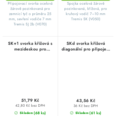
Připojovací svorka ocelová
Spojka ocelová žárově
žárově pozinkovaná pro
pozinkovaná, křížová, pro
zemnicí tyč o průměru 25
kruhový vodič 7–10 mm
mm, sevření vodiče 7 mm
Tremis SK (V050)
Tremis SJ 2b (V070)
SK+1 svorka křížová s
SKd svorka křížová
mezideskou pro
diagonální pro připojení
připojení kruhových
kruhových
hromosvodních vodičů,
hromosvodních vodičů,
FeZn
FeZn
51,79 Kč
43,56 Kč
42,80 Kč bez DPH
36 Kč bez DPH
(68 ks)
(61 ks)
Skladem
Skladem