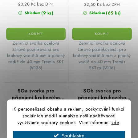
23,20 Kč bez DPH
32,50 Kč bez DPH
(9 ks)
(65 ks)
Skladem
Skladem
Zemnicí svorka ocelová
Zemnicí svorka ocelová
žárově pozinkovaná pro
žárově pozinkovaná, pro
kruhový vodič 5 mm a plochý
kruhový vodič 5 mm a plochý
vodič do 40 mm Tremis SKT
vodič do 40 mm Tremis
(V128)
SKTzp (V116)
SOa svorka pro
SOb svorka pro
připojení kruhového
připojení kruhového
vodiče k okapovým
vodiče k okapovým
K personalizaci obsahu a reklam, poskytování funkcí
žlabům, FeZn
žlabům, FeZn
sociálních médií a analýze naší návštěvnosti
využíváme soubory cookies. Více informací
zde
.
Souhlasím