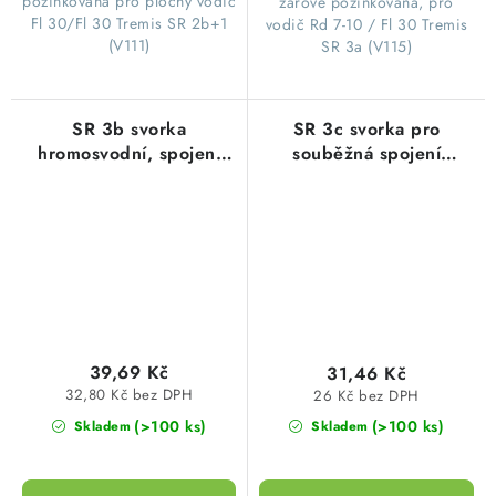
pozinkovaná pro plochý vodič
žárově pozinkovaná, pro
Fl 30/Fl 30 Tremis SR 2b+1
vodič Rd 7-10 / Fl 30 Tremis
(V111)
SR 3a (V115)
SR 3b svorka
SR 3c svorka pro
hromosvodní, spojení
souběžná spojení
zemnicí pásky/drátu,
zemnicí pásky a
FeZn
hromosvodního vodiče,
FeZn
39,69 Kč
31,46 Kč
32,80 Kč bez DPH
26 Kč bez DPH
(>100 ks)
(>100 ks)
Skladem
Skladem