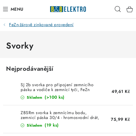
Přejít
Hleda
na
obsah
FeZn-žárově zinkované provedení
Reklamace / Vrácení zboží
Blog
Svorky
Kontakty
Nejprodávanější
VYTÁPĚNÍ
SJ 2b svorka pro připojení zemnicího
VYPÍNAČE
pásku a vodiče k zemnící tyči, FeZn
49,61 Kč
(>100 ks)
Skladem
ELEKTROMATERIÁL
ZBSRm svorka k zemnícímu bodu,
zemnicí páska 30/4 - hromosvodní drát,
75,99 Kč
JISTIČE
FeZn
(19 ks)
Skladem