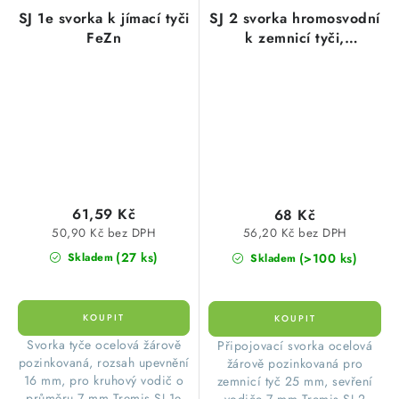
SJ 1e svorka k jímací tyči
SJ 2 svorka hromosvodní
FeZn
k zemnicí tyči,
připojování pásky a
vodiče k zemnicí tyči,
FeZn
61,59 Kč
68 Kč
50,90 Kč bez DPH
56,20 Kč bez DPH
(27 ks)
(>100 ks)
Skladem
Skladem
Svorka tyče ocelová žárově
Připojovací svorka ocelová
pozinkovaná, rozsah upevnění
žárově pozinkovaná pro
16 mm, pro kruhový vodič o
zemnicí tyč 25 mm, sevření
průměru 7 mm Tremis SJ 1e
vodiče 7 mm Tremis SJ 2