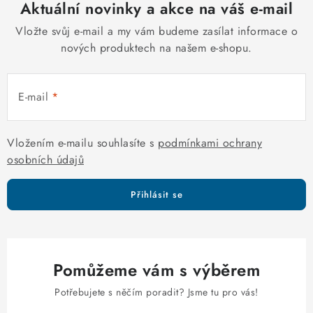
v
Aktuální novinky a akce na váš e-mail
v
á
k
Vložte svůj e-mail a my vám budeme zasílat informace o
n
y
nových produktech na našem e-shopu.
í
v
ý
E-mail
p
i
s
Vložením e-mailu souhlasíte s
podmínkami ochrany
u
osobních údajů
Přihlásit se
Pomůžeme vám s výběrem
Potřebujete s něčím poradit? Jsme tu pro vás!