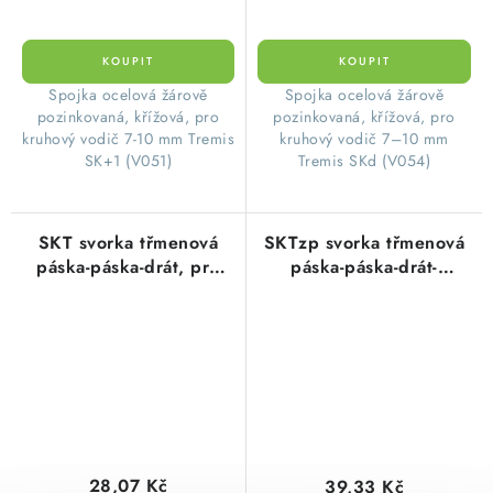
Spojka ocelová žárově
Spojka ocelová žárově
pozinkovaná, křížová, pro
pozinkovaná, křížová, pro
kruhový vodič 7-10 mm Tremis
kruhový vodič 7–10 mm
SK+1 (V051)
Tremis SKd (V054)
SKT svorka třmenová
SKTzp svorka třmenová
páska-páska-drát, pro
páska-páska-drát-
křížová a souběžná
příložka, pro souběžná a
spojení páska-drát, FeZn
křížová spojení, FeZn
28,07 Kč
39,33 Kč