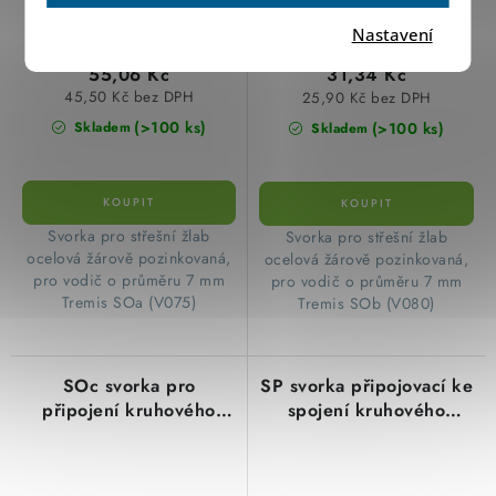
Nastavení
55,06 Kč
31,34 Kč
45,50 Kč bez DPH
25,90 Kč bez DPH
(>100 ks)
(>100 ks)
Skladem
Skladem
Svorka pro střešní žlab
Svorka pro střešní žlab
ocelová žárově pozinkovaná,
ocelová žárově pozinkovaná,
pro vodič o průměru 7 mm
pro vodič o průměru 7 mm
Tremis SOa (V075)
Tremis SOb (V080)
SOc svorka pro
SP svorka připojovací ke
připojení kruhového
spojení kruhového
vodiče k okapovým
vodiče ke kovovým
žlabům (okap/drát),
částem objektu, hromo,
FeZn
FeZn