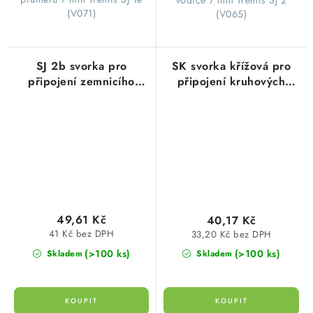
(V071)
(V065)
SJ 2b svorka pro
SK svorka křížová pro
připojení zemnicího
připojení kruhových
pásku a vodiče k
hromosvodních vodičů
zemnící tyči, FeZn
(drát/drát), FeZn
49,61 Kč
40,17 Kč
41 Kč bez DPH
33,20 Kč bez DPH
(>100 ks)
(>100 ks)
Skladem
Skladem