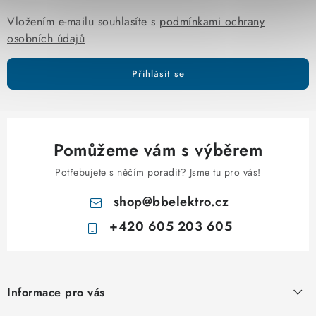
k
y
Vložením e-mailu souhlasíte s
podmínkami ochrany
v
osobních údajů
ý
p
Přihlásit se
i
s
u
Pomůžeme vám s výběrem
Potřebujete s něčím poradit? Jsme tu pro vás!
shop
@
bbelektro.cz
+420 605 203 605
Z
á
Informace pro vás
p