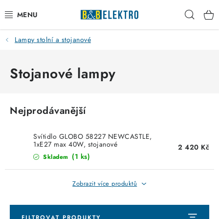
Přejít
Hleda
na
obsah
Lampy stolní a stojanové
Reklamace / Vrácení zboží
Blog
Stojanové lampy
Kontakty
Nejprodávanější
VYTÁPĚNÍ
Svítidlo GLOBO 58227 NEWCASTLE,
VYPÍNAČE
1xE27 max 40W, stojanové
2 420 Kč
svítidlo,mramor, stavitelná výška
(1 ks)
Skladem
ELEKTROMATERIÁL
Zobrazit více produktů
JISTIČE
FILTROVAT PRODUKTY