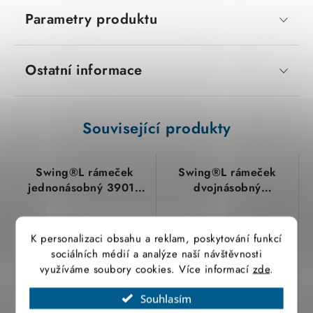
Parametry produktu
Ostatní informace
Související produkty
Swing®L rámeček
Swing®L rámeček
jednonásobný 3901J-
dvojnásobný
A00010 C1 krémová
(vodorovná i svislá
ABB
montáž) 3901J-A00020
C1 krémová ABB
K personalizaci obsahu a reklam, poskytování funkcí
sociálních médií a analýze naší návštěvnosti
využíváme soubory cookies. Více informací
zde
.
Souhlasím