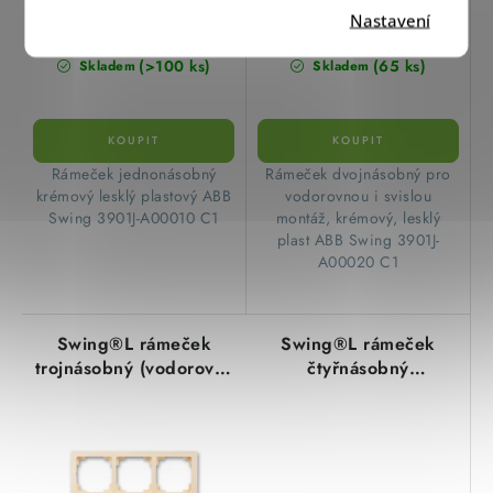
32,10 Kč
55,10 Kč
Nastavení
26,53 Kč bez DPH
45,54 Kč bez DPH
(>100 ks)
(65 ks)
Skladem
Skladem
​Rámeček jednonásobný
​Rámeček dvojnásobný pro
krémový lesklý plastový ABB
vodorovnou i svislou
Swing 3901J-A00010 C1
montáž, krémový, lesklý
plast ABB Swing 3901J-
A00020 C1
Swing®L rámeček
Swing®L rámeček
trojnásobný (vodorovná
čtyřnásobný
i svislá montáž) 3901J-
(vodorovná i svislá
A00030 C1 krémová
montáž) 3901J-A00040
ABB
C1 krémová ABB