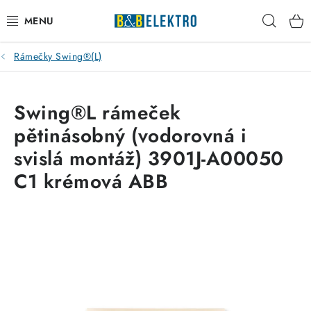
Přejít
Hleda
na
obsah
Rámečky Swing®(L)
Reklamace / Vrácení zboží
Blog
Swing®L rámeček
pětinásobný (vodorovná i
Kontakty
svislá montáž) 3901J-A00050
VYTÁPĚNÍ
C1 krémová ABB
VYPÍNAČE
ELEKTROMATERIÁL
JISTIČE