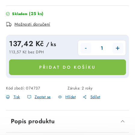
SVÍTIDLA technická
(25 ks)
Skladem
NÁŘADÍ
Možnosti doručení
VÝPRODEJ
137,42 Kč
/ ks
113,57 Kč bez DPH
Položky bez zařazené kategorie dle výrobců
Měrná cena:
PŘIDAT DO KOŠÍKU
VÁNOCE
OSVĚTLENÍ
Kód zboží:
074737
Záruka
:
2 roky
Tisk
Zeptat se
Hlídat
Sdílet
Otevírací doba výdejny
Obchodní podmínky
Ochrana osobních údajů
Moje objednávka
Popis produktu