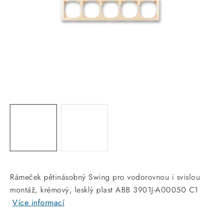
KABELY
ŽÁROVKY
VENTILÁTORY
FOTOVOLTAIKA
OHŘÍVAČE VODY
CHYTRÁ DOMÁCNOST
SVÍTIDLA domovní
Rámeček pětinásobný Swing pro vodorovnou i svislou
LED osvětlení
montáž, krémový, lesklý plast ABB 3901J-A00050 C1
Více informací
SVÍTIDLA interiérová