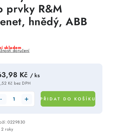
o prvky R&M
eenet, hnědý, ABB
í skladem
žnosti doručení
63,98 Kč
/ ks
,52 Kč bez DPH
rná cena:
PŘIDAT DO KOŠÍKU
oží:
0229830
:
2 roky