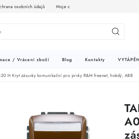
chrana osobních údajů
Moje objednávka
mace / Vrácení zboží
Blog
Kontakty
VYTÁPĚN
 H Kryt zásuvky komunikační pro prvky R&M freenet, hnědý, ABB
TA
A0
zá