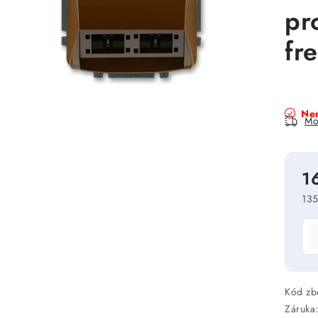
pr
fr
Nen
Mo
1
135
Mě
Kód zb
Záruka