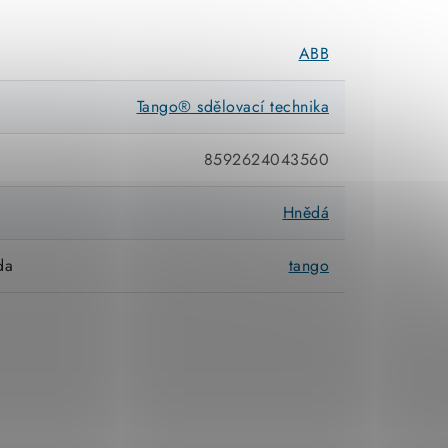
ABB
Tango® sdělovací technika
8592624043560
Hnědá
da
tango