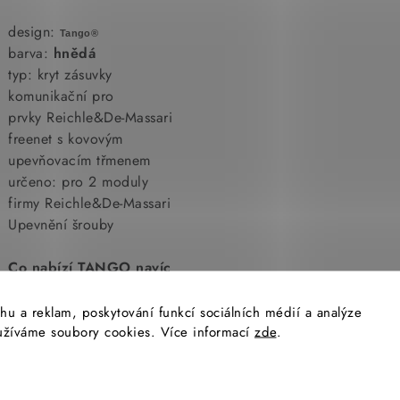
design:
Tango®
barva:
hnědá
typ: kryt zásuvky
komunikační pro
prvky Reichle&De-Massari
freenet s kovovým
upevňovacím třmenem
určeno: pro 2 moduly
firmy Reichle&De-Massari
Upevnění šrouby
Co nabízí TANGO navíc
:
hu a reklam, poskytování funkcí sociálních médií a analýze
yužíváme soubory cookies. Více informací
- množství přístrojů nejen
zde
.
pro domovní instalaci
- variabilitu,sestavy ve
vodorovném provedení