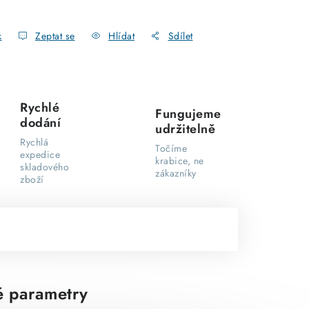
k
Zeptat se
Hlídat
Sdílet
Rychlé
Fungujeme
dodání
udržitelně
Rychlá
Točíme
expedice
krabice, ne
skladového
zákazníky
zboží
 parametry