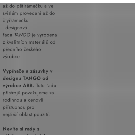
až do pětirámečku a ve
svislém provedení až do
čtyřrámečku
- designová
řada
TANGO
je vyrobena
z kvalitních materiálů od
předního českého
výrobce
Vypínače a zásuvky v
designu TANGO od
výrobce ABB.
Tuto řadu
přístrojů považujeme za
rodinnou a cenově
přístupnou pro
nejširší oblast použití.
Nevíte si rady s