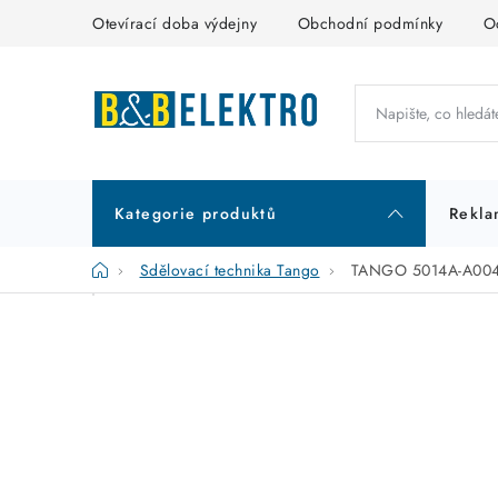
Přejít
Otevírací doba výdejny
Obchodní podmínky
O
na
obsah
Kategorie produktů
Rekla
Domů
Sdělovací technika Tango
TANGO 5014A-A00420
P
K
Přeskočit
kategorie
a
o
t
s
e
t
g
r
o