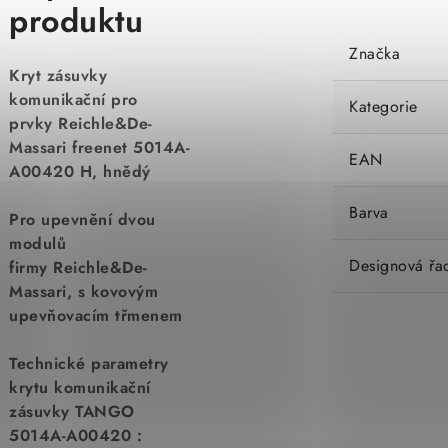
produktu
Značka
Kryt zásuvky
komunikační pro
Kategorie
prvky
Reichle&De-
Massari freenet 5014A
-
EAN
A00420 H, hnědý
Barva
Pro upevnění dvou
modulů
Designová řa
firmy
Reichle&De-
Massari, s kovovým
upevňovacím třmenem
Technické parametry
krytu komunikační
zásuvky TANGO
5014A-A00420 :