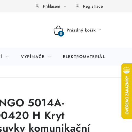
Přihlášení
Registrace
Prázdný košík
NÁKUPNÍ
KOŠÍK
Í
VYPÍNAČE
ELEKTROMATERIÁL
JIS
NGO 5014A-
0420 H Kryt
suvky komunikační