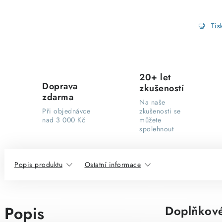
Tis
20+ let
Doprava
zkušeností
zdarma
Na naše
Při objednávce
zkušenosti se
nad 3 000 Kč
můžete
spolehnout
Popis produktu
Ostatní informace
Popis
Doplňkové