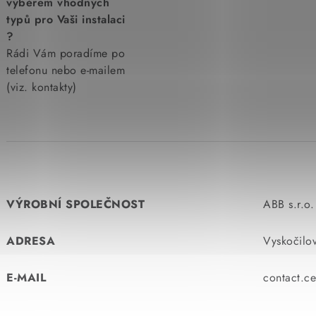
výběrem vhodných
typů pro Vaši instalaci
?
Rádi Vám poradíme po
telefonu nebo e-mailem
(viz. kontakty)
VÝROBNÍ SPOLEČNOST
ABB s.r.o.
ADRESA
Vyskočilo
E-MAIL
contact.c