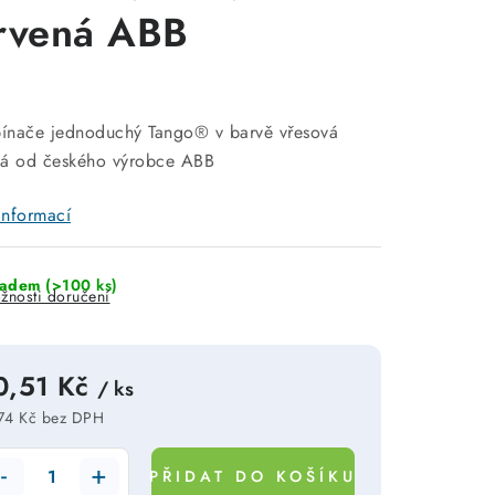
rvená ABB
pínače jednoduchý Tango® v barvě vřesová
ná od českého výrobce ABB
informací
ladem
(>100 ks)
žnosti doručení
0,51 Kč
/ ks
74 Kč bez DPH
rná cena:
PŘIDAT DO KOŠÍKU