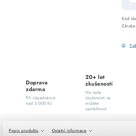
Kód zb
Záruka
Tis
20+ let
Doprava
zkušeností
zdarma
Na naše
Při objednávce
zkušenosti se
nad 3 000 Kč
můžete
spolehnout
Popis produktu
Ostatní informace