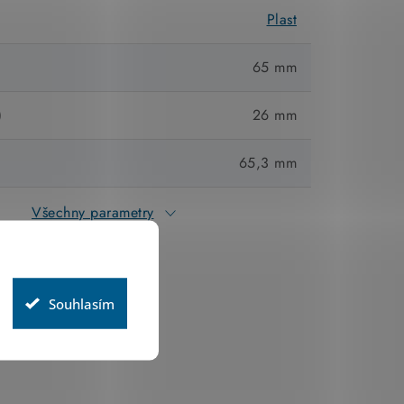
Plast
65 mm
)
26 mm
65,3 mm
Všechny parametry
Souhlasím