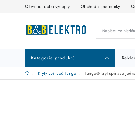
Přejít
Otevírací doba výdejny
Obchodní podmínky
O
na
obsah
Kategorie produktů
Rekla
Domů
Kryty spínačů Tango
Tango® kryt spínače jed
P
K
Přeskočit
kategorie
a
o
t
s
e
t
g
r
o