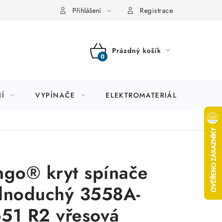
Přihlášení
Registrace
Prázdný košík
NÁKUPNÍ
KOŠÍK
Í
VYPÍNAČE
ELEKTROMATERIÁL
JIS
ngo® kryt spínače
dnoduchý 3558A-
51 R2 vřesová