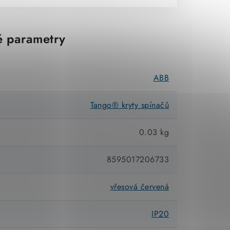
 parametry
ABB
Tango® kryty spínačů
0.03 kg
8595017206733
vřesová červená
IP20