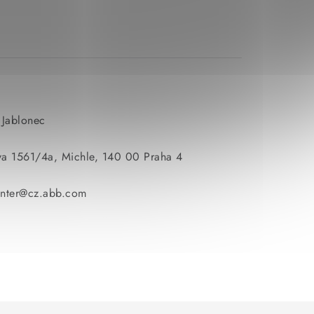
 Jablonec
va 1561/4a, Michle, 140 00 Praha 4
enter@cz.abb.com