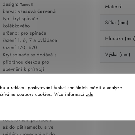
design:
Tango®
Materiál
barva:
vřesová červená
typ: kryt spínače
Šířka (mm)
kolébkového
určeno: pro spínače
Hloubka (mm
řazení 1, 6, 7 a ovládače
řazení 1/0, 6/0
Výška (mm)
Kryt spínače se dodává s
přídržnou deskou pro
upevnění k přístroji
spínače.
Co nabízí TANGO navíc
hu a reklam, poskytování funkcí sociálních médií a analýze
:
yužíváme soubory cookies. Více informací
zde
.
- množství přístrojů nejen
pro domovní instalaci
- variabilitu,sestavy ve
vodorovném provedení
až do pětirámečku a ve
svislém provedení až do