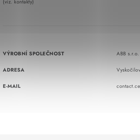
(viz. kontakty)
VÝROBNÍ SPOLEČNOST
ABB s.r.o.
ADRESA
Vyskočilo
E-MAIL
contact.c