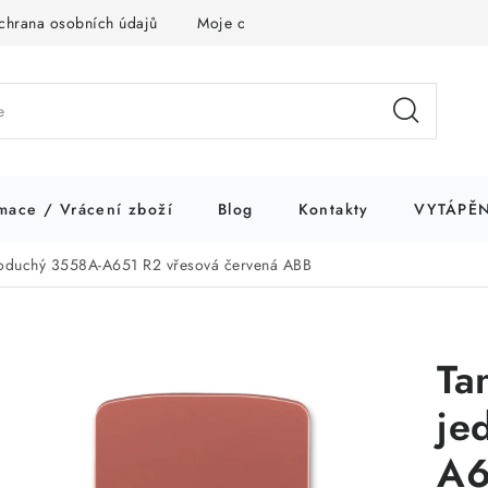
chrana osobních údajů
Moje objednávka
mace / Vrácení zboží
Blog
Kontakty
VYTÁPĚN
noduchý 3558A-A651 R2 vřesová červená ABB
Ta
je
A6