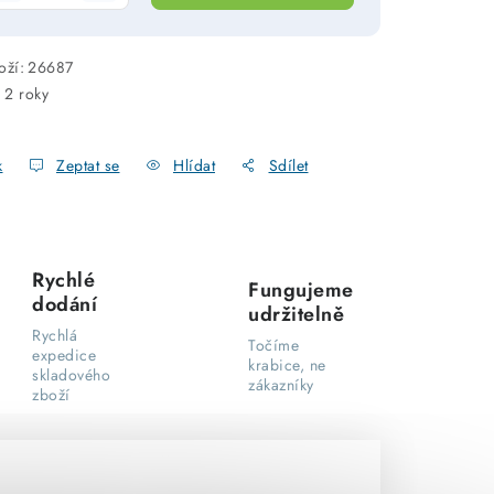
oží:
26687
:
2 roky
k
Zeptat se
Hlídat
Sdílet
Rychlé
Fungujeme
dodání
udržitelně
Rychlá
Točíme
expedice
krabice, ne
skladového
zákazníky
zboží