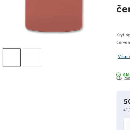
če
Kryt s
červe
Více 
Sk
Mo
5
41,
Mě