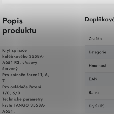
Popis
Doplňkové
produktu
Značka
Kryt spínače
Kategorie
kolébkového 3558A-
A651 R2, vřesový
Hmotnost
červený
Pro spínače řazení 1, 6,
EAN
7
Pro ovládače řazení
Barva
1/0, 6/0
Technické parametry
krytu TANGO 3558A-
Krytí (IP)
A651 :