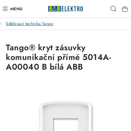
Přejít
Hleda
na
obsah
Sdělovací technika Tango
Reklamace / Vrácení zboží
Blog
Tango® kryt zásuvky
komunikační přímé 5014A-
Kontakty
A00040 B bílá ABB
VYTÁPĚNÍ
VYPÍNAČE
ELEKTROMATERIÁL
JISTIČE