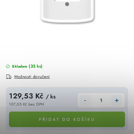
KABELY
ŽÁROVKY
VENTILÁTORY
FOTOVOLTAIKA
OHŘÍVAČE VODY
(33 ks)
Skladem
Možnosti doručení
CHYTRÁ DOMÁCNOST
129,53 Kč
SVÍTIDLA domovní
/ ks
107,05 Kč bez DPH
LED osvětlení
Měrná cena:
PŘIDAT DO KOŠÍKU
SVÍTIDLA interiérová