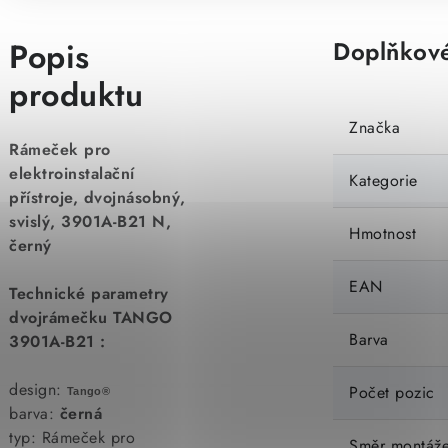
Popis
Doplňkové
produktu
Značka
Rámeček pro
elektroinstalační
Kategorie
přístroje, dvojnásobný,
svislý, 3901A-B21 N,
Hmotnost
černý
EAN
Technické parametry
dvojrámečku TANGO
Barva
3901A-B21 :
design:
Počet pozic
Tango®
barva:
černá
typ: Rámeček pro
Směr montáž