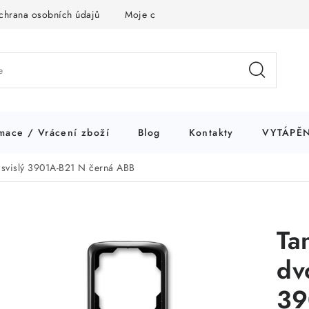
chrana osobních údajů
Moje objednávka
mace / Vrácení zboží
Blog
Kontakty
VYTÁPĚN
svislý 3901A-B21 N černá ABB
Ta
dv
39