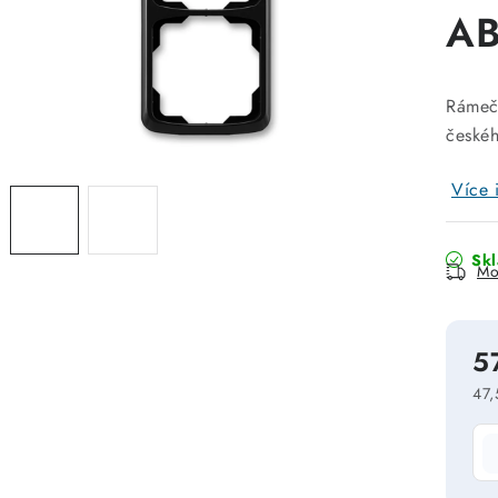
A
Rámeče
české
Více 
Sk
Mo
5
47,
Mě