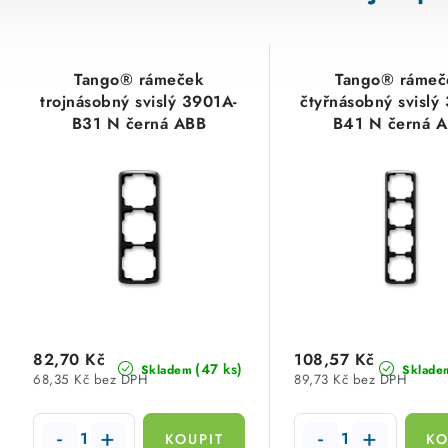
Tango® rámeček
Tango® rámeč
trojnásobný svislý 3901A-
čtyřnásobný svislý
B31 N černá ABB
B41 N černá 
82,70 Kč
108,57 Kč
(47 ks)
Skladem
Sklade
68,35 Kč bez DPH
89,73 Kč bez DPH