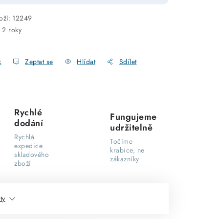
oží:
12249
:
2 roky
k
Zeptat se
Hlídat
Sdílet
Rychlé
Fungujeme
dodání
udržitelně
Rychlá
Točíme
expedice
krabice, ne
skladového
zákazníky
zboží
ty