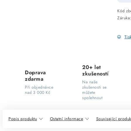
Kód zb
Záruka
Tis
20+ let
Doprava
zkušeností
zdarma
Na naše
Při objednávce
zkušenosti se
nad 3 000 Kč
můžete
spolehnout
Popis produktu
Ostatní informace
Související produk