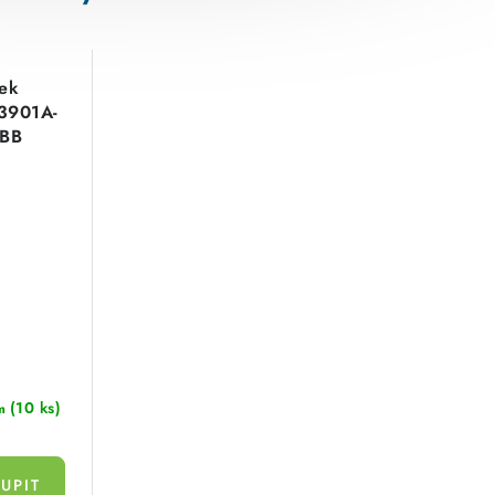
ek
 3901A-
ABB
(10 ks)
m