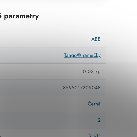
 parametry
ABB
Tango® rámečky
0.03 kg
8595017209048
Černá
2
e
Svislý