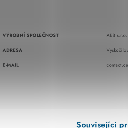
VÝROBNÍ SPOLEČNOST
ABB s.r.o.
ADRESA
Vyskočilo
E-MAIL
contact.c
Související p