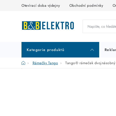
Přejít
Otevírací doba výdejny
Obchodní podmínky
O
na
obsah
Kategorie produktů
Rekla
Domů
Rámečky Tango
Tango® rámeček dvojnásobný 
P
K
Přeskočit
kategorie
a
o
t
s
e
t
g
r
o