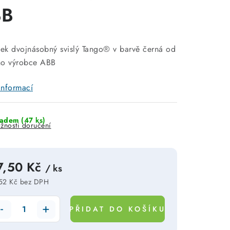
BB
k dvojnásobný svislý Tango® v barvě černá od
ho výrobce ABB
informací
ladem
(47 ks)
žnosti doručení
7,50 Kč
/ ks
52 Kč bez DPH
rná cena:
PŘIDAT DO KOŠÍKU