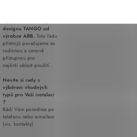
výrobce
Vypínače a zásuvky v
designu TANGO od
výrobce ABB.
Tuto řadu
přístrojů považujeme za
rodinnou a cenově
přístupnou pro
nejširší oblast použití.
Nevíte si rady s
výběrem vhodných
typů pro Vaši instalaci
?
Rádi Vám poradíme po
telefonu nebo e-mailem
(viz. kontakty)