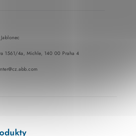
 Jablonec
va 1561/4a, Michle, 140 00 Praha 4
enter@cz.abb.com
rodukty