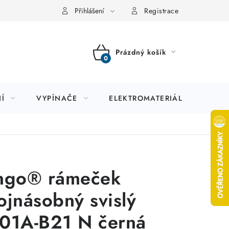
Přihlášení
Registrace
Prázdný košík
NÁKUPNÍ
KOŠÍK
Í
VYPÍNAČE
ELEKTROMATERIÁL
JIS
ngo® rámeček
ojnásobný svislý
01A-B21 N černá