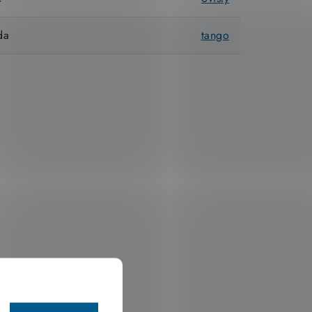
da
tango