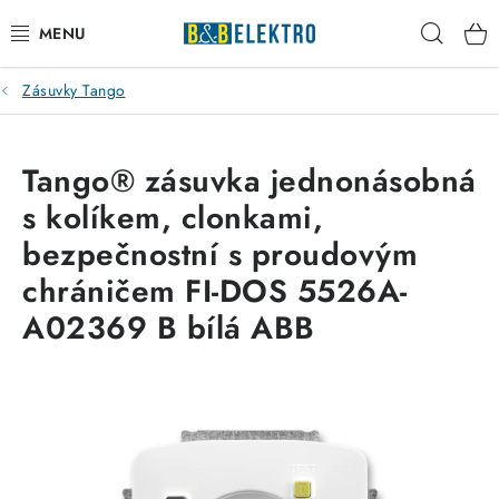
Přejít
Hleda
na
obsah
Zásuvky Tango
Reklamace / Vrácení zboží
Blog
Tango® zásuvka jednonásobná
s kolíkem, clonkami,
Kontakty
bezpečnostní s proudovým
VYTÁPĚNÍ
chráničem FI-DOS 5526A-
A02369 B bílá ABB
VYPÍNAČE
ELEKTROMATERIÁL
JISTIČE