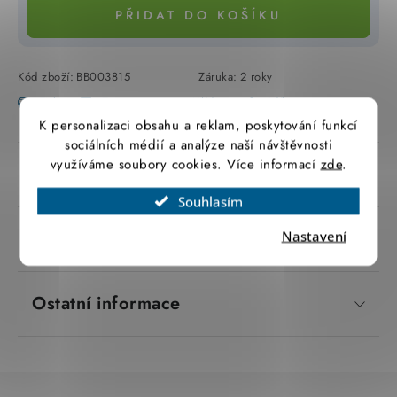
PŘIDAT DO KOŠÍKU
SVÍTIDLA technická
NÁŘADÍ
Kód zboží:
BB003815
Záruka
:
2 roky
Tisk
Zeptat se
Hlídat
Sdílet
VÝPRODEJ
K personalizaci obsahu a reklam, poskytování funkcí
sociálních médií a analýze naší návštěvnosti
Položky bez zařazené kategorie dle výrobců
využíváme soubory cookies. Více informací
zde
.
Popis produktu
Souhlasím
VÁNOCE
Parametry produktu
Nastavení
OSVĚTLENÍ
Otevírací doba výdejny
Ostatní informace
Obchodní podmínky
Ochrana osobních údajů
Moje objednávka