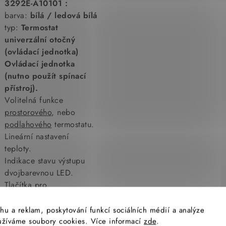
3292E-A10101 :
barva:
bílá / ledová bílá
typ:
Termostat
univerzální otočný
(ovládací jednotka)
Ovládací jednotka
(nutno použít spínací
přístroj).
Volitelná funkce
prostorového
, nebo
podlahového
termostatu.
Lineární nastavení
teploty.
Indikace stavu výstupu
dvojbarevnou LED.
Tlačítka pro
zapnutí/vypnutí
termostatu a pro ruční
hu a reklam, poskytování funkcí sociálních médií a analýze
snížení teploty (s indikací
yužíváme soubory cookies. Více informací
zde
.