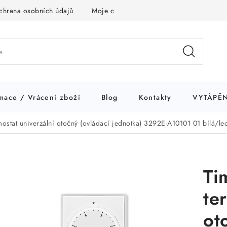
chrana osobních údajů
Moje objednávka
mace / Vrácení zboží
Blog
Kontakty
VYTÁPĚN
stat univerzální otočný (ovládací jednotka) 3292E-A10101 01 bílá/le
Ti
te
ot