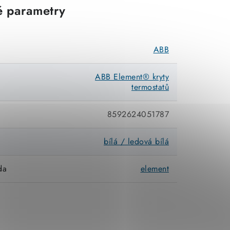
 parametry
ABB
ABB Element® kryty
termostatů
8592624051787
bílá / ledová bílá
da
element