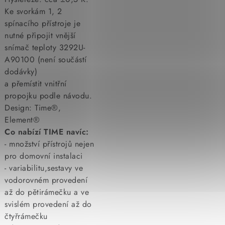
Ke svorkám 1, 2
spínacího přístroje je
nutné připojit vnější
snímač teploty 3292U-
A90100 (není součástí
dodávky)
a přemístit vnitřní
propojku podle návodu.
Design: Time®,
Element®
Co nabízí TIME navíc:
- množství přístrojů nejen
pro domovní instalaci
- variabilitu,sestavy ve
vodorovném provedení
až do pětirámečku a ve
svislém provedení až do
čtyřrámečku