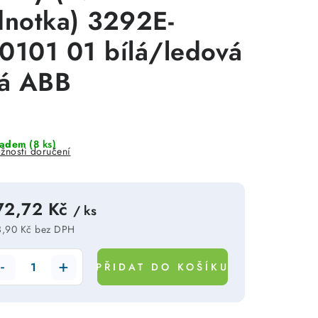
dnotka) 3292E-
0101 01 bílá/ledová
lá ABB
ladem
(8 ks)
žnosti doručení
72,72 Kč
/ ks
,90 Kč bez DPH
rná cena:
PŘIDAT DO KOŠÍKU