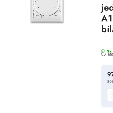
je
A1
bí
Sk
Mo
9
803
Mě