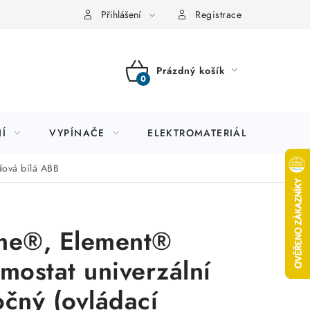
Přihlášení
Registrace
Prázdný košík
NÁKUPNÍ
KOŠÍK
Í
VYPÍNAČE
ELEKTROMATERIÁL
JIS
dová bílá ABB
me®, Element®
rmostat univerzální
očný (ovládací