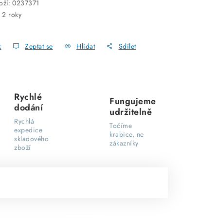
oží:
0237371
:
2 roky
k
Zeptat se
Hlídat
Sdílet
Rychlé
Fungujeme
dodání
udržitelně
Rychlá
Točíme
expedice
krabice, ne
skladového
zákazníky
zboží