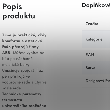
Popis
Doplňkové
produktu
Značka
Time je praktická, vždy
Kategorie
komfortní a estetická
řada přístrojů firmy
ABB.
Můžete vybírat od
EAN
bílé po nádherné
metalické barvy.
Barva
Umožňuje spojování až
pěti přístrojů ve
Designová řa
vodorovné řadě a čtyř ve
svislé řadě.
Technické parametry
termostatu
univerzálního otočného