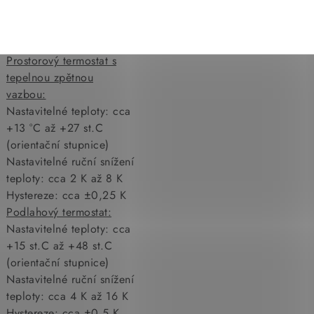
LED).
Pracovní teplota: 0 st.C
až +55 st.C
Prostorový termostat s
tepelnou zpětnou
vazbou:
Nastavitelné teploty: cca
+13 °C až +27 st.C
(orientační stupnice)
Nastavitelné ruční snížení
teploty: cca 2 K až 8 K
Hystereze: cca ±0,25 K
Podlahový termostat:
Nastavitelné teploty: cca
+15 st.C až +48 st.C
(orientační stupnice)
Nastavitelné ruční snížení
teploty: cca 4 K až 16 K
Hystereze: cca ±0,5 K.