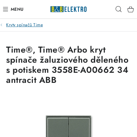
Přejít
Hleda
na
obsah
Kryty spínačů Time
Reklamace / Vrácení zboží
Blog
Time®, Time® Arbo kryt
spínače žaluziového děleného
Kontakty
s potiskem 3558E-A00662 34
VYTÁPĚNÍ
antracit ABB
VYPÍNAČE
ELEKTROMATERIÁL
JISTIČE