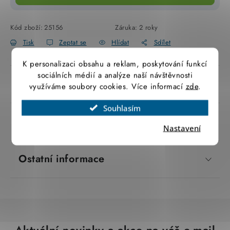
SVÍTIDLA technická
Kód zboží:
25156
Záruka
:
2 roky
NÁŘADÍ
Tisk
Zeptat se
Hlídat
Sdílet
K personalizaci obsahu a reklam, poskytování funkcí
VÝPRODEJ
sociálních médií a analýze naší návštěvnosti
Popis produktu
využíváme soubory cookies. Více informací
zde
.
Položky bez zařazené kategorie dle výrobců
Souhlasím
VÁNOCE
Parametry produktu
Nastavení
OSVĚTLENÍ
Ostatní informace
Otevírací doba výdejny
Obchodní podmínky
Ochrana osobních údajů
Moje objednávka