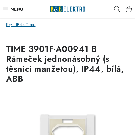
Přejít
Hleda
na
obsah
Krytí IP44 Time
Reklamace / Vrácení zboží
Blog
TIME 3901F-A00941 B
Rámeček jednonásobný (s
Kontakty
těsnící manžetou), IP44, bílá,
VYTÁPĚNÍ
ABB
VYPÍNAČE
ELEKTROMATERIÁL
JISTIČE