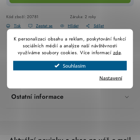
SVÍTIDLA technická
Kód zboží:
20781
Záruka
:
2 roky
NÁŘADÍ
Tisk
Zeptat se
Hlídat
Sdílet
K personalizaci obsahu a reklam, poskytování funkcí
VÝPRODEJ
sociálních médií a analýze naší návštěvnosti
Popis produktu
využíváme soubory cookies. Více informací
zde
.
Položky bez zařazené kategorie dle výrobců
Souhlasím
VÁNOCE
Parametry produktu
Nastavení
OSVĚTLENÍ
Ostatní informace
Otevírací doba výdejny
Obchodní podmínky
Ochrana osobních údajů
Moje objednávka