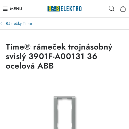
Přejít
Hleda
na
obsah
Rámečky Time
Reklamace / Vrácení zboží
Blog
Time® rámeček trojnásobný
svislý 3901F-A00131 36
Kontakty
ocelová ABB
VYTÁPĚNÍ
VYPÍNAČE
ELEKTROMATERIÁL
JISTIČE