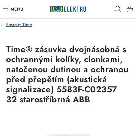
Přejít
Hleda
na
obsah
Zásuvky Time
Reklamace / Vrácení zboží
Blog
Time® zásuvka dvojnásobná s
ochrannými kolíky, clonkami,
Kontakty
natočenou dutinou a ochranou
VYTÁPĚNÍ
před přepětím (akustická
signalizace) 5583F-C02357
VYPÍNAČE
32 starostříbrná ABB
ELEKTROMATERIÁL
JISTIČE