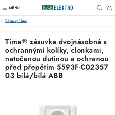
Přejít
Hleda
na
obsah
Zásuvky Time
Reklamace / Vrácení zboží
Blog
Time® zásuvka dvojnásobná s
ochrannými kolíky, clonkami,
Kontakty
natočenou dutinou a ochranou
VYTÁPĚNÍ
před přepětím 5593F-C02357
03 bílá/bílá ABB
VYPÍNAČE
ELEKTROMATERIÁL
JISTIČE