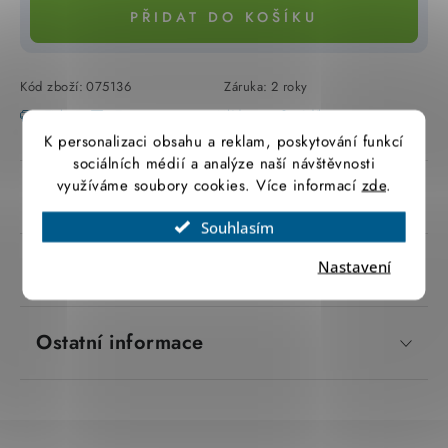
PŘIDAT DO KOŠÍKU
SVÍTIDLA technická
NÁŘADÍ
Kód zboží:
075136
Záruka
:
2 roky
Tisk
Zeptat se
Hlídat
Sdílet
VÝPRODEJ
K personalizaci obsahu a reklam, poskytování funkcí
sociálních médií a analýze naší návštěvnosti
Položky bez zařazené kategorie dle výrobců
využíváme soubory cookies. Více informací
zde
.
Popis produktu
Souhlasím
VÁNOCE
Parametry produktu
Nastavení
OSVĚTLENÍ
Otevírací doba výdejny
Ostatní informace
Obchodní podmínky
Ochrana osobních údajů
Moje objednávka