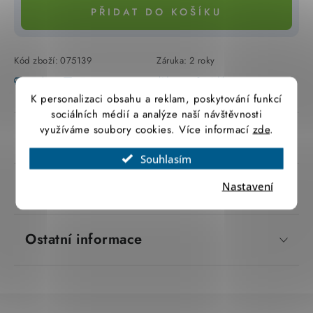
PŘIDAT DO KOŠÍKU
SVÍTIDLA technická
NÁŘADÍ
Kód zboží:
075139
Záruka
:
2 roky
Tisk
Zeptat se
Hlídat
Sdílet
VÝPRODEJ
K personalizaci obsahu a reklam, poskytování funkcí
sociálních médií a analýze naší návštěvnosti
Položky bez zařazené kategorie dle výrobců
využíváme soubory cookies. Více informací
zde
.
Popis produktu
Souhlasím
VÁNOCE
Parametry produktu
Nastavení
OSVĚTLENÍ
Otevírací doba výdejny
Ostatní informace
Obchodní podmínky
Ochrana osobních údajů
Moje objednávka