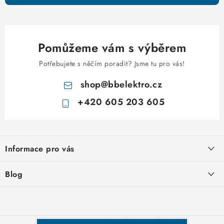
Pomůžeme vám s výběrem
Potřebujete s něčím poradit? Jsme tu pro vás!
shop
@
bbelektro.cz
+420 605 203 605
Z
á
Informace pro vás
p
a
Otevírací doba výdejny
Blog
t
Obchodní podmínky
í
Rozvodnice IKONA od italského výrobce Scame
Ochrana osobních údajů
Nakupujte u nás hned a zaplaťte později – nově přijímáme Skip