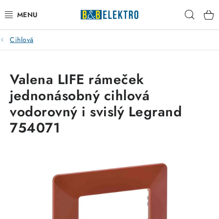
Přejít
Hleda
na
obsah
Cihlová
Reklamace / Vrácení zboží
Blog
Valena LIFE rámeček
jednonásobný cihlová
Kontakty
vodorovný i svislý Legrand
VYTÁPĚNÍ
754071
VYPÍNAČE
ELEKTROMATERIÁL
JISTIČE