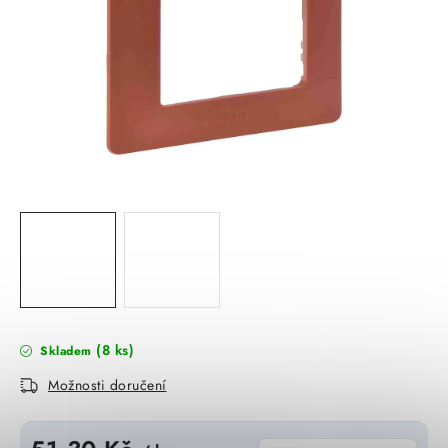
KABELY
ŽÁROVKY
VENTILÁTORY
FOTOVOLTAIKA
OHŘÍVAČE VODY
CHYTRÁ DOMÁCNOST
SVÍTIDLA domovní
(8 ks)
Skladem
LED osvětlení
Možnosti doručení
SVÍTIDLA interiérová