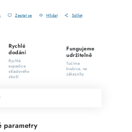
k
Zeptat se
Hlídat
Sdílet
Rychlé
Fungujeme
dodání
udržitelně
Rychlá
Točíme
expedice
krabice, ne
skladového
zákazníky
zboží
 parametry