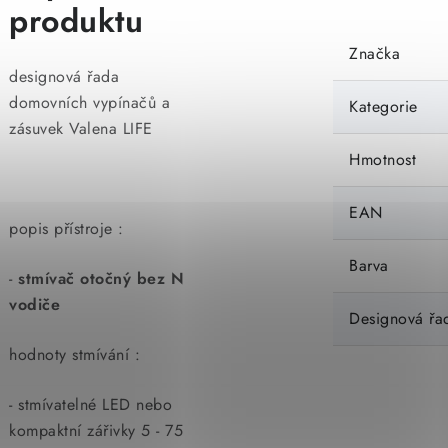
produktu
Značka
designová řada
domovních vypínačů a
Kategorie
zásuvek Valena LIFE
Hmotnost
EAN
popis přístroje :
Barva
-
stmívač otočný bez N
vodiče
Designová řa
hodnoty stmívání :
- stmívatelné LED nebo
kompaktní zářivky 5 - 75