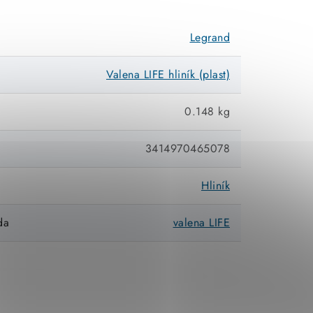
Legrand
Valena LIFE hliník (plast)
0.148 kg
3414970465078
Hliník
da
valena LIFE