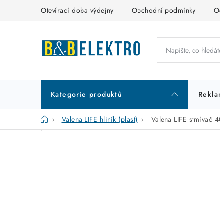
Přejít
Otevírací doba výdejny
Obchodní podmínky
O
na
obsah
Kategorie produktů
Rekla
Domů
Valena LIFE hliník (plast)
Valena LIFE stmívač 
P
K
Přeskočit
kategorie
a
o
t
s
e
t
g
r
o