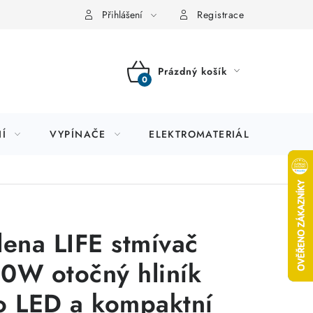
Přihlášení
Registrace
Prázdný košík
NÁKUPNÍ
KOŠÍK
Í
VYPÍNAČE
ELEKTROMATERIÁL
JIS
lena LIFE stmívač
0W otočný hliník
o LED a kompaktní