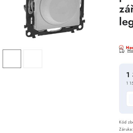
zá
le
Nen
Mo
1
1 1
Mě
Kód zb
Záruka