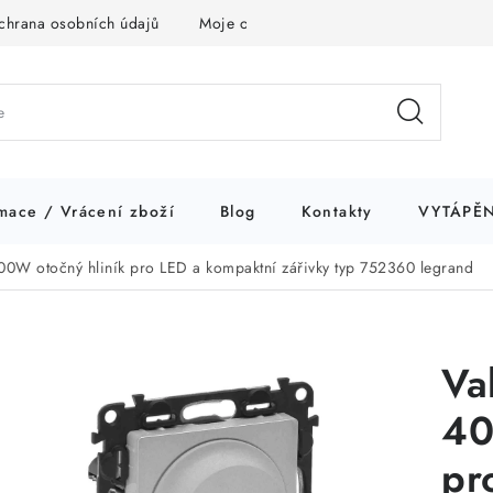
chrana osobních údajů
Moje objednávka
mace / Vrácení zboží
Blog
Kontakty
VYTÁPĚN
400W otočný hliník pro LED a kompaktní zářivky typ 752360 legrand
Va
40
pr