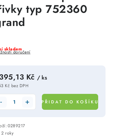
řivky typ 752360
grand
í skladem
žnosti doručení
 395,13 Kč
/ ks
53 Kč bez DPH
rná cena:
PŘIDAT DO KOŠÍKU
oží:
0289217
:
2 roky