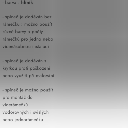
- barva :
hliník
- spínač je dodáván bez
rámečku : možno použít
různé barvy a počty
rámečků pro jedno nebo
vícenásobnou instalaci
- spínač je dodáván s
krytkou proti poškození
nebo využití při malování
- spínač je možno použít
pro montáž do
vícerámečků
vodorovných i svislých
nebo jednorámečku