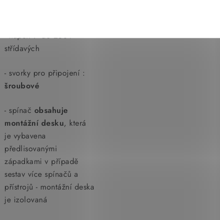
proti zkratu
- napětí : do 250V
střídavých
- svorky pro připojení :
šroubové
- spínač
obsahuje
montážní desku
, která
je vybavena
předlisovanými
západkami v případě
sestav více spínačů a
přístrojů - montážní deska
je izolovaná