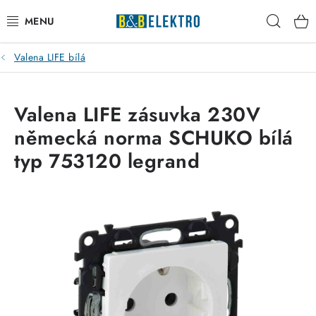
Přejít
Hleda
na
obsah
Valena LIFE bílá
Reklamace / Vrácení zboží
Blog
Valena LIFE zásuvka 230V
německá norma SCHUKO bílá
Kontakty
typ 753120 legrand
VYTÁPĚNÍ
VYPÍNAČE
ELEKTROMATERIÁL
JISTIČE