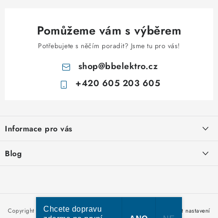
Pomůžeme vám s výběrem
Potřebujete s něčím poradit? Jsme tu pro vás!
shop
@
bbelektro.cz
+420 605 203 605
Z
á
Informace pro vás
p
a
Otevírací doba výdejny
Blog
t
Obchodní podmínky
í
Rozvodnice IKONA od italského výrobce Scame
Ochrana osobních údajů
Nakupujte u nás hned a zaplaťte později – nově přijímáme Skip
Moje objednávka
Pay
Chcete dopravu
Copyright 2026
bbelektro.cz
. Všechna práva vyhrazena.
Upravit nastavení