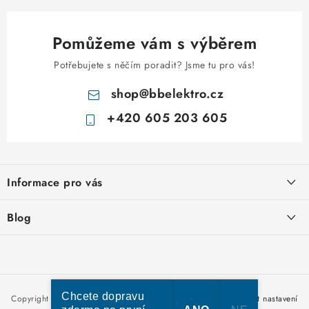
Pomůžeme vám s výběrem
Potřebujete s něčím poradit? Jsme tu pro vás!
shop
@
bbelektro.cz
+420 605 203 605
Z
á
Informace pro vás
p
a
Otevírací doba výdejny
Blog
t
Obchodní podmínky
í
Rozvodnice IKONA od italského výrobce Scame
Ochrana osobních údajů
Nakupujte u nás hned a zaplaťte později – nově přijímáme Skip
Moje objednávka
Pay
Chcete dopravu
Copyright 2026
bbelektro.cz
. Všechna práva vyhrazena.
Upravit nastavení