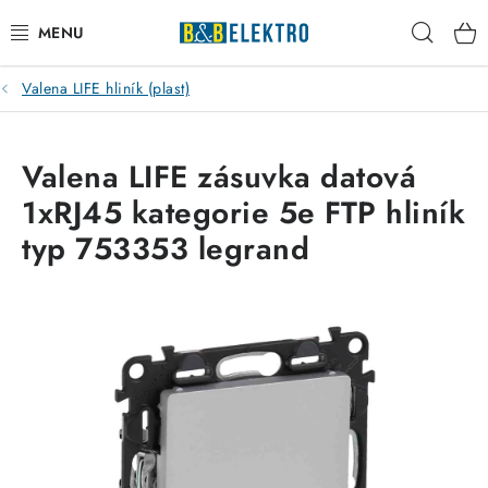
Přejít
Hleda
na
obsah
Valena LIFE hliník (plast)
Reklamace / Vrácení zboží
Blog
Valena LIFE zásuvka datová
1xRJ45 kategorie 5e FTP hliník
Kontakty
typ 753353 legrand
VYTÁPĚNÍ
VYPÍNAČE
ELEKTROMATERIÁL
JISTIČE