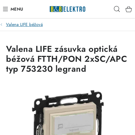
Přejít
Hleda
na
obsah
Valena LIFE béžová
Reklamace / Vrácení zboží
Blog
Valena LIFE zásuvka optická
béžová FTTH/PON 2xSC/APC
Kontakty
typ 753230 legrand
VYTÁPĚNÍ
VYPÍNAČE
ELEKTROMATERIÁL
JISTIČE