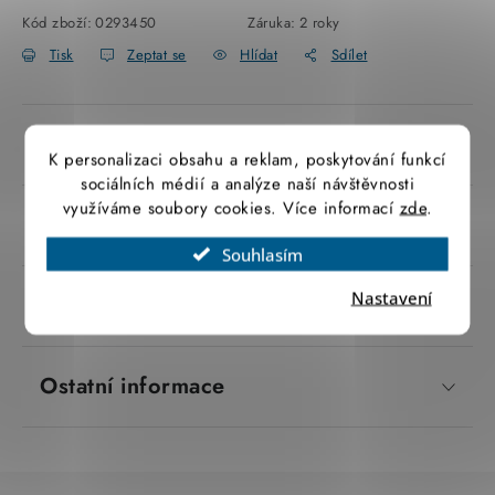
SVÍTIDLA technická
Kód zboží:
0293450
Záruka
:
2 roky
Tisk
Zeptat se
Hlídat
Sdílet
NÁŘADÍ
VÝPRODEJ
Popis produktu
K personalizaci obsahu a reklam, poskytování funkcí
sociálních médií a analýze naší návštěvnosti
Položky bez zařazené kategorie dle výrobců
využíváme soubory cookies. Více informací
zde
.
Parametry produktu
VÁNOCE
Souhlasím
Nastavení
Značka
 Legrand
OSVĚTLENÍ
Otevírací doba výdejny
Obchodní podmínky
Ostatní informace
Ochrana osobních údajů
Moje objednávka