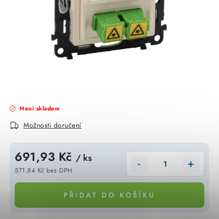
KABELY
ŽÁROVKY
VENTILÁTORY
FOTOVOLTAIKA
OHŘÍVAČE VODY
Není skladem
Možnosti doručení
CHYTRÁ DOMÁCNOST
691,93 Kč
SVÍTIDLA domovní
/ ks
571,84 Kč bez DPH
LED osvětlení
Měrná cena:
PŘIDAT DO KOŠÍKU
SVÍTIDLA interiérová