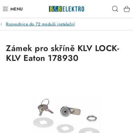
Přejít
Hleda
na
obsah
Rozvodnice do 72 modulů instalační
Reklamace / Vrácení zboží
Blog
Zámek pro skříně KLV LOCK-
KLV Eaton 178930
Kontakty
VYTÁPĚNÍ
VYPÍNAČE
ELEKTROMATERIÁL
JISTIČE