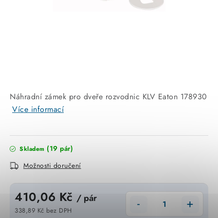
KABELY
ŽÁROVKY
VENTILÁTORY
FOTOVOLTAIKA
Náhradní zámek pro dveře rozvodnic KLV Eaton 178930
OHŘÍVAČE VODY
Více informací
CHYTRÁ DOMÁCNOST
(19 pár)
Skladem
SVÍTIDLA domovní
Možnosti doručení
LED osvětlení
410,06 Kč
/ pár
SVÍTIDLA interiérová
338,89 Kč bez DPH