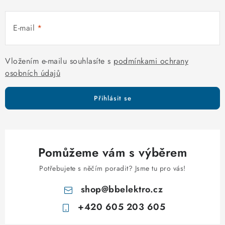
p
r
E-mail
v
k
y
Vložením e-mailu souhlasíte s
podmínkami ochrany
v
osobních údajů
ý
p
Přihlásit se
i
s
u
Pomůžeme vám s výběrem
Potřebujete s něčím poradit? Jsme tu pro vás!
shop
@
bbelektro.cz
+420 605 203 605