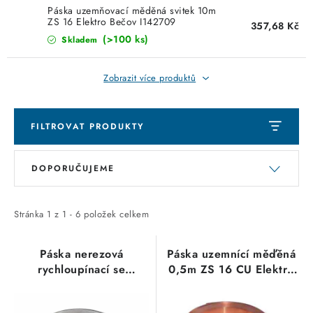
KABELY
Páska uzemňovací měděná svitek 10m
ZS 16 Elektro Bečov I142709
357,68 Kč
ŽÁROVKY
(>100 ks)
Skladem
VENTILÁTORY
Zobrazit více produktů
FOTOVOLTAIKA
FILTROVAT PRODUKTY
OHŘÍVAČE VODY
V
Ř
DOPORUČUJEME
ý
a
CHYTRÁ DOMÁCNOST
p
z
i
e
Stránka
1
z
1
-
6
položek celkem
SVÍTIDLA domovní
s
n
p
í
Páska nerezová
Páska uzemnící měďěná
LED osvětlení
rychloupínací se
0,5m ZS 16 CU Elektro
r
p
zámkem CBR100(delka
Bečov I142708
o
r
SVÍTIDLA interiérová
1m,šířka 9mm,tloušťka