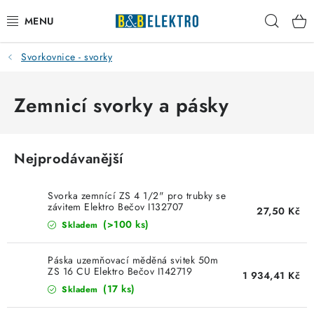
Přejít
Hleda
na
obsah
Svorkovnice - svorky
Reklamace / Vrácení zboží
Blog
Zemnicí svorky a pásky
Kontakty
Nejprodávanější
VYTÁPĚNÍ
Svorka zemnící ZS 4 1/2" pro trubky se
VYPÍNAČE
závitem Elektro Bečov I132707
27,50 Kč
(>100 ks)
Skladem
ELEKTROMATERIÁL
Páska uzemňovací měděná svitek 50m
ZS 16 CU Elektro Bečov I142719
1 934,41 Kč
JISTIČE
(17 ks)
Skladem