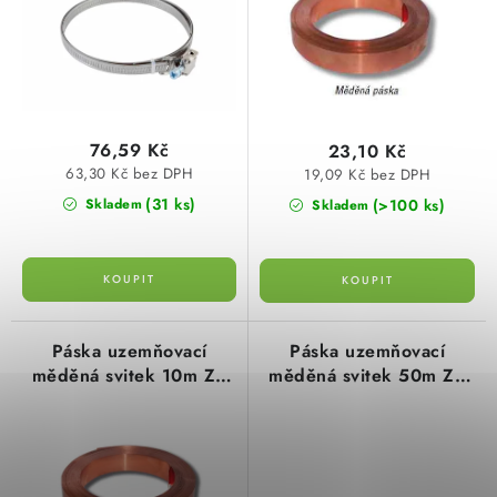
d
o
0,6mm))
SVÍTIDLA technická
u
d
k
u
NÁŘADÍ
t
k
ů
t
VÝPRODEJ
76,59 Kč
23,10 Kč
ů
63,30 Kč bez DPH
19,09 Kč bez DPH
Položky bez zařazené kategorie dle výrobců
(31 ks)
(>100 ks)
Skladem
Skladem
VÁNOCE
OSVĚTLENÍ
Páska uzemňovací
Páska uzemňovací
měděná svitek 10m ZS
měděná svitek 50m ZS
Otevírací doba výdejny
Obchodní podmínky
16 Elektro Bečov
16 CU Elektro Bečov
Ochrana osobních údajů
Moje objednávka
I142709
I142719