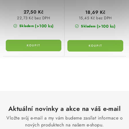
27,50 Kč
18,69 Kč
22,73 Kč bez DPH
15,45 Kč bez DPH
(>100 ks)
(>100 ks)
Skladem
Skladem
O
v
l
á
d
Aktuální novinky a akce na váš e-mail
a
c
Vložte svůj e-mail a my vám budeme zasílat informace o
í
nových produktech na našem e-shopu.