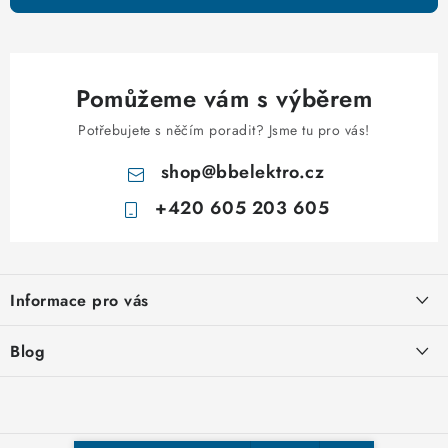
i
s
u
Pomůžeme vám s výběrem
Potřebujete s něčím poradit? Jsme tu pro vás!
shop
@
bbelektro.cz
+420 605 203 605
Z
á
Informace pro vás
p
a
Otevírací doba výdejny
Blog
t
Obchodní podmínky
í
Rozvodnice IKONA od italského výrobce Scame
Ochrana osobních údajů
Nakupujte u nás hned a zaplaťte později – nově přijímáme Skip