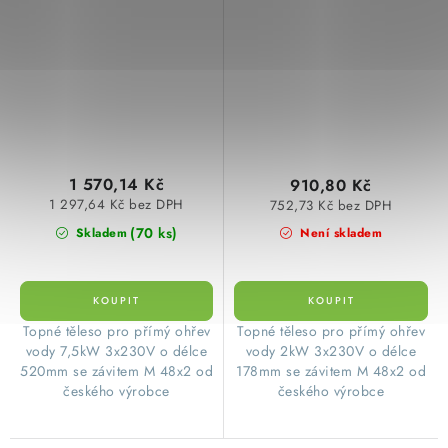
typ 1401190061
typ 1401190080
1 570,14 Kč
910,80 Kč
1 297,64 Kč bez DPH
752,73 Kč bez DPH
(70 ks)
Skladem
Není skladem
​Topné těleso pro přímý ohřev
​Topné těleso pro přímý ohřev
vody 7,5kW 3x230V o délce
vody 2kW 3x230V o délce
520mm se závitem M 48x2 od
178mm se závitem M 48x2 od
českého výrobce
českého výrobce