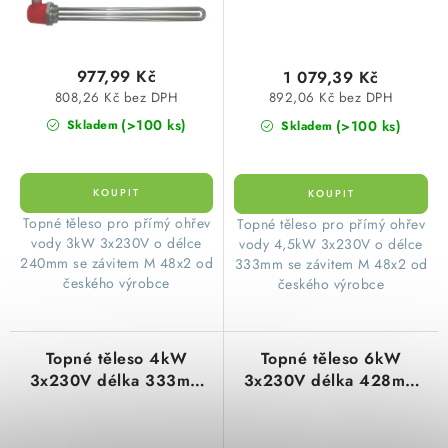
SVÍTIDLA technická
NÁŘADÍ
977,99 Kč
1 079,39 Kč
808,26 Kč bez DPH
892,06 Kč bez DPH
(>100 ks)
VÝPRODEJ
(>100 ks)
Skladem
Skladem
Položky bez zařazené kategorie dle výrobců
​Topné těleso pro přímý ohřev
​Topné těleso pro přímý ohřev
VÁNOCE
vody 3kW 3x230V o délce
vody 4,5kW 3x230V o délce
240mm se závitem M 48x2 od
333mm se závitem M 48x2 od
OSVĚTLENÍ
českého výrobce
českého výrobce
Otevírací doba výdejny
Obchodní podmínky
Topné těleso 4kW
Topné těleso 6kW
Ochrana osobních údajů
Moje objednávka
3x230V délka 333mm
3x230V délka 428mm
typ 1401190030
typ 1401190050