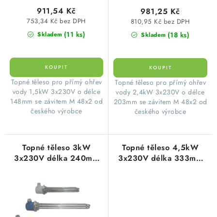
ů
t
KABELY
911,54 Kč
981,25 Kč
ů
753,34 Kč bez DPH
810,95 Kč bez DPH
ŽÁROVKY
(11 ks)
(18 ks)
Skladem
Skladem
VENTILÁTORY
FOTOVOLTAIKA
​Topné těleso pro přímý ohřev
​Topné těleso pro přímý ohřev
vody 1,5kW 3x230V o délce
vody 2,4kW 3x230V o délce
OHŘÍVAČE VODY
148mm se závitem M 48x2 od
203mm se závitem M 48x2 od
českého výrobce
českého výrobce
CHYTRÁ DOMÁCNOST
Topné těleso 3kW
Topné těleso 4,5kW
SVÍTIDLA domovní
3x230V délka 240mm
3x230V délka 333mm
typ 1401190020
typ 1401190040
LED osvětlení
SVÍTIDLA interiérová