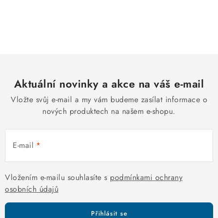
O
v
l
á
d
Aktuální novinky a akce na váš e-mail
a
c
Vložte svůj e-mail a my vám budeme zasílat informace o
í
nových produktech na našem e-shopu.
p
r
E-mail
v
k
y
Vložením e-mailu souhlasíte s
podmínkami ochrany
v
osobních údajů
ý
p
Přihlásit se