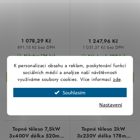
1 078,29 Kč
1 247,96 Kč
891,15 Kč bez DPH
1 031,37 Kč bez DPH
(36 ks)
(>100 ks)
Skladem
Skladem
K personalizaci obsahu a reklam, poskytování funkcí
sociálních médií a analýze naší návštěvnosti
využíváme soubory cookies. Více informací
zde
.
​Topné těleso pro přímý ohřev
​Topné těleso pro přímý ohřev
Souhlasím
vody 4kW 3x230V o délce
vody 6kW 3x230V o délce
333mm se závitem M 48x2 od
428mm se závitem M 48x2 od
Nastavení
českého výrobce
českého výrobce
Topné těleso 7,5kW
Topné těleso 2kW
3x400V délka 520mm
3x230V délka 178mm