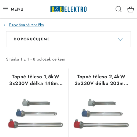
Přejít
Hleda
na
obsah
Prodávané značky
Reklamace / Vrácení zboží
V
Ř
DOPORUČUJEME
ý
a
Blog
p
z
Kontakty
i
e
Stránka
1
z
1
-
8
položek celkem
s
n
VYTÁPĚNÍ
p
í
Topné těleso 1,5kW
Topné těleso 2,4kW
3x230V délka 148mm
3x230V délka 203mm
r
p
VYPÍNAČE
typ 1401190090
typ 1401190010
o
r
d
o
ELEKTROMATERIÁL
u
d
k
u
JISTIČE
t
k