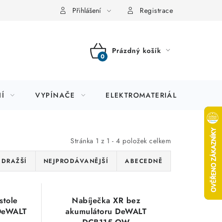
Přihlášení
Registrace
Prázdný košík
NÁKUPNÍ
KOŠÍK
Í
VYPÍNAČE
ELEKTROMATERIÁL
JIS
Stránka
1
z
1
-
4
položek celkem
JDRAŽŠÍ
NEJPRODÁVANĚJŠÍ
ABECEDNĚ
stole
Nabíječka XR bez
DeWALT
akumulátoru DeWALT