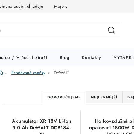
chrana osobních údajů
Moje objednávka
mace / Vrácení zboží
Blog
Kontakty
VYTÁPĚN
Domů
Prodávané značky
DeWALT
Ř
DOPORUČUJEME
NEJLEVNĚJŠÍ
NE
a
V
z
Akumulátor XR 18V Li-Ion
Horkovzdušná pi
ý
e
5.0 Ah DeWALT DCB184-
opalovací 1800W 