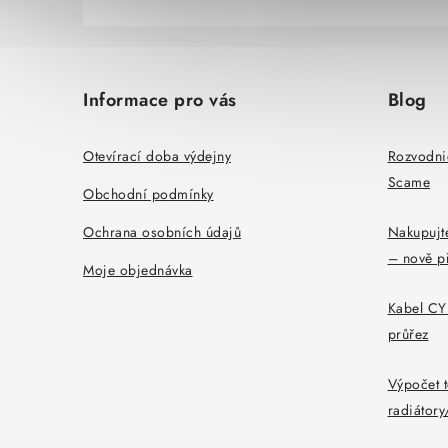
Z
á
Informace pro vás
Blog
p
a
Otevírací doba výdejny
Rozvodni
Scame
t
Obchodní podmínky
í
Ochrana osobních údajů
Nakupujte
– nově p
Moje objednávka
Kabel CYK
průřez
Výpočet t
radiátor