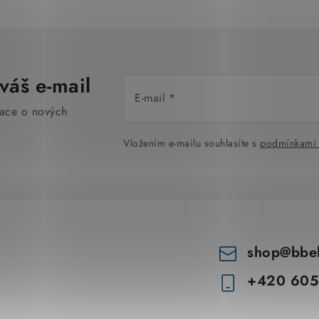
r
v
k
y
váš e-mail
E-mail
v
mace o nových
ý
Vložením e-mailu souhlasíte s
podmínkami 
p
i
s
u
shop
@
bbe
+420 605