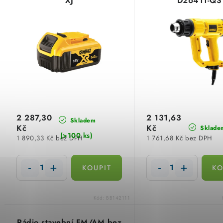
XJ
D26411-QS
p
n
i
í
s
p
p
r
r
o
o
d
d
2 287,30
2 131,63
u
Skladem
Kč
Kč
Sklade
u
(>100 ks)
1 890,33 Kč bez DPH
1 761,68 Kč bez DPH
k
k
t
t
ů
ů
Kód:
BB142111
Rádio stavební FM/AM bez