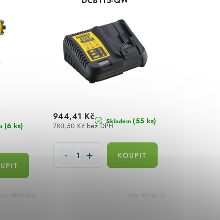
DCB115-QW
944,41 Kč
(55 ks)
Skladem
(6 ks)
780,50 Kč bez DPH
m
Kód:
BB095635
Kód:
BB142112