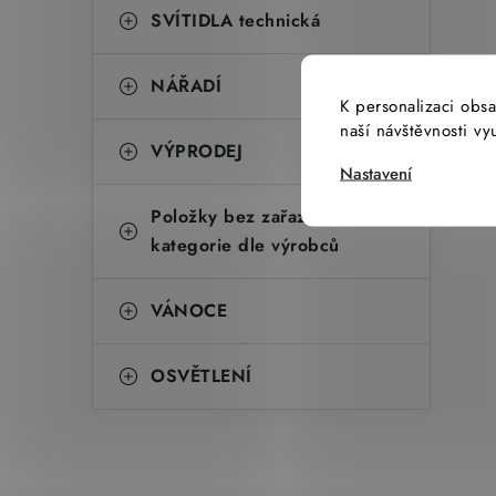
SVÍTIDLA technická
NÁŘADÍ
K personalizaci obsa
naší návštěvnosti v
VÝPRODEJ
Nastavení
Položky bez zařazené
kategorie dle výrobců
VÁNOCE
OSVĚTLENÍ