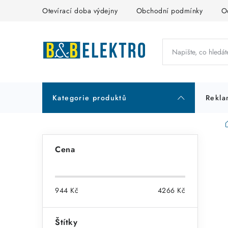
Přejít
Otevírací doba výdejny
Obchodní podmínky
O
na
obsah
Kategorie produktů
Rekla
P
Cena
o
s
944
Kč
4266
Kč
t
r
Štítky