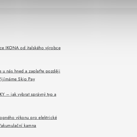
ce IKONA od italského výrobce
 u nás hned a zaplaťte později
řijímáme Skip Pay
Y – jak vybrat správný typ a
opného výkonu pro elektrické
y/akumulační kamna