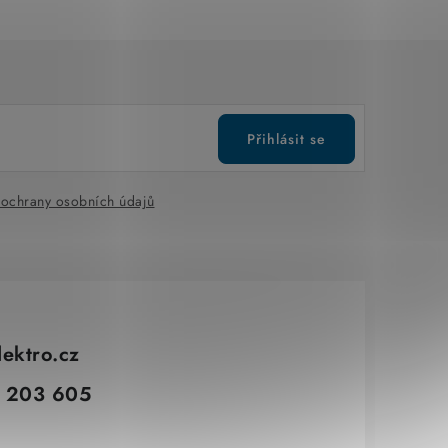
Přihlásit se
ochrany osobních údajů
lektro.cz
 203 605