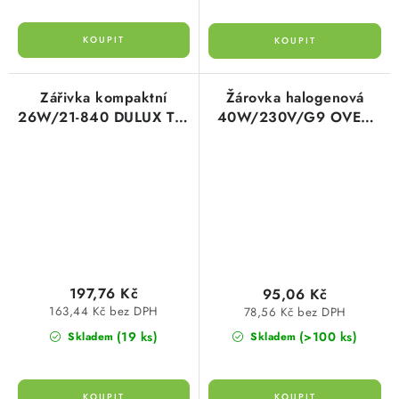
Zářivka kompaktní
Žárovka halogenová
26W/21-840 DULUX T/E
40W/230V/G9 OVEN
GX24q-3 OSRAM
66740 do trouby Osram
197,76 Kč
95,06 Kč
163,44 Kč bez DPH
78,56 Kč bez DPH
(19 ks)
(>100 ks)
Skladem
Skladem