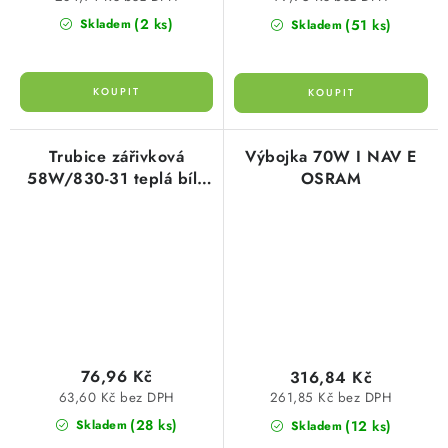
SVÍTIDLA technická
(2 ks)
(51 ks)
Skladem
Skladem
NÁŘADÍ
VÝPRODEJ
Trubice zářivková
Výbojka 70W I NAV E
58W/830-31 teplá bílá
OSRAM
Položky bez zařazené kategorie dle výrobců
OSRAM
VÁNOCE
OSVĚTLENÍ
Otevírací doba výdejny
Obchodní podmínky
Ochrana osobních údajů
Moje objednávka
76,96 Kč
316,84 Kč
63,60 Kč bez DPH
261,85 Kč bez DPH
(28 ks)
(12 ks)
Skladem
Skladem