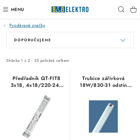
Přejít
Hleda
na
obsah
Prodávané značky
Reklamace / Vrácení zboží
V
Ř
DOPORUČUJEME
ý
a
Blog
p
z
Kontakty
i
e
Stránka
1
z
2
-
35
položek celkem
s
n
VYTÁPĚNÍ
p
í
Předřadník QT-FIT8
Trubice zářivková
3x18, 4x18/220-240
18W/830-31 odstín
r
p
VYPÍNAČE
UNV1, OSRAM
teplá bílá OSRAM
o
r
d
o
ELEKTROMATERIÁL
u
d
k
u
JISTIČE
t
k