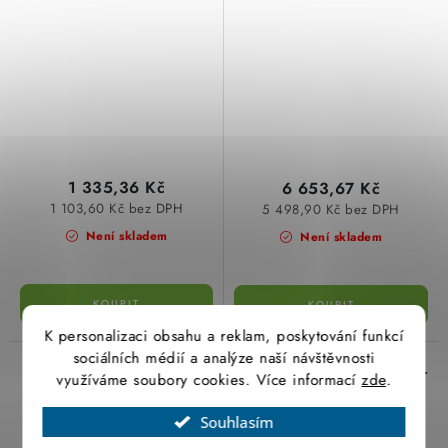
1 335,36 Kč
6 653,67 Kč
1 103,60 Kč bez DPH
5 498,90 Kč bez DPH
Není skladem
Není skladem
K personalizaci obsahu a reklam, poskytování funkcí
sociálních médií a analýze naší návštěvnosti
Výbojka halogenidová
Výbojka HQI-TS 70/NDL
využíváme soubory cookies. Více informací
zde
.
250W HQI-T/D PRO
excellence OSRAM
E40 FLH1 OSRAM
Souhlasím