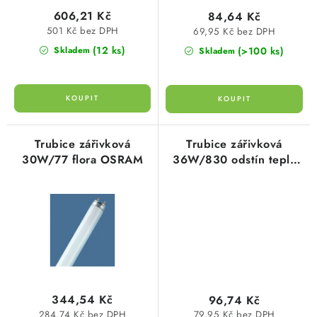
ů
t
KABELY
606,21 Kč
84,64 Kč
ů
501 Kč bez DPH
69,95 Kč bez DPH
ŽÁROVKY
(12 ks)
(>100 ks)
Skladem
Skladem
VENTILÁTORY
FOTOVOLTAIKA
Trubice zářivková
Trubice zářivková
OHŘÍVAČE VODY
30W/77 flora OSRAM
36W/830 odstín teplá
bílá 3000 Kelvin
CHYTRÁ DOMÁCNOST
svítivost 3350 lumen
Ledvance
SVÍTIDLA domovní
LED osvětlení
SVÍTIDLA interiérová
344,54 Kč
96,74 Kč
284,74 Kč bez DPH
79,95 Kč bez DPH