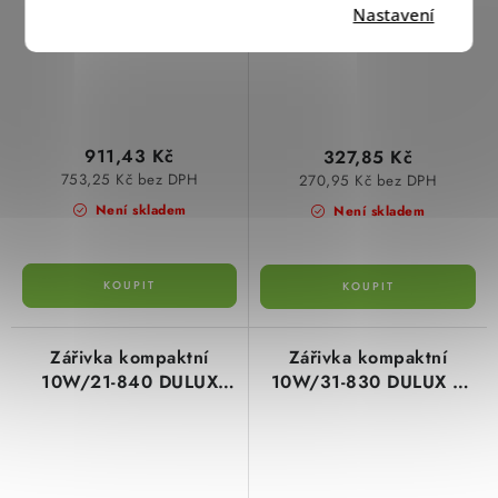
Nastavení
911,43 Kč
327,85 Kč
753,25 Kč bez DPH
270,95 Kč bez DPH
Není skladem
Není skladem
Zářivka kompaktní
Zářivka kompaktní
10W/21-840 DULUX
10W/31-830 DULUX D
D/E OSRAM
OSRAM