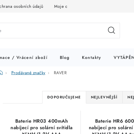
chrana osobních údajů
Moje objednávka
mace / Vrácení zboží
Blog
Kontakty
VYTÁPĚN
Domů
Prodávané značky
RAVER
Ř
DOPORUČUJEME
NEJLEVNĚJŠÍ
NE
a
V
z
Baterie HR03 400mAh
Baterie HR6 60
ý
e
nabíjecí pro solární svítidla
nabíjecí pro solární 