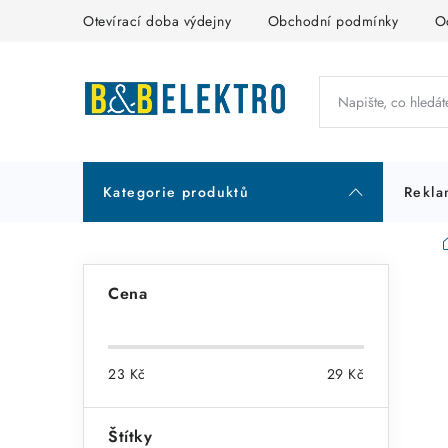
Přejít
Otevírací doba výdejny
Obchodní podmínky
O
na
obsah
Kategorie produktů
Rekla
P
Cena
o
s
23
Kč
29
Kč
t
r
Štítky