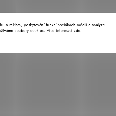
v
k
y
hu a reklam, poskytování funkcí sociálních médií a analýze
v
yužíváme soubory cookies. Více informací
zde
.
ý
p
i
s
u