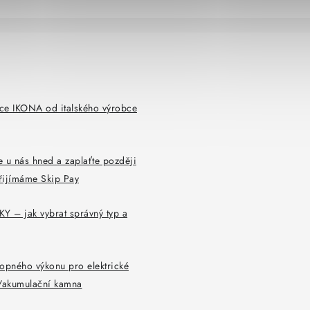
ce IKONA od italského výrobce
 u nás hned a zaplaťte později
řijímáme Skip Pay
Y – jak vybrat správný typ a
opného výkonu pro elektrické
y/akumulační kamna