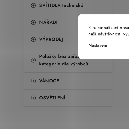
SVÍTIDLA technická
NÁŘADÍ
K personalizaci obsa
naší návštěvnosti v
VÝPRODEJ
Nastavení
Položky bez zařazené
kategorie dle výrobců
VÁNOCE
OSVĚTLENÍ