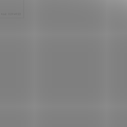
Kód:
0294922