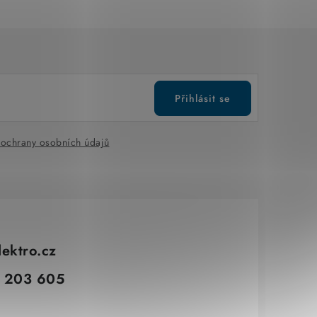
Přihlásit se
ochrany osobních údajů
lektro.cz
 203 605