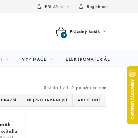
Přihlášení
Registrace
Prázdný košík
NÁKUPNÍ
KOŠÍK
Í
VYPÍNAČE
ELEKTROMATERIÁL
JIS
Stránka
1
z
1
-
2
položek celkem
JDRAŽŠÍ
NEJPRODÁVANĚJŠÍ
ABECEDNĚ
0mAh
svítidla