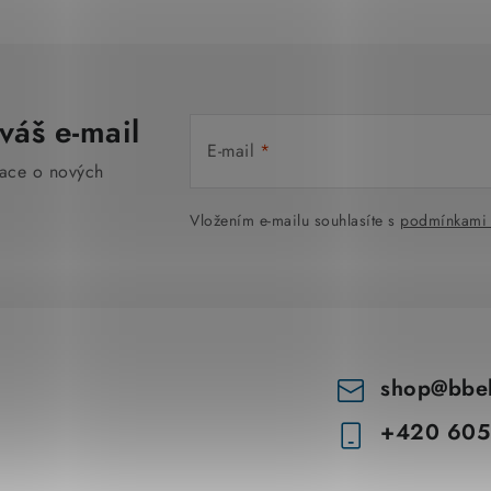
váš e-mail
E-mail
mace o nových
Vložením e-mailu souhlasíte s
podmínkami 
shop
@
bbe
+420 605