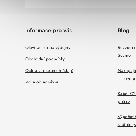
Z
á
Informace pro vás
Blog
p
a
Otevírací doba výdejny
Rozvodni
Scame
t
Obchodní podmínky
í
Ochrana osobních údajů
Nakupujte
– nově p
Moje objednávka
Kabel CYK
průřez
Výpočet t
radiátor