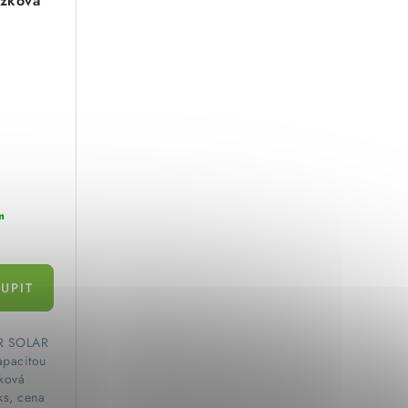
žková
s) EMOS
m
ER SOLAR
kapacitou
ková
ks, cena