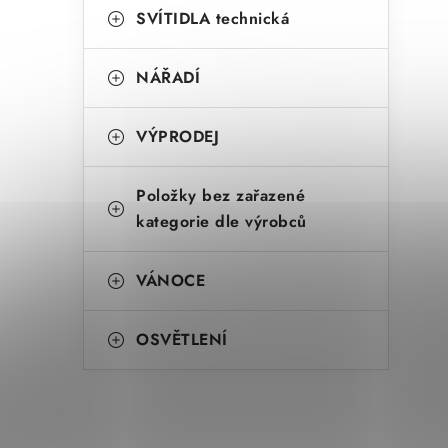
SVÍTIDLA technická
NÁŘADÍ
VÝPRODEJ
Položky bez zařazené
kategorie dle výrobců
VÁNOCE
OSVĚTLENÍ