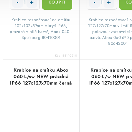
​Krabice rozbočovací na omítku
​Krabice rozbočovací n
102x102x57mm v krytí IP66,
127x127x70mm v krytí I
prázdná v bílé barvě, Abox 040-L
pólovou svorkovnicí 
Spelsberg 80410001
barvě, Abox 060-6² S
80642001
Kód:
BB110510
Krabice na omítku Abox
Krabice na omítk
060-L/sw NEW prázdná
060-L/w NEW pr
IP66 127x127x70mm černá
IP66 127x127x70m
Spelsberg 80600001
Spelsberg 8061