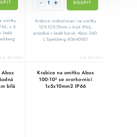
a omítku
​Krabice rozbočovací na omítku
P66, s 5-
127x127x70mm v krytí IP66,
v šedé
prázdná v šedé barvě, Abox 060-
pelsberg
L Spelsberg 80640001
Kód:
BB109845
Kód:
BB110511
u Abox
Krabice na omítku Abox
ázdná
100-10² se svorkovnicí
m bílá
1x5x10mm2 IP66
0001
152x152x80mm šedá
Spelsberg 81042001