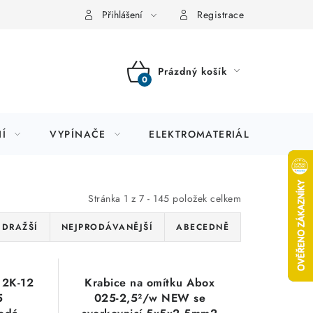
Přihlášení
Registrace
Prázdný košík
NÁKUPNÍ
KOŠÍK
Í
VYPÍNAČE
ELEKTROMATERIÁL
JIS
Stránka
1
z
7
-
145
položek celkem
JDRAŽŠÍ
NEJPRODÁVANĚJŠÍ
ABECEDNĚ
 2K-12
Krabice na omítku Abox
5
025-2,5²/w NEW se