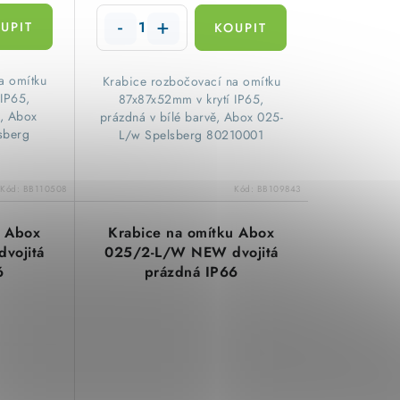
a omítku
​Krabice rozbočovací na omítku
 IP65,
87x87x52mm v krytí IP65,
ě, Abox
prázdná v bílé barvě, Abox 025-
sberg
L/w Spelsberg 80210001
Kód:
BB110508
Kód:
BB109843
u Abox
Krabice na omítku Abox
vojitá
025/2-L/W NEW dvojitá
6
prázdná IP66
erná
152x87x52mm bílá
0201
Spelsberg 80210201