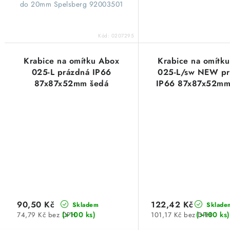
do 20mm Spelsberg 92003501
Kód:
0207295
Krabice na omítku Abox
Krabice na omítk
025-L prázdná IP66
025-L/sw NEW pr
87x87x52mm šedá
IP66 87x87x52mm
Spelsberg 80240001
Spelsberg 8020
90,50 Kč
122,42 Kč
Skladem
Sklade
(>100 ks)
(>100 ks)
74,79 Kč bez DPH
101,17 Kč bez DPH