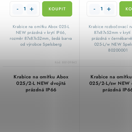
​Krabice na omítku Abox 025-L
​Krabice rozbočovací n
NEW prázdná v krytí IP66,
87x87x52mm v krytí
rozměr 87x87x52mm, šedá barva
prázdná v černébarv
od výrobce Spelsberg
025-L/w NEW Spel
80200001
Kód:
BB109842
Krabice na omítku Abox
Krabice na omítk
025/2-L NEW dvojitá
025/2-L/sw NEW d
prázdná IP66
prázdná IP6
152x87x52mm šedá
152x87x52mm č
Spelsberg 80240201
Spelsberg 8020