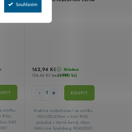
Souhlasím
0001
Spelsberg 80400001
162,94 Kč
m
Skladem
(>100 ks)
134,66 Kč bez DPH
a omítku
​Krabice rozbočovací na omítku
í IP66,
102x102x57mm v krytí IP65,
Abox 040-
prázdná v černé barvě, Abox
0001
040-L/sw Spelsberg 80400001