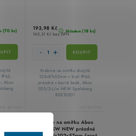
193,98 Kč
(70 ks)
(18 ks)
m
Skladem
160,31 Kč bez DPH
vojitá
​Krabice na omítku dvojitá
 IP66,
152x87x52mm v krytí IP66,
é, Abox
prázdná v barvě šedá, Abox
lsberg
025/2-L/w NEW Spelsberg
80210201
Kód:
BB110509
Kód:
BB109853
u Abox
Krabice na omítku Abox
IP66
040-L/SW NEW prázdná
šedá
IP66 102x102x57mm černá