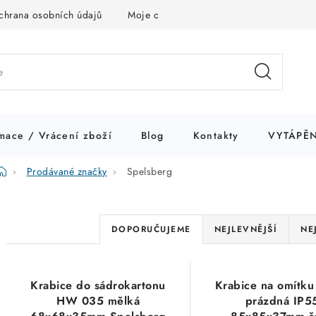
chrana osobních údajů
Moje objednávka
mace / Vrácení zboží
Blog
Kontakty
VYTÁPĚN
Domů
Prodávané značky
Spelsberg
Ř
DOPORUČUJEME
NEJLEVNĚJŠÍ
NE
a
V
z
Krabice do sádrokartonu
Krabice na omítku
ý
e
HW 035 mělká
prázdná IP5