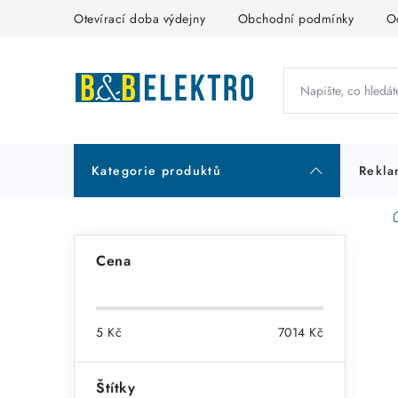
Přejít
Otevírací doba výdejny
Obchodní podmínky
O
na
obsah
Kategorie produktů
Rekla
P
Cena
o
s
5
Kč
7014
Kč
t
r
Štítky