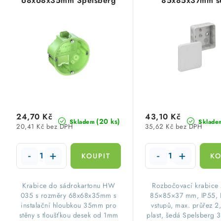
68x68x35mm Spelsberg
85x85x37mm š
p
n
92003501
Spelsberg 3449
i
í
s
p
p
r
r
o
o
d
d
24,70 Kč
43,10 Kč
u
(20 ks)
Skladem
Sklade
20,41 Kč bez DPH
35,62 Kč bez DPH
u
k
k
t
t
ů
​Krabice do sádrokartonu HW
Rozbočovací krabice 
ů
035 s rozměry 68x68x35mm s
85×85×37 mm, IP55, I
instalační hloubkou 35mm pro
vstupů, max. průřez 2
stěny s tloušťkou desek od 1mm
plast, šedá Spelsberg