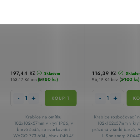
IP66 102x102x57mm šedá
Spelsberg 8044
Spelsberg 80442001
197,44 Kč
116,39 Kč
Skladem
Sklade
(>100 ks)
(>100 ks)
163,17 Kč bez DPH
96,19 Kč bez DPH
​Krabice na omítku
​Krabice rozbočovací n
102x102x57mm v krytí IP66, v
102x102x57mm v kryt
barvě šedá, se svorkovnicí
prázdná v šedé barvě, 
WAGO 773-604, Abox 040-4²
L Spelsberg 8044