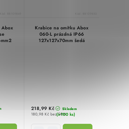
Kód:
BB109849
Kód:
BB109850
u Abox
Krabice na omítku Abox
se
060-L prázdná IP66
x6mm2
127x127x70mm šedá
m šedá
Spelsberg 80640001
2001
218,99 Kč
m
Skladem
(>100 ks)
180,98 Kč bez DPH