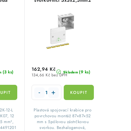
edá
svorkovnicí 5x5x2,5mm2
1201
IP66 87x87x52mm bílá
Spelsberg 80212001
162,94 Kč
(3 ks)
(9 ks)
m
Skladem
134,66 Kč bez DPH
2K-12-L
Plastová spojovací krabice pro
K07, 12
povrchovou montáž 87×87×52
,5 mm²,
mm s 5pólovou zástrčkovou
 34491201
svorkou. Bezhalogenová,