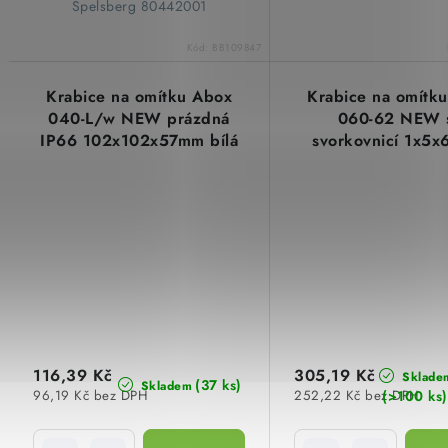
Spelsberg 80442001
Kód:
BB109847
Krabice na omítku Abox
Krabice na omítk
040-L/w NEW prázdná
060-62 NEW 
IP66 102x102x57mm bílá
svorkovnicí 1x5
Spelsberg 80410001
IP66 127x127x70m
Spelsberg 8064
116,39 Kč
305,19 Kč
Sklade
(37 ks)
Skladem
(>100 ks)
96,19 Kč bez DPH
252,22 Kč bez DPH