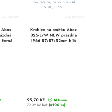
uzavíratelná, barva bílá RAL
9010, IP66.
Kód:
0206777
Kód:
BB110929
u Abox
Krabice na omítku Abox
ázdná
025-L/W NEW prázdná
 černá
IP66 87x87x52mm bílá
0001
Spelsberg 80210001
95,70 Kč
m
Skladem
(>100 ks)
79,09 Kč bez DPH