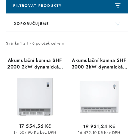
FILTROVAT PRODUKTY
SVÍTIDLA technická
V
Ř
NÁŘADÍ
DOPORUČUJEME
ý
a
p
z
VÝPRODEJ
i
e
Stránka
1
z
1
-
6
položek celkem
s
n
Položky bez zařazené kategorie dle výrobců
p
í
Akumulační kamna SHF
Akumulační kamna SHF
2000 2kW dynamická s
3000 3kW dynamická s
r
p
VÁNOCE
elektronickým
elektronickým
o
r
regulátorem Stiebel
regulátorem Stiebel
OSVĚTLENÍ
d
o
Eltron 200175
Eltron 200176
u
d
Otevírací doba výdejny
k
u
Obchodní podmínky
t
k
Ochrana osobních údajů
Moje objednávka
ů
t
17 554,56 Kč
19 931,24 Kč
ů
14 507,90 Kč bez DPH
16 472,10 Kč bez DPH