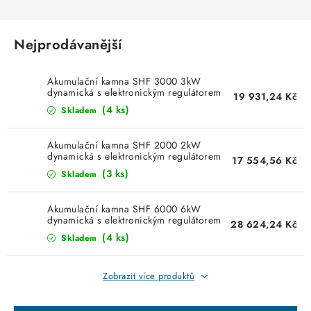
KABELY
ŽÁROVKY
Nejprodávanější
VENTILÁTORY
Akumulační kamna SHF 3000 3kW
dynamická s elektronickým regulátorem
19 931,24 Kč
Stiebel Eltron 200176
FOTOVOLTAIKA
(4 ks)
Skladem
OHŘÍVAČE VODY
Akumulační kamna SHF 2000 2kW
dynamická s elektronickým regulátorem
17 554,56 Kč
Stiebel Eltron 200175
(3 ks)
Skladem
CHYTRÁ DOMÁCNOST
Akumulační kamna SHF 6000 6kW
SVÍTIDLA domovní
dynamická s elektronickým regulátorem
28 624,24 Kč
Stiebel Eltron 200179
(4 ks)
Skladem
LED osvětlení
Zobrazit více produktů
SVÍTIDLA interiérová