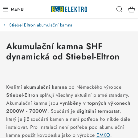
Přejít
Hleda
na
obsah
Stiebel Eltron akumulační kamna
Reklamace / Vrácení zboží
Blog
Akumulační kamna SHF
dynamická od Stiebel-Eltron
Kontakty
VYTÁPĚNÍ
Kvalitní
akumulační kamna
od Německého výrobce
VYPÍNAČE
Stiebel-Eltron
splňují všechny aktuální platné standarty.
Akumulační kamna jsou
vyráběny v topných výkonech
ELEKTROMATERIÁL
2000W - 7000W
. Součástí je
digitální termostat
,
který je již součástí kamen a není potřeba ho nikde dále
JISTIČE
instalovat. Pro instalaci není potřeba pod akumulační
kamna použit kovodesku jako o výrobce
EMKO
.