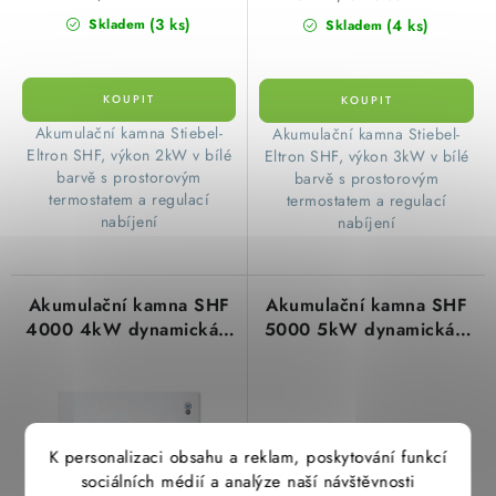
(3 ks)
(4 ks)
Skladem
Skladem
​ Akumulační kamna Stiebel-
​Akumulační kamna Stiebel-
Eltron SHF, výkon 2kW v bílé
Eltron SHF, výkon 3kW v bílé
barvě s prostorovým
barvě s prostorovým
termostatem a regulací
termostatem a regulací
nabíjení
nabíjení
Akumulační kamna SHF
Akumulační kamna SHF
4000 4kW dynamická s
5000 5kW dynamická s
elektronickým
elektronickým
regulátorem Stiebel
regulátorem Stiebel
Eltron 200177
Eltron 200178
K personalizaci obsahu a reklam, poskytování funkcí
sociálních médií a analýze naší návštěvnosti