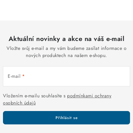
O
v
l
á
d
Aktuální novinky a akce na váš e-mail
a
c
Vložte svůj e-mail a my vám budeme zasílat informace o
í
nových produktech na našem e-shopu.
p
r
E-mail
v
k
y
Vložením e-mailu souhlasíte s
podmínkami ochrany
v
osobních údajů
ý
p
Přihlásit se
i