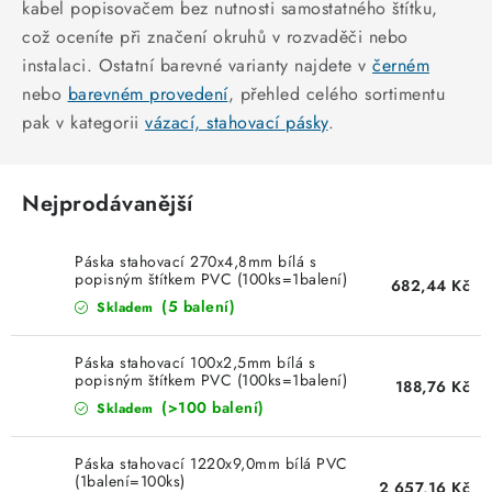
KABELY
kabel popisovačem bez nutnosti samostatného štítku,
což oceníte při značení okruhů v rozvaděči nebo
ŽÁROVKY
instalaci. Ostatní barevné varianty najdete v
černém
nebo
barevném provedení
, přehled celého sortimentu
VENTILÁTORY
pak v kategorii
vázací, stahovací pásky
.
FOTOVOLTAIKA
Nejprodávanější
OHŘÍVAČE VODY
Páska stahovací 270x4,8mm bílá s
popisným štítkem PVC (100ks=1balení)
682,44 Kč
CHYTRÁ DOMÁCNOST
(5 balení)
Skladem
SVÍTIDLA domovní
Páska stahovací 100x2,5mm bílá s
popisným štítkem PVC (100ks=1balení)
188,76 Kč
LED osvětlení
(>100 balení)
Skladem
SVÍTIDLA interiérová
Páska stahovací 1220x9,0mm bílá PVC
(1balení=100ks)
2 657,16 Kč