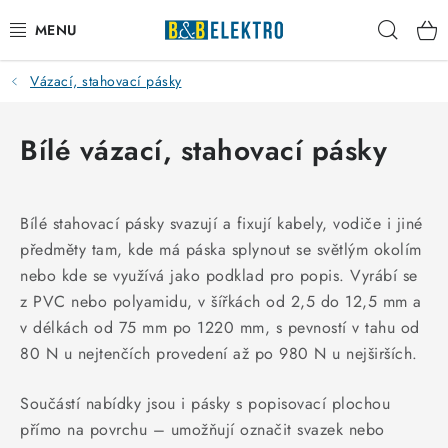
Přejít
Hleda
na
obsah
Vázací, stahovací pásky
Reklamace / Vrácení zboží
Blog
Bílé vázací, stahovací pásky
Kontakty
Bílé stahovací pásky svazují a fixují kabely, vodiče i jiné
VYTÁPĚNÍ
předměty tam, kde má páska splynout se světlým okolím
nebo kde se využívá jako podklad pro popis. Vyrábí se
VYPÍNAČE
z PVC nebo polyamidu, v šířkách od 2,5 do 12,5 mm a
v délkách od 75 mm po 1220 mm, s pevností v tahu od
ELEKTROMATERIÁL
80 N u nejtenčích provedení až po 980 N u nejširších.
JISTIČE
Součástí nabídky jsou i pásky s popisovací plochou
přímo na povrchu – umožňují označit svazek nebo