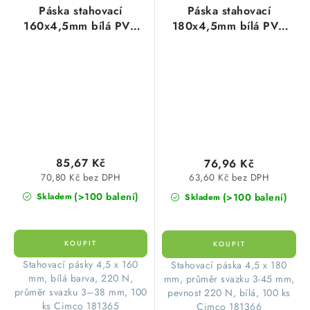
Páska stahovací
Páska stahovací
160x4,5mm bílá PVC
180x4,5mm bílá PVC
(1balení=100ks)
(100ks=1balení)
85,67 Kč
76,96 Kč
70,80 Kč bez DPH
63,60 Kč bez DPH
(>100 balení)
(>100 balení)
Skladem
Skladem
Stahovací pásky 4,5 x 160
Stahovací páska 4,5 x 180
mm, bílá barva, 220 N,
mm, průměr svazku 3-45 mm,
průměr svazku 3–38 mm, 100
pevnost 220 N, bílá, 100 ks
ks Cimco 181365
Cimco 181366