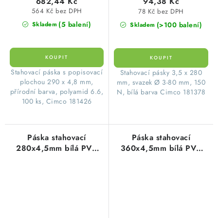
682,44 Kč
94,38 Kč
564 Kč bez DPH
78 Kč bez DPH
(5 balení)
(>100 balení)
Skladem
Skladem
Stahovací páska s popisovací
Stahovací pásky 3,5 x 280
plochou 290 x 4,8 mm,
mm, svazek Ø 3-80 mm, 150
přírodní barva, polyamid 6.6,
N, bílá barva Cimco 181378
100 ks, Cimco 181426
Páska stahovací
Páska stahovací
280x4,5mm bílá PVC
360x4,5mm bílá PVC
(1balení=100ks)
(100ks=1balení)