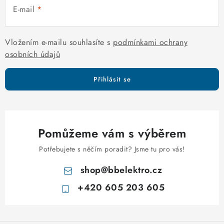
E-mail
p
i
s
Vložením e-mailu souhlasíte s
podmínkami ochrany
u
osobních údajů
Přihlásit se
Pomůžeme vám s výběrem
Potřebujete s něčím poradit? Jsme tu pro vás!
shop
@
bbelektro.cz
+420 605 203 605
Z