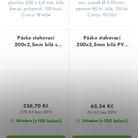
plochou 200 x 4,8 mm, bílá
mm, svazek Ø 2-55 mm,
barva, polyamid, 100 kusů
pevnost 80 N, bílá, 100 ks
Cimco 181424
Cimco 181363
Páska stahovací
Páska stahovací
200x2,5mm bílá s
200x3,5mm bílá PVC
popisným štítkem PVC
(100ks=1balení)
(100ks=1balení)
326,70 Kč
65,34 Kč
270 Kč bez DPH
54 Kč bez DPH
(>100 balení)
(>100 balení)
Skladem
Skladem