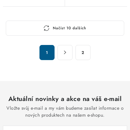
O
Načíst 10 dalších
v
l
á
S
d
1
2
t
a
r
c
á
n
í
k
p
o
r
v
Aktuální novinky a akce na váš e-mail
v
á
k
Vložte svůj e-mail a my vám budeme zasílat informace o
n
y
nových produktech na našem e-shopu.
í
v
ý