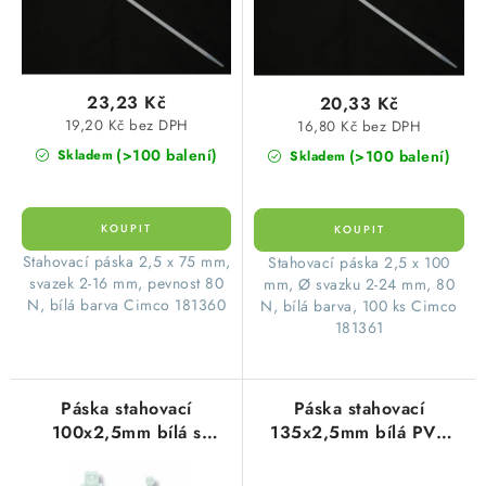
k
u
t
k
ů
t
23,23 Kč
20,33 Kč
ů
19,20 Kč bez DPH
16,80 Kč bez DPH
(>100 balení)
(>100 balení)
Skladem
Skladem
Stahovací páska 2,5 x 75 mm,
Stahovací páska 2,5 x 100
svazek 2-16 mm, pevnost 80
mm, Ø svazku 2-24 mm, 80
N, bílá barva Cimco 181360
N, bílá barva, 100 ks Cimco
181361
Páska stahovací
Páska stahovací
100x2,5mm bílá s
135x2,5mm bílá PVC
popisným štítkem PVC
(100ks=1balení)
(100ks=1balení)