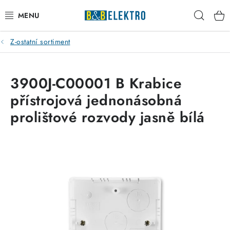
Přejít
Hleda
na
obsah
Z-ostatní sortiment
Reklamace / Vrácení zboží
Blog
3900J-C00001 B Krabice
přístrojová jednonásobná
Kontakty
prolištové rozvody jasně bílá
VYTÁPĚNÍ
VYPÍNAČE
ELEKTROMATERIÁL
JISTIČE