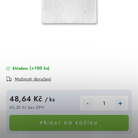
KABELY
ŽÁROVKY
VENTILÁTORY
FOTOVOLTAIKA
OHŘÍVAČE VODY
(>100 ks)
Skladem
Možnosti doručení
CHYTRÁ DOMÁCNOST
48,64 Kč
SVÍTIDLA domovní
/ ks
40,20 Kč bez DPH
LED osvětlení
Měrná cena:
PŘIDAT DO KOŠÍKU
SVÍTIDLA interiérová